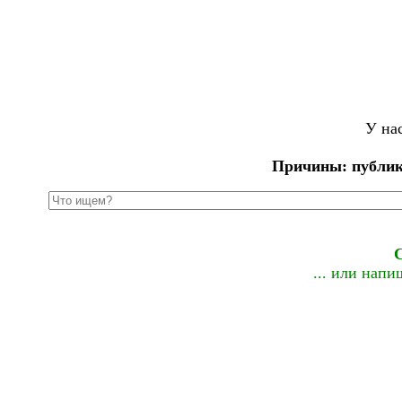
У на
Причины: публик
... или нап