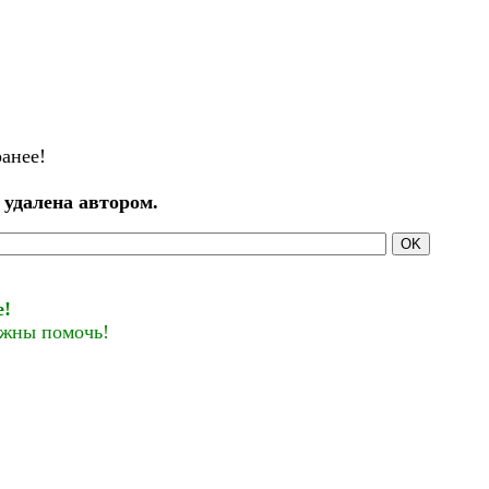
ранее!
 удалена автором.
OK
е!
лжны помочь!