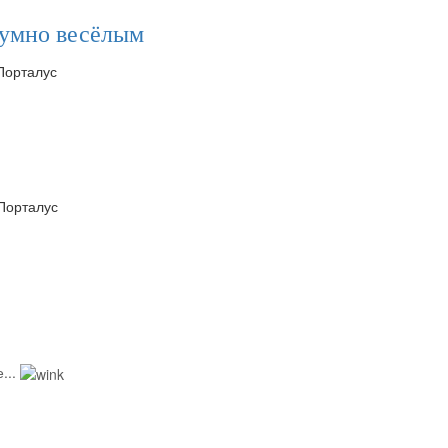
езумно весёлым
 Порталус
 Порталус
...