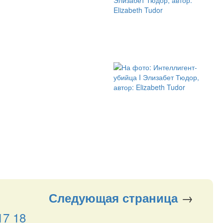
→
Следующая
страница
17
18