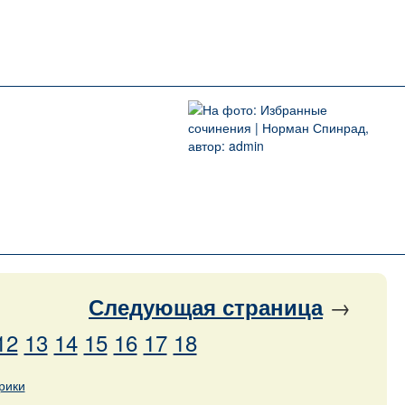
→
Следующая
страница
12
13
14
15
16
17
18
рики