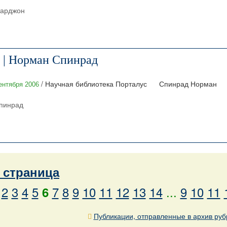
тарджон
 | Норман Спинрад
/ Научная библиотека Порталус
Спинрад Норман
ентября 2006
Спинрад
страница
2
3
4
5
7
8
9
10
11
12
13
14
...
9
10
11
6
Публикации, отправленные в архив руб