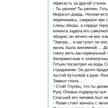
пересесть за другой столик
- Ты уволен! Ты уволен, Гот
Моросил дождь. Ночная мгла
переливаясь, сверкали при с
слезы обиды, а сердце терза
клиента задела его самолюб
обидно, он ничего не мог из
"Завтра… а наступит ли оно,
жизнь была никчемной.… Дос
смогу жить как нормальный 
безграмотным и злополучным
Готьен посмотрел на воды С
страданиям. Он долго бродил
пустой бутылкой в руке. Раз
Закрыл глаза…
- Стой! Глупец, что ты дела
Руку Оливье отдернула чья-
Спасший его человек был не 
- Разве стоит кончать с жиз