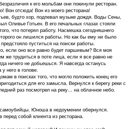
безразличия к его мольбам они покинули ресторан.
о! Вон отсюда! Вон из моего ресторана!
тьев, будто хор, подпевал музыке дождя. Воды Сены,
был Оливье Готьен. В его печальных глазах стояли
того, что потерял работу. Насмешка сегодняшнего
оторого он лишился работы. Но как бы ему ни было
а предстояло пуститься на поиски работы.
го, если оно все равно будет паршивым? Вся моя
 же трудиться в поте лица, если я все равно не
гда ничего не добьешься. Я навсегда останусь
у него в голове.
мам в поисках того, что могло положить конец его
ригодиться для его замысла. Вернулся к берегу реки с
следний раз посмотрел на реку… на облачное небо.
и самоубийцы. Юноша в недоумении обернулся.
в перед собой клиента из ресторана.