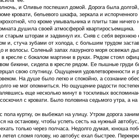
асила" ее.
олночь, и Оливье поспешил домой. Дорога была долгой, 
роме кровати, бельевого шкафа, зеркала и испорченного
 крохотной, что кроме умывальника и плиты там ничего
 комната душила своей атмосферой квартиросъемщика.
 старым шторам и задвинул их. Сняв с себя верхнюю о
ом и, стуча зубами от холода, с большим трудом застав
цо и волосы. Соленый запах лазурного моря освежал дых
е в кресле с бокалом мартини в руках. Рядом стоял оф
овом бикини, сидела в кресле рядом. Ее пышные груд
ерцал свою спутницу. Ощущения удовлетворенности и р
веком. На душе было легко и спокойно, а сознание обе
лго не мог опомниться. Но ощущение радости постепен
лявшись еще несколько минут в тоскливых воспоминани
соскочил с кровати. Было половина седьмого утра, а на
с пола куртку, он выбежал на улицу. Утром дорога зани
ся на остановку, чтобы успеть сесть на нужный автобус
хать только через полчаса. Недолго думая, юноша поб
 летел сломя голову, но автобус ехал быстрее. Перек