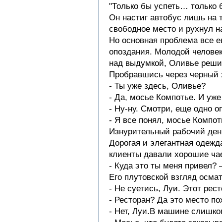
"Только бы успеть… только 
Он настиг автобус лишь на 
свободное место и рухнул н
Но основная проблема все 
опоздания. Молодой человек
над выдумкой, Оливье решил
Пробравшись через черный 
- Ты уже здесь, Оливье?
- Да, мосье Компотье. И уже
- Ну-ну. Смотри, еще одно 
- Я все понял, мосье Компот
Изнурительный рабочий день
Дорогая и элегантная одежд
клиенты давали хорошие ча
- Куда это ты меня привел?
Его плутовской взгляд осма
- Не суетись, Луи. Этот рес
- Ресторан? Да это место п
- Нет, Луи.В машине слишко