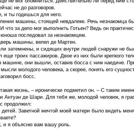
еще не мог опомниться. Действительно ли перед ним сто
йчас не до разговоров.
, и ты годишься для него.
лении машины, стоящей невдалеке. Речь незнакомца был
И что за дело мог выполнить Готьен? Ведь он практиче
 юноша последовал за незнакомцем.
дверь машины, велел де Мартен.
ли затемнены, и сидящих внутри людей снаружи не был
л еще троих пассажиров. Двое из них были крепкого тел
 в машине, они вышли, оставив босса с ним наедине. 
 мысли молодого человека, а скорее, понять его сущност
заговорил босс.
 такая жизнь, – иронически подметил он. – С таким име
и Антуан де Шари. Для тебя же, молодой человек, я гра
с продолжил:
ел детей. Заветной мечтой моей матери было видеть м
ываете?
к, и я объясню вам вашу роль.