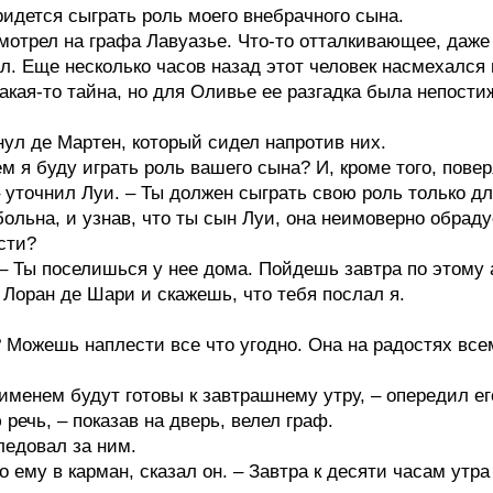
ридется сыграть роль моего внебрачного сына.
трел на графа Лавуазье. Что-то отталкивающее, даже 
л. Еще несколько часов назад этот человек насмехался 
какая-то тайна, но для Оливье ее разгадка была непост
кнул де Мартен, который сидел напротив них.
ем я буду играть роль вашего сына? И, кроме того, повер
– уточнил Луи. – Ты должен сыграть свою роль только дл
ольна, и узнав, что ты сын Луи, она неимоверно обраду
сти?
 – Ты поселишься у нее дома. Пойдешь завтра по этому а
Лоран де Шари и скажешь, что тебя послал я.
? Можешь наплести все что угодно. Она на радостях все
именем будут готовы к завтрашнему утру, – опередил е
 речь, – показав на дверь, велел граф.
едовал за ним.
-то ему в карман, сказал он. – Завтра к десяти часам ут