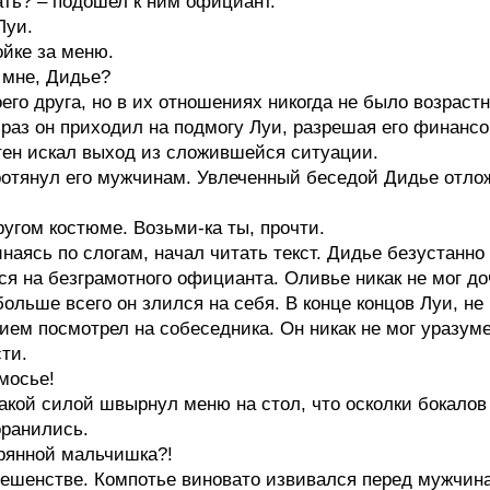
ать? – подошел к ним официант.
Луи.
йке за меню.
 мне, Дидье?
го друга, но в их отношениях никогда не было возрастн
 раз он приходил на подмогу Луи, разрешая его финансов
тен искал выход из сложившейся ситуации.
отянул его мужчинам. Увлеченный беседой Дидье отлож
ругом костюме. Возьми-ка ты, прочти.
наясь по слогам, начал читать текст. Дидье безустанно 
я на безграмотного официанта. Оливье никак не мог д
больше всего он злился на себя. В конце концов Луи, н
ием посмотрел на собеседника. Он никак не мог уразуме
сти.
мосье!
такой силой швырнул меню на стол, что осколки бокало
оранились.
дрянной мальчишка?!
бешенстве. Компотье виновато извивался перед мужчина