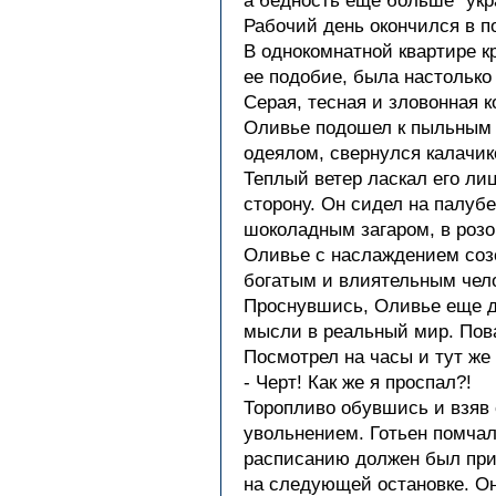
а бедность еще больше "укр
Рабочий день окончился в п
В однокомнатной квартире к
ее подобие, была настолько
Серая, тесная и зловонная
Оливье подошел к пыльным и
одеялом, свернулся калачик
Теплый ветер ласкал его ли
сторону. Он сидел на палуб
шоколадным загаром, в роз
Оливье с наслаждением соз
богатым и влиятельным чело
Проснувшись, Оливье еще до
мысли в реальный мир. Пова
Посмотрел на часы и тут же 
- Черт! Как же я проспал?!
Торопливо обувшись и взяв 
увольнением. Готьен помчал
расписанию должен был прие
на следующей остановке. Он