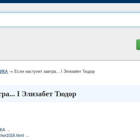
ИКА
→ Если наступит завтра... I Элизабет Тюдор
ра... I Элизабет Тюдор
КА
→
uthor1016.html
→