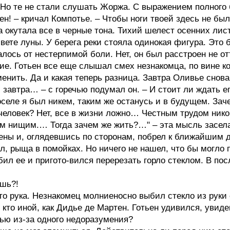
. Но те не стали слушать Жоржа. С выражением полного 
ьен! – кричал Компотье. – Чтобы ноги твоей здесь не был
 окутала все в черные тона. Тихий шелест осенних лис
вете луны. У берега реки стояла одинокая фигура. Это 
лось от нестерпимой боли. Нет, он был расстроен не от
ие. Готьен все еще слышал смех незнакомца, по вине к
менить. Да и какая теперь разница. Завтра Оливье снов
 завтра… – с горечью подумал он. – И стоит ли ждать е
еле я был никем, таким же останусь и в будущем. Зачем
человек? Нет, все в жизни ложно… Честным трудом нико
 нищим.… Тогда зачем же жить?…" – эта мысль засела 
ены и, оглядевшись по сторонам, побрел к ближайшим до
, рыща в помойках. Но ничего не нашел, что бы могло п
бил ее и пригото-вился перерезать горло стеклом. В по
ешь?!
то рука. Незнакомец молниеносно выбил стекло из рук
кто иной, как Дидье де Мартен. Готьен удивился, увиде
нью из-за одного недоразумения?