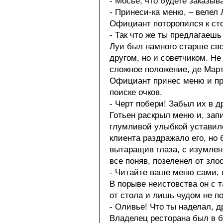
- Мосье, что будете заказыв
- Принеси-ка меню, – велел 
Официант поторопился к сто
- Так что же ты предлагаешь
Луи был намного старше свое
другом, но и советчиком. Не
сложное положение, де Мар
Официант принес меню и пр
поиске очков.
- Черт побери! Забыл их в д
Готьен раскрыл меню и, запи
глумливой улыбкой уставилс
клиента раздражало его, но 
вытаращив глаза, с изумлен
все поняв, позеленел от зло
- Читайте ваше меню сами, 
В порыве неистовства он с 
от стола и лишь чудом не п
- Оливье! Что ты наделал, 
Владелец ресторана был в 