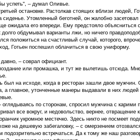
бы успеть", – думал Оливье.
третьей остановке. Растолкав стоящих вблизи людей, Г
а сиденье. Утомленный беготней, он жалобно засетовал 
еще ожидала его впереди. Ему предстояло объясниться
 долго обдумывал варианты лжи, но ничего правдоподоб
ся положиться на счастливый случай, которого, впрочем
ход, Готьен поспешил облачиться в свою униформу.
 давно, – соврал официант.
опоздание или промашка, и тут же вылетишь отсюда. Мне
ье.
 был на исходе, когда в ресторан зашли двое мужчин. 
а, а главное, утонченные манеры выдавали в них людей
евые.
 – оглядываясь по сторонам, спросил мужчина с карими
тривал все вокруг, и недовольство, вернее, отвращение 
торанчик укромное местечко. Здесь никто не посмеет по
охоже на дешевую забегаловку, – с омерзением отозвалс
м подозрительно встречаться. Да к тому же наш разгов