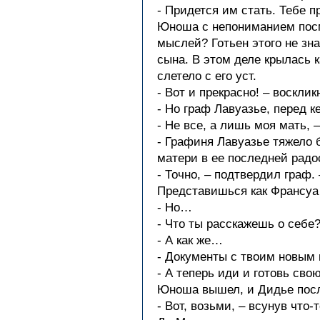
- Придется им стать. Тебе п
Юноша с непониманием посмо
мыслей? Готьен этого не зна
сына. В этом деле крылась 
слетело с его уст.
- Вот и прекрасно! – воскли
- Но граф Лавуазье, перед к
- Не все, а лишь моя мать, 
- Графиня Лавуазье тяжело б
матери в ее последней радо
- Точно, – подтвердил граф.
Представишься как Франсуа 
- Но…
- Что ты расскажешь о себе
- А как же…
- Документы с твоим новым 
- А теперь иди и готовь свою
Юноша вышел, и Дидье посл
- Вот, возьми, – всунув что