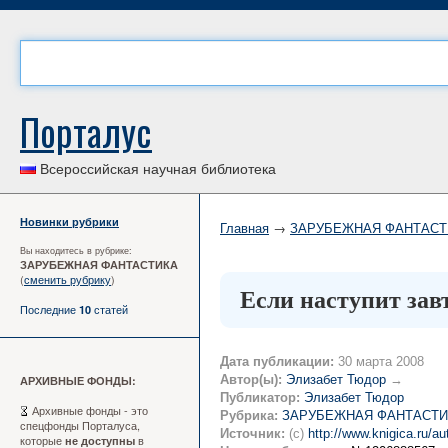
Порталус
Всероссийская научная библиотека
Новинки рубрики
Главная
→
ЗАРУБЕЖНАЯ ФАНТАСТ
Вы находитесь в рубрике:
ЗАРУБЕЖНАЯ ФАНТАСТИКА
(
сменить рубрику
)
Если наступит завт
Последние
статей
10
Дата публикации:
30 марта 2008
Автор(ы):
Элизабет Тюдор
→
АРХИВНЫЕ ФОНДЫ:
Публикатор:
Элизабет Тюдор
Архивные фонды - это
Рубрика:
ЗАРУБЕЖНАЯ ФАНТАСТИ
спецфонды Порталуса,
Источник:
(c)
http://www.knigica.ru/a
которые
в
не доступны