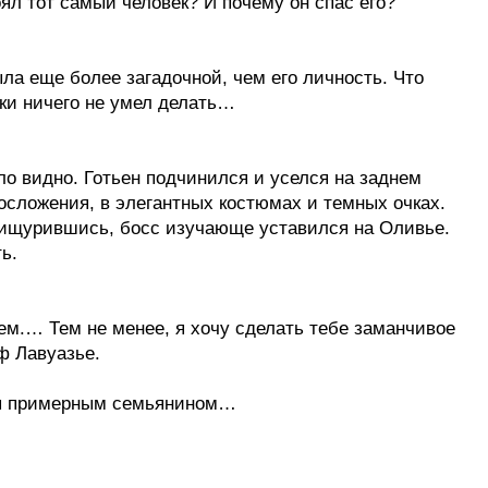
ял тот самый человек? И почему он спас его?
а еще более загадочной, чем его личность. Что
ски ничего не умел делать…
о видно. Готьен подчинился и уселся на заднем
осложения, в элегантных костюмах и темных очках.
Прищурившись, босс изучающе уставился на Оливье.
ь.
нем.… Тем не менее, я хочу сделать тебе заманчивое
ф Лавуазье.
еня примерным семьянином…