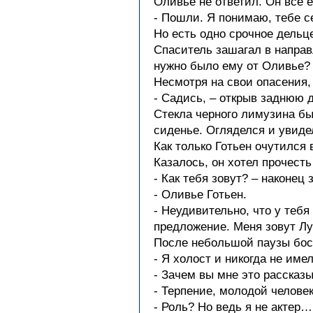
Оливье не ответил. Он все 
- Пошли. Я понимаю, тебе се
Но есть одно срочное дельце
Спаситель зашагал в направ
нужно было ему от Оливье? 
Несмотря на свои опасения,
- Садись, – открыв заднюю 
Стекла черного лимузина бы
сиденье. Огляделся и увиде
Как только Готьен очутился
Казалось, он хотел прочесть
- Как тебя зовут? – наконец 
- Оливье Готьен.
- Неудивительно, что у тебя
предложение. Меня зовут Лу
После небольшой паузы бос
- Я холост и никогда не им
- Зачем вы мне это рассказ
- Терпение, молодой челове
- Роль? Но ведь я не актер…