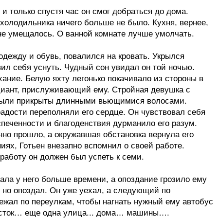
и только спустя час он смог добраться до дома.
 холодильника ничего больше не было. Кухня, вернее,
 не умещалось. О ванной комнате лучше умолчать.
дежду и обувь, повалился на кровать. Укрылся
ил себя уснуть. Чудный сон увидал он той ночью.
ание. Белую яхту легонько покачивало из стороны в
ициант, прислуживающий ему. Стройная девушка с
и были прикрыты длинными вьющимися волосами.
адости переполняли его сердце. Он чувствовал себя
спеченности и благоденствия дурманило его разум.
но прошло, а окружавшая обстановка вернула его
ях, Готьен внезапно вспомнил о своей работе.
 работу он должен был успеть к семи.
мала у него больше времени, а опоздание грозило ему
, но опоздал. Он уже уехал, а следующий по
ежал по переулкам, чтобы нагнать нужный ему автобус
ресток… еще одна улица... дома… машины….