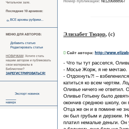
Номер публикации:
№1206888567
Читальном зале.
Последние 10 архивов:
ВСЕ архивы рубрики...
Элизабет Тюдор
, (c)
МЕНЮ ДЛЯ АВТОРОВ:
Добавить статью
Редактировать статьи
Сайт автора:
http://www.eliza
НОВИЧКАМ
: Хотите стать
нашим автором и публиковать
- Что ты тут расселся, Олив
свои материалы в
Библиотеке?
- Мосье Жорж, я не мечтаю. 
ЗАРЕГИСТРИРОВАТЬСЯ!
- Отдохнуть?! – взбеленилс
катиться ко всем чертям. Л
Оливье ничего не ответил. О
Экспорт новинок
Оливье Готьену было девятн
наверх
окончив среднюю школу, он 
Отца же он и в помине не зн
он был грубым и дерзким. Не
платил немалые деньги. Он 