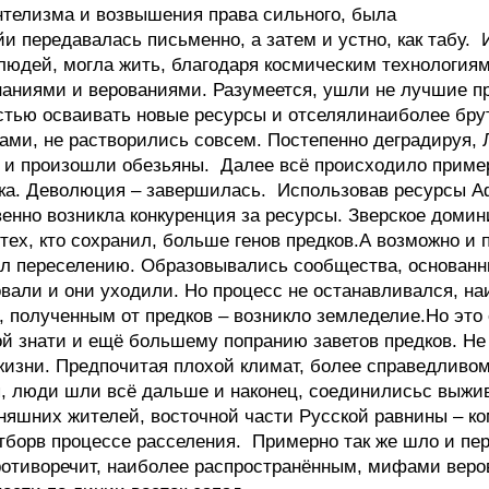
нтелизма и возвышения права сильного, была
и передавалась письменно, а затем и устно, как табу. 
 людей, могла жить, благодаря космическим технология
знаниями и верованиями. Разумеется, ушли не лучшие п
тью осваивать новые ресурсы и отселялинаиболее брут
ами, не растворились совсем. Постепенно деградируя,
 и произошли обезьяны. Далее всё происходило пример
ка. Деволюция – завершилась. Использовав ресурсы 
твенно возникла конкуренция за ресурсы. Зверское доми
тех, кто сохранил, больше генов предков.А возможно и 
ал переселению. Образовывались сообщества, основанн
вали и они уходили. Но процесс не останавливался, на
м, полученным от предков – возникло земледелие.Но эт
ой знати и ещё большему попранию заветов предков. Н
жизни. Предпочитая плохой климат, более справедливом
я, люди шли всё дальше и наконец, соединилисьс выж
няшних жителей, восточной части Русской равнины – к
тборв процессе расселения. Примерно так же шло и пер
ротиворечит, наиболее распространённым, мифами веро