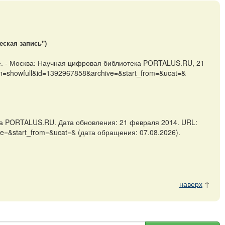
еская запись")
е. - Москва: Научная цифровая библиотека PORTALUS.RU, 21
ion=showfull&id=1392967858&archive=&start_from=&ucat=&
ка PORTALUS.RU. Дата обновления: 21 февраля 2014. URL:
ive=&start_from=&ucat=& (дата обращения: 07.08.2026).
наверх
↑