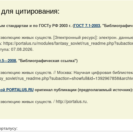
 для цитирования:
 стандартам и по ГОСТу РФ 2003 г. (
ГОСТ 7.1-2003
, "Библиографич
 эволюцию живых существ. [Электронный ресурс]: электрон. данны
 https://portalus.ru/modules/fantasy_soviet/rus_readme.php?subact
тупа: 07.08.2026.
0.5—2008
, "Библиографическая ссылка")
 эволюцию живых существ. // Москва: Научная цифровая библиоте
ntasy_soviet/rus_readme.php?subaction=showfull&id=1392967858&arch
ной PORTALUS.RU
оригинал публикации (предполагаемый источник):
волюцию живых существ. / http://portalus.ru.
орталусу: