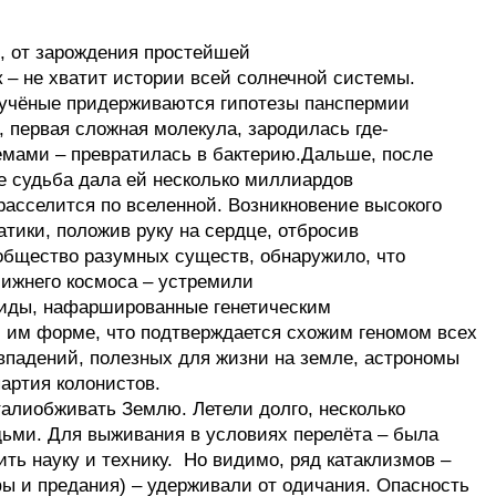
, от зарождения простейшей
к – не хватит истории всей солнечной системы.
 учёные придерживаются гипотезы панспермии
, первая сложная молекула, зародилась где-
темами – превратилась в бактерию.Дальше, после
е судьба дала ей несколько миллиардов
расселится по вселенной. Возникновение высокого
тики, положив руку на сердце, отбросив
общество разумных существ, обнаружило, что
лижнего космоса – устремили
роиды, нафаршированные генетическим
 им форме, что подтверждается схожим геномом всех
впадений, полезных для жизни на земле, астрономы
партия колонистов.
алиобживать Землю. Летели долго, несколько
дьми. Для выживания в условиях перелёта – была
ь науку и технику. Но видимо, ряд катаклизмов –
фы и предания) – удерживали от одичания. Опасность