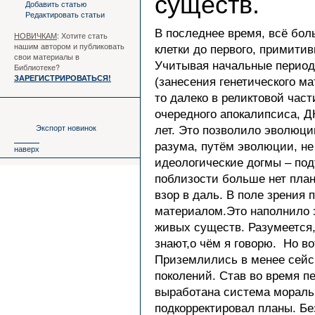
существ.
Добавить статью
Редактировать статьи
В последнее время, всё бо
НОВИЧКАМ
: Хотите стать
нашим автором и публиковать
клетки до первого, примити
свои материалы в
Учитывая начальные период
Библиотеке?
ЗАРЕГИСТРИРОВАТЬСЯ!
(занесения генетического м
то далеко в реликтовой час
очередного апокалипсиса, Д
Экспорт новинок
лет. Это позволило эволюци
разума, путём эволюции, не
наверх
идеологические догмы – под
поблизости больше нет план
взор в даль. В поле зрения
материалом.Это наполнило 
живых существ. Разумеется,
знают,о чём я говорю. Но во
Приземлились в менее сейсм
поколений. Став во время 
выработана система моральн
подкорректировал планы. Бе