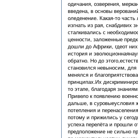
одичания, озверения, мерка
введена, в основы верований
оледенение. Какая-то часть
изгнать из рая, снабдивих 
сталкивались с необходимос
ценности, заложенные предк
дошли до Африки, гдеот них
история и эволюционнаянау
обратно. Но до этого,естес
становился невыносим, для 
менялся и благоприятствов
принципах.Их дискриминиро
то этапе, благодаря знания
Привело к появлению военн
дальше, в суровыеусловия 
потепления и перенаселени
потому и прижились у сегод
успеха перелёта и прошли о
предположение не сильно п