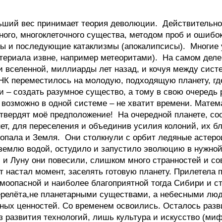
льший вес принимает теория деволюции. Действительно
вного, многоклеточного существа, методом проб и ошибо
ы и последующие катаклизмы (апокалипсисы). Многие
атериала извне, например метеоритами). На самом деле
ти вселенной, миллиарды лет назад, и кочуя между сис
НК переместилось на молодую, подходящую планету, гд
и – создать разумное существо, а тому в свою очередь 
 возможно в одной системе – не хватит времени. Матема
твердят моё предположение! На очередной планете, со
ет, для переселения и объединив усилия колоний, их б
 попала и Земля. Они столкнули с орбит ледяные асте
землю водой, остудило и запустило эволюцию в нужной
 и Луну они повесили, слишком много странностей и со
т настал момент, заселять готовую планету. Прилетела 
оопасной и наиболее благоприятной тогда Сибири и ст
перелёта,не планетарными существами, а небесными лю
ых ценностей. Со временем освоились. Осталось развит
з развития технологий, лишь культура и искусство (ми