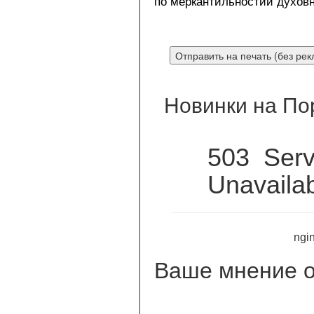
по меркантильностии духовн
Новинки на По
503 Serv
Unavaila
ngin
Ваше мнение
о