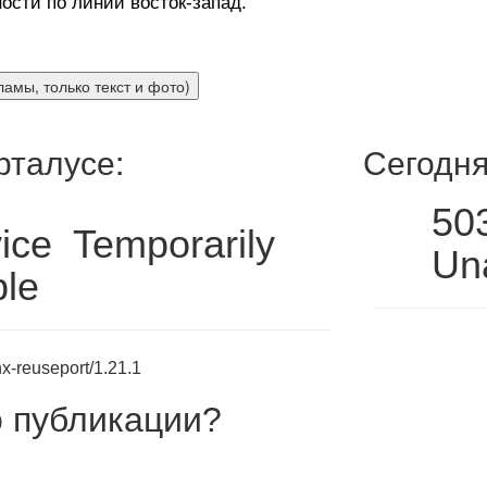
ости по линии восток-запад.
рталусе:
Сегодня
50
ice Temporarily
Una
ble
x-reuseport/1.21.1
 публикации
?