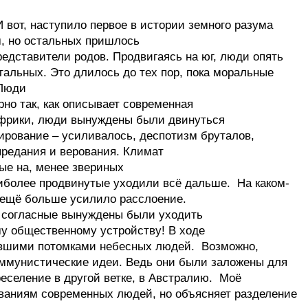
И вот, наступило первое в истории земного разума
м, но остальных пришлось
редставители родов. Продвигаясь на юг, люди опять
альных. Это длилось до тех пор, пока моральные
 Люди
но так, как описывает современная
Африки, люди вынуждены были двинуться
нирование – усиливалось, деспотизм бруталов,
предания и верования. Климат
ые на, менее звериных
иболее продвинутые уходили всё дальше. На каком-
о ещё больше усилило расслоение.
е согласные вынуждены были уходить
у общественному устройству! В ходе
ившими потомками небесных людей. Возможно,
оммунистические идеи. Ведь они были заложены для
еселение в другой ветке, в Австралию. Моё
ваниям современных людей, но объясняет разделение