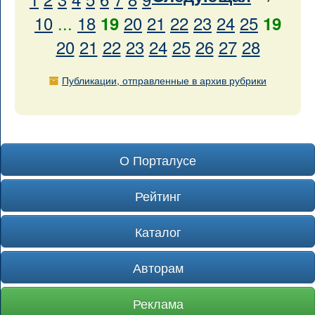
10
...
18
20
21
22
23
24
25
19
19
20
21
22
23
24
25
26
27
28
Публикации, отправленные в архив рубрики
О Порталусе
Рейтинг
Каталог
Авторам
Реклама