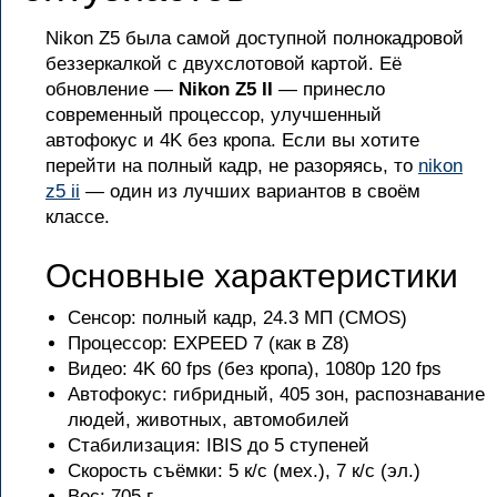
Nikon Z5 была самой доступной полнокадровой
беззеркалкой с двухслотовой картой. Её
обновление —
Nikon Z5 II
— принесло
современный процессор, улучшенный
автофокус и 4K без кропа. Если вы хотите
перейти на полный кадр, не разоряясь, то
nikon
z5 ii
— один из лучших вариантов в своём
классе.
Основные характеристики
Сенсор: полный кадр, 24.3 МП (CMOS)
Процессор: EXPEED 7 (как в Z8)
Видео: 4K 60 fps (без кропа), 1080p 120 fps
Автофокус: гибридный, 405 зон, распознавание
людей, животных, автомобилей
Стабилизация: IBIS до 5 ступеней
Скорость съёмки: 5 к/с (мех.), 7 к/с (эл.)
Вес: 705 г