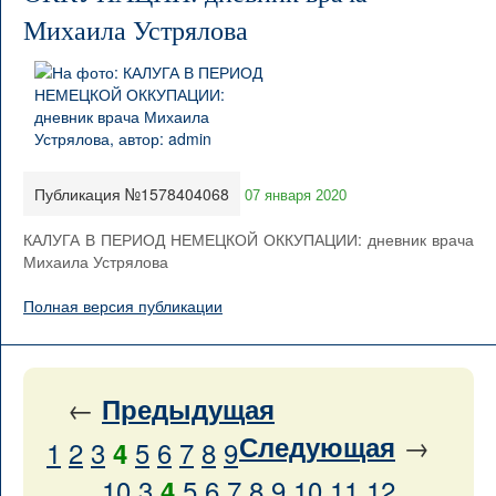
Михаила Устрялова
Публикация №1578404068
07 января 2020
КАЛУГА В ПЕРИОД НЕМЕЦКОЙ ОККУПАЦИИ: дневник врача
Михаила Устрялова
Полная версия публикации
←
Предыдущая
→
Следующая
1
2
3
5
6
7
8
9
4
10
3
5
6
7
8
9
10
11
12
4