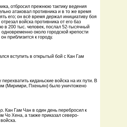
ника, отбросил прежнюю тактику ведения
льно атаковал противника и в то же время
ять его; он всё время держал инициативу боя
, отрезал войска противника от его баз
ю в 200 тыс. человек, послал 52-тысячный
и одновременно около городской крепости
 он приблизится к городу.
ся вступить в открытый бой с Кан Гам
 перехватить киданьские войска на их пути. В
ом (Миримри, Пхеньян) было уничтожено
о. Кан Гам Чан в один день перебросил к
 Чо Хена, а также приказал северо-
войска.