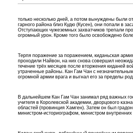
только несколько дней, а потом вынуждены были о
гарного района близ Кудю (Кусен), они попали в за
Отступающих чужеземных захватчиков трепали про
огромный урон. Кроме того было освобождено боле
Терпя поражение за поражением, киданьская армия
проходили Найвон, на них снова совершил неожид
течение трёх месяцев после вторжения киданей во
утраченные районы. Кан Гам Чан с незначительны
огромной армии врага и выгнал его за пределы ро
В дальнейшем Кан Гам Чан занимал ряд важных гос
учителя в Королевской академии, дворцового казн
областей (провинция Хамген). Затем он был градо
министром-историографом, министром внутренних 