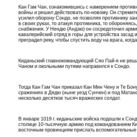
Кан Гам Чан, ознакомившись с намерением против
войны и решил действовать по-новому. Он стремите
усилил оборону Сондо, не позволяя противнику зан
в своих руках, то атакуя противника, то обороняясь
снабжения. У Нендю (Андзю) он сосредоточил арми
кавалерийский отряд в горы для устройства засад 
преградил реку, чтобы спустить воду на врага, когда
Киданьский главнокомандующий Сяо Пай-я не решал
Чаном и окольными путями направился к Сондо.
Тогда Кан Гам Чан приказал Кан Мин Чену и Те Бону
сражениях в Дядю (ныне уезд Сунчен) и под Матан
несколько десятков тысяч вражеских солдат.
В январе 1019 г. киданьские войска подошли к Сонд
столице 10-тысячную армию под командованием Ким
восточным провинциям прислать вспомогательные 