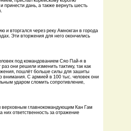
нием, прислал корейскому королю
 принести дань, а также вернуть шесть
.
ю и вторгался через реку Амнокган в города
одах. Эти вторжения для него окончились
человек под командованием Сяо Пай-я в
 раз они решили изменить тактику, так как
оржения, пошлёт больше силы для зашиты
о внимания. С армией в 100 тыс. человек они
ильным ударом сломить сопротивление,
ил верховным главнокомандующим Кан Гам
а них ответственность за отражение