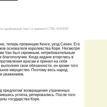
е проблемный текст и нажмите CTRL+ENTER!
не, теперь провинции Кенги, уезд Сихен. Его
ков основателя королевства Коре. Несмотря
Гам Чан был скромным, нетребовательным
 благополучии. Когда кидане вторглись в
опротивления врагам и принял на себя
выполняя свои обязанности, он кроме того
льное имущество. Поэтому весь народ
 и уважением.
од предлогом' возвращения утраченных
бившись успеха, ретировались. После того
делы государства Коре.