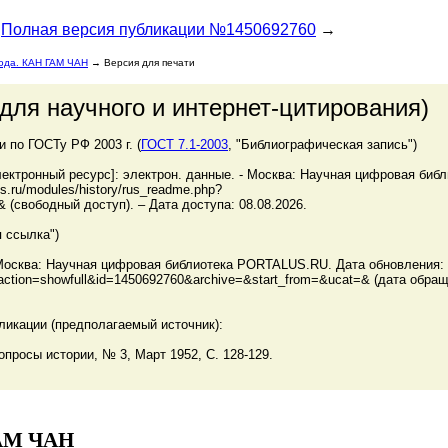
Полная версия публикации №1450692760
→
рода. КАН ГАМ ЧАН
→ Версия для печати
для научного и интернет-цитирования)
по ГОСТу РФ 2003 г. (
ГОСТ 7.1-2003
, "Библиографическая запись")
ктронный ресурс]: электрон. данные. - Москва: Научная цифровая библ
s.ru/modules/history/rus_readme.php?
 (свободный доступ). – Дата доступа: 08.08.2026.
 ссылка")
Москва: Научная цифровая библиотека PORTALUS.RU. Дата обновления: 
subaction=showfull&id=1450692760&archive=&start_from=&ucat=& (дата обра
ликации (предполагаемый источник):
просы истории, № 3, Март 1952, C. 128-129.
ГАМ ЧАН