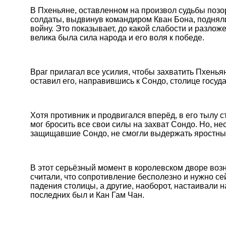
В Пхеньяне, оставленном на произвол судьбы поз
солдаты, выдвинув командиром Кван Бона, поднял
войну. Это показывает, до какой слабости и разло
велика была сила народа и его воля к победе.
Враг прилагал все усилия, чтобы захватить Пхеньян
оставил его, направившись к Сондо, столице госуда
Хотя противник и продвигался вперёд, в его тылу 
мог бросить все свои силы на захват Сондо. Но, не
защищавшие Сондо, не смогли выдержать яростных
В этот серьёзный момент в королевском дворе во
считали, что сопротивление бесполезно и нужно се
падения столицы, а другие, наоборот, настаивали н
последних был и Кан Гам Чан.