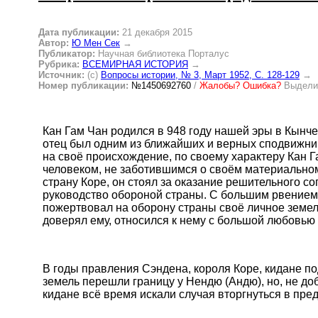
Дата публикации:
21 декабря 2015
Автор:
Ю Мен Сек
→
Публикатор:
Научная библиотека Порталус
Рубрика:
ВСЕМИРНАЯ ИСТОРИЯ
→
Источник:
(c)
Вопросы истории, № 3, Март 1952, C. 128-129
→
Номер публикации:
№1450692760
/
Жалобы? Ошибка?
Выделит
Кан Гам Чан родился в 948 году нашей эры в Кынче
отец был одним из ближайших и верных сподвижни
на своё происхождение, по своему характеру Кан 
человеком, не заботившимся о своём материальном
страну Коре, он стоял за оказание решительного с
руководство обороной страны. С большим рвением 
пожертвовал на оборону страны своё личное земе
доверял ему, относился к нему с большой любовью
В годы правления Сэндена, короля Коре, кидане п
земель перешли границу у Нендю (Андю), но, не до
кидане всё время искали случая вторгнуться в пре