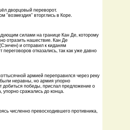
шёл дворцовый переворот.
м "возмездия" вторглись в Коре.
ндующим силами на границе Кан Де, которому
но отразить нашествие. Кан Де
Сэнчен) и отправил к киданям
 переговоров отказались, так как уже давно
хсоттысячной армией переправился через реку
 были неравны, но армия упорно
дет добиться победы, прислал предложение о
, упорно сражались до конца.
оясь численно превосходившего противника,