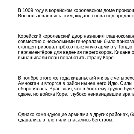
В 1009 году в корейском королевском доме произо
Воспользовавшись этим, кидане снова под предлого
Корейский королевский двор назначил главнокома
совместно с несколькими генералами было приказа
сконцентрировал трёхсоттысячную армию у Тондю (
парламентёров для ведения переговоров. Кидане от
вынашивали план поработить страну Коре.
В ноябре этого же года киданьский князь с четырё
Амнокган и вторгся в район нынешнего Идю. Силы
оборонялась. Враг, зная, что в боях ему трудно бу
сдаче, но войска Коре, глубоко ненавидевшие врага
Однако командующие армиями в других районах, б
сдавались в плен или спасались бегством.