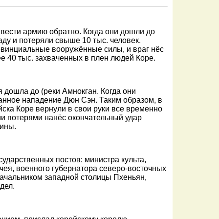
твести армию обратно. Когда они дошли до
саду и потеряли свыше 10 тыс. человек.
винциальные вооружённые силы, и враг нёс
е 40 тыс. захваченных в плен людей Коре.
 дошла до (реки Амнокган. Когда они
анное нападение Дюн Сэн. Таким образом, в
йска Коре вернули в свои руки все временно
ми потерями нанёс окончательный удар
дины.
ударственных постов: министра культа,
ачея, военного губернатора северо-восточных
начальником западной столицы Пхеньян,
дел.