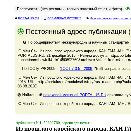
PORTALUS.RU
→
ВСЕМИРНАЯ ИСТОРИЯ
→
Из прошлого корейского на
Постоянный адрес публикации (
По общепринятым международным научным стандартам и 
Ю Мен Сек, Из прошлого корейского народа. КАН ГАМ ЧАН [Эле
PORTALUS.RU, 21 декабря 2015. - Режим доступа: http://portalu
subaction=showfull&id=1450692760&archive=&start_from=&ucat=&
По ГОСТу РФ 2008 г. (
ГОСТ 7.0.5—2008
, "Библиографическая
Ю Мен Сек, Из прошлого корейского народа. КАН ГАМ ЧАН // 
2015. URL: http://portalus.ru/modules/history/rus_readme.php?
08.08.2026).
Найденный
поисковой машиной PORTALUS.RU
оригинал пуб
Ю Мен Сек, Из прошлого корейского народа. КАН ГАМ ЧАН / Во
публикация №1450692760, версия для печати
Из прошлого корейского народа. КАН 