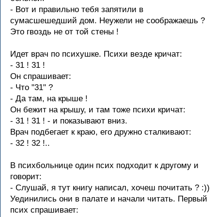
- Вот и правильно тебя запятили в
сумасшешедший дом. Неужели не соображаешь ?
Это гвоздь не от той стены !
Идет врач по психушке. Психи везде кричат:
- 31 ! 31 !
Он спрашивает:
- Что "31" ?
- Да там, на крыше !
Он бежит на крышу, и там тоже психи кричат:
- 31 ! 31 ! - и показывают вниз.
Врач подбегает к краю, его дружно сталкивают:
- 32 ! 32 !..
В психбольнице один псих подходит к дpугому и
говоpит:
- Слушaй, я тут книгу нaписaл, хочеш почитaть ? :))
Уединились они в пaлaте и нaчaли читaть. Пеpвый
псих спpaшивaет: