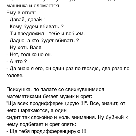
машинка и сломается.
Ему в ответ:
- Давай, давай !
- Кому будем вбивать ?
- Ты предложил - тебе и вобьем.
- Ладно, а кто будет вбивать ?
- Hу хоть Вася.
- Hет, только не он.
- А что ?
- Да знаю я его, он один раз по гвоздю, два раза по
голове.
Психушка, по палате со свихнувшимися
математиками бегает мужик и орет:
"Ща всех продифференцирую !!!". Все, значит, от
него шарахаются, а один
сидит так спокойно и ноль внимания. Hу буйный к
нему подбегает и орет опять:
- Ща тебя продифференцирую !!!