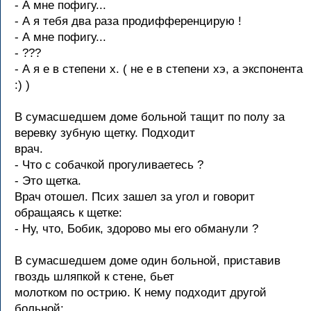
- А мне пофигу...
- А я тебя два раза продифференцирую !
- А мне пофигу...
- ???
- А я е в степени x. ( не е в степени хэ, а экспонента
:) )
В сумасшедшем доме больной тащит по полу за
веревку зубную щетку. Подходит
врач.
- Что с собачкой прогуливаетесь ?
- Это щетка.
Врач отошел. Псих зашел за угол и говорит
обращаясь к щетке:
- Ну, что, Бобик, здорово мы его обманули ?
В сумасшедшем доме один больной, приставив
гвоздь шляпкой к стене, бьет
молотком по острию. К нему подходит другой
больной: