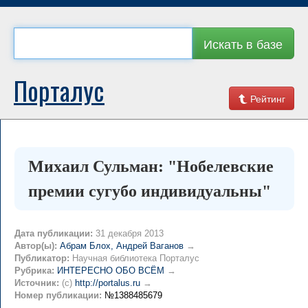
Искать в базе
Порталус
Рейтинг
Михаил Сульман: "Нобелевские
премии сугубо индивидуальны"
Дата публикации:
31 декабря 2013
Автор(ы):
Абрам Блох, Андрей Ваганов
→
Публикатор:
Научная библиотека Порталус
Рубрика:
ИНТЕРЕСНО ОБО ВСЁМ
→
Источник:
(c)
http://portalus.ru
→
Номер публикации:
№1388485679