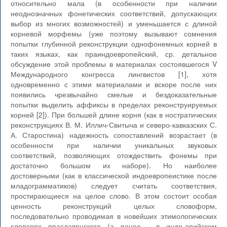
относительно мала (в особенности при наличии
неоднозначных фонетических соответствий, допускающих
выбор из многих возможностей) и уменьшается с длиной
корневой морфемы (уже поэтому вызывают сомнения
попытки глубинной реконструкции однофонемных корней в
таких языках, как праиндоевропейский, ср. детальное
обсуждение этой проблемы в материалах состоявшегося V
Международного конгресса лингвистов [1], хотя
одновременно с этими материалами и вскоре после них
появились чрезвычайно смелые и бездоказательные
попытки выделить аффиксы в пределах реконструируемых
корней [2]). При большей длине корня (как в ностратических
реконструкциях В. М. Иллич-Свитыча и северо-кавказских С.
А. Старостина) надежность сопоставлений возрастает (в
особенности при наличии уникальных звуковых
соответствий, позволяющих отождествить фонемы при
достаточно большом их наборе). Но наиболее
достоверными (как в классической индоевропеистике после
младограмматиков) следует считать соответствия,
простирающиеся на целое слово. В этом состоит особая
ценность реконструкций целых словоформ,
последовательно проводимая в новейших этимологических
словарях праславянского (а ранее - в индо-арийском