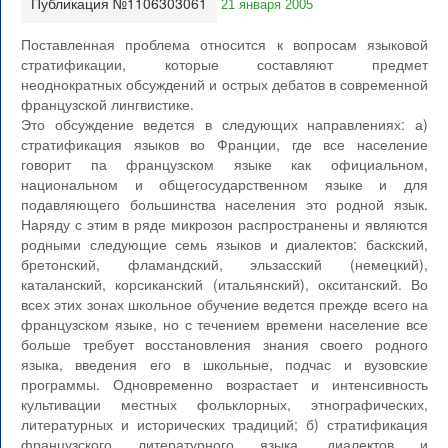
Публикация №1106303061
21 января 2005
Поставленная проблема относится к вопросам языковой
стратификации, которые составляют предмет
неоднократных обсуждений и острых дебатов в современной
французской лингвистике.
Это обсуждение ведется в следующих направлениях: а)
стратификация языков во Франции, где все население
говорит па французском языке как официальном,
национальном и общегосударственном языке и для
подавляющего большинства населения это родной язык.
Наряду с этим в ряде микрозон распространены и являются
родными следующие семь языков и диалектов: баскский,
бретонский, фламандский, эльзасский (немецкий),
каталанский, корсиканский (итальянский), окситанский. Во
всех этих зонах школьное обучение ведется прежде всего на
французском языке, но с течением времени население все
больше требует восстановления знания своего родного
языка, введения его в школьные, подчас и вузовские
программы. Одновременно возрастает и интенсивность
культивации местных фольклорных, этнографических,
литературных и исторических традиций; б) стратификация
французского литературного языка, диалектов и