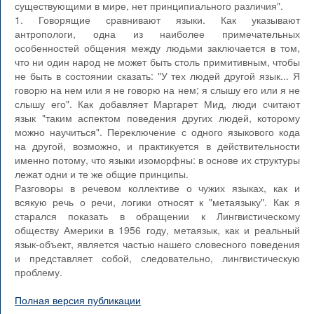
существующими в мире, нет принципиального различия".
1. Говорящие сравнивают языки. Как указывают
антропологи, одна из наиболее примечательных
особенностей общения между людьми заключается в том,
что ни один народ не может быть столь примитивным, чтобы
не быть в состоянии сказать: "У тех людей другой язык... Я
говорю на нем или я не говорю на нем; я слышу его или я не
слышу его". Как добавляет Маргарет Мид, люди считают
язык "таким аспектом поведения других людей, которому
можно научиться". Переключение с одного языкового кода
на другой, возможно, и практикуется в действительности
именно потому, что языки изоморфны: в основе их структуры
лежат одни и те же общие принципы.
Разговоры в речевом коллективе о чужих языках, как и
всякую речь о речи, логики относят к "метаязыку". Как я
старался показать в обращении к Лингвистическому
обществу Америки в 1956 году, метаязык, как и реальный
язык-объект, является частью нашего словесного поведения
и представляет собой, следовательно, лингвистическую
проблему.
Полная версия публикации