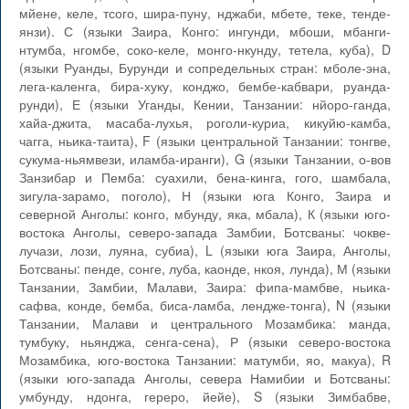
мйене, келе, тсого, шира-пуну, нджаби, мбете, теке, тенде-
янзи). С (языки Заира, Конго: ингунди, мбоши, мбанги-
нтумба, нгомбе, соко-келе, монго-нкунду, тетела, куба), D
(языки Руанды, Бурунди и сопредельных стран: мболе-эна,
лега-каленга, бира-хуку, конджо, бембе-кабвари, руанда-
рунди), Е (языки Уганды, Кении, Танзании: нйоро-ганда,
хайа-джита, масаба-лухья, роголи-куриа, кикуйю-камба,
чагга, ньика-таита), F (языки центральной Танзании: тонгве,
сукума-ньямвези, иламба-иранги), G (языки Танзании, о-вов
Занзибар и Пемба: суахили, бена-кинга, гого, шамбала,
зигула-зарамо, поголо), Н (языки юга Конго, Заира и
северной Анголы: конго, мбунду, яка, мбала), К (языки юго-
востока Анголы, северо-запада Замбии, Ботсваны: чокве-
лучази, лози, луяна, субиа), L (языки юга Заира, Анголы,
Ботсваны: пенде, сонге, луба, каонде, нкоя, лунда), М (языки
Танзании, Замбии, Малави, Заира: фипа-мамбве, ньика-
сафва, конде, бемба, биса-ламба, лендже-тонга), N (языки
Танзании, Малави и центрального Мозамбика: манда,
тумбуку, ньянджа, сенга-сена), Р (языки северо-востока
Мозамбика, юго-востока Танзании: матумби, яо, макуа), R
(языки юго-запада Анголы, севера Намибии и Ботсваны:
умбунду, ндонга, гереро, йейе), S (языки Зимбабве,