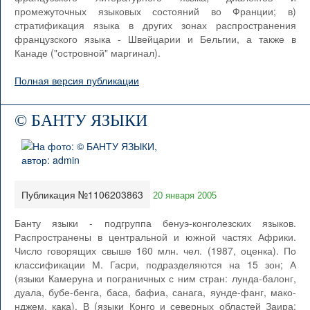
промежуточных языковых состояний во Франции; в)
стратификация языка в других зонах распространения
французского языка - Швейцарии и Бельгии, а также в
Канаде ("островной" маргинал).
Полная версия публикации
© БАНТУ ЯЗЫКИ
Публикация №1106203863
20 января 2005
Банту языки - подгруппа бенуэ-конголезских языков.
Распространены в центральной и южной частях Африки.
Число говорящих свыше 160 млн. чел. (1987, оценка). По
классификации М. Гасри, подразделяются на 15 зон; А
(языки Камеруна и пограничных с ним стран: лунда-балонг,
дуала, бубе-бенга, баса, бафиа, санага, яунде-фанг, мако-
нджем. кака), В (языки Конго и северных областей Заира: