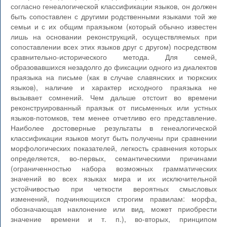
согласно генеалогической классификации языков, он должен
быть сопоставлен с другими родственными языками той же
семьи и с их общим праязыком (который обычно известен
лишь на основании реконструкций, осуществляемых при
сопоставлении всех этих языков друг с другом) посредством
сравнительно-исторического метода. Для семей,
образовавшихся незадолго до фиксации одного из диалектов
праязыка на письме (как в случае славянских и тюркских
языков), наличие и характер исходного праязыка не
вызывает сомнений. Чем дальше отстоит во времени
реконструированный праязык от письменных или устных
языков-потомков, тем менее отчетливо его представление.
Наиболее достоверные результаты в генеалогической
классификации языков могут быть получены при сравнении
морфологических показателей, легкость сравнения которых
определяется, во-первых, семантическими причинами
(ограниченностью набора возможных грамматических
значений во всех языках мира и их исключительной
устойчивостью при четкости вероятных смысловых
изменений, подчиняющихся строгим правилам: морфа,
обозначающая наклонение или вид, может приобрести
значение времени и т. п.), во-вторых, принципом