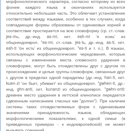
морфонологического характера, согласно которому из всех
фонем каждого языка в окончаниях используется
относительно небольшая часть. Это облегчает установление
соответствий между языками, особенно в тех случаях, когда
совпадающие формы образованы от одинаковых корней и
соответствие простирается на всю словоформу (ср. ст.-слав.
jes-mь, др.-инд. as-mi, хет. esh-mi 'я есмь' из
общеиндоевроп. *es-mi, ст.-слав. jes-tь, др.-инд. as-ti, хет.
esh-ti 'oн есть' из общеиндоевроп. *es-ti и т. п.). В языках,
использующих морфонологические чередования, которые
связаны с изменением места словесного ударения в
словоформе, могут быть отождествлены друг с другом по
происхождению и целые группы словоформ, связанные друг
с другом в пределах одной парадигмы (др.-инд. han-ti, хет.
kuen-zi 'он бьет, убивает' из общеиндоевроп. *gwhen-ti, др.-
инд, ghn-anti, хет. kunanzi из общеиндоевроп. *gwhn-onti:
древнее место ударения в хеттской клинописи передается
сдвоенным написанием гласных как "долгих"). При наличии
системы таких отождествляемых форм с одинаковыми
значениями принадлежность языков, обладающих
морфологическими показателями, к одной семье (в
приведенных примерах - к индоевропейской) не может
вызывать сомнений.