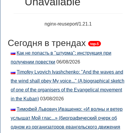
Unavailable
nginx-reuseport/1.21.1
Сегодня в трендах
top-5
Как не попасть в "штурма": инструкция при
получении повестки
06/08/2026
Timofey Lvovich Ivashchenko: "And the waves and
the wind shall obey My voice..." (A biographical sketch
of one of the organisers of the Evangelical movement
in the Kuban)
03/08/2026
Тимофей Львович Иващенко: «И волны и ветер
услышат Мой глас...» (биографический очерк об
одном из организаторов евангельского движения