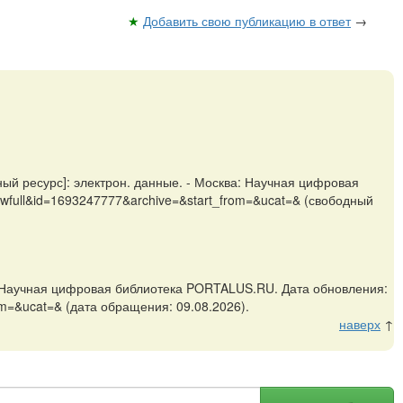
★
Добавить свою публикацию в ответ
→
 ресурс]: электрон. данные. - Москва: Научная цифровая
showfull&id=1693247777&archive=&start_from=&ucat=& (свободный
Научная цифровая библиотека PORTALUS.RU. Дата обновления:
rom=&ucat=& (дата обращения: 09.08.2026).
наверх
↑