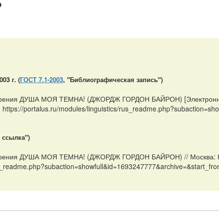
?
:
3 г. (
ГОСТ 7.1-2003
, "Библиографическая запись")
ворения ДУША МОЯ ТЕМНА! (ДЖОРДЖ ГОРДОН БАЙРОН) [Электронный
ttps://portalus.ru/modules/linguistics/rus_readme.php?subaction=
 ссылка")
творения ДУША МОЯ ТЕМНА! (ДЖОРДЖ ГОРДОН БАЙРОН) // Москва: 
s/rus_readme.php?subaction=showfull&id=1693247777&archive=&start_f