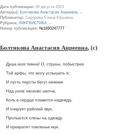
Дата публикации:
28 августа 2023
Автор(ы):
Болтикова Анастасия Анреевна
→
Публикатор:
Сидорова Елена Юрьевна
Рубрика:
ЛИНГВИСТИКА
→
Номер публикации:
№1693247777
Болтикова Анастасия Анреевна
, (c)
Душа моя темна! О, струны, побыстрее
Той арфы, что могу услышать я;
И пусть персты бегут нежнее
Над ухом ласково шепча.
Коль в сердце плавится надежда,
И очарует райский звук,
Прольются слезы на одежду
И прекратят томленье мук.