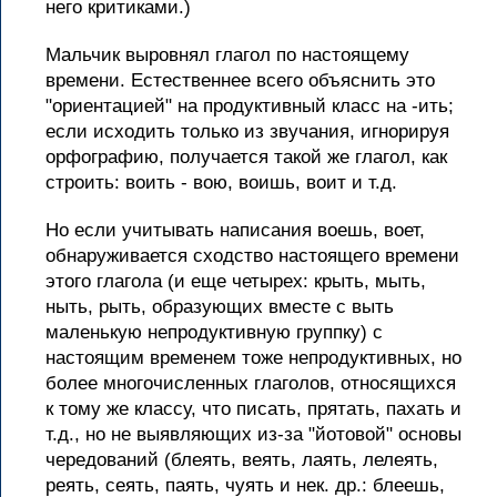
него критиками.)
Мальчик выровнял глагол по настоящему
времени. Естественнее всего объяснить это
"ориентацией" на продуктивный класс на -ить;
если исходить только из звучания, игнорируя
орфографию, получается такой же глагол, как
строить: воить - вою, воишь, воит и т.д.
Но если учитывать написания воешь, воет,
обнаруживается сходство настоящего времени
этого глагола (и еще четырех: крыть, мыть,
ныть, рыть, образующих вместе с выть
маленькую непродуктивную группку) с
настоящим временем тоже непродуктивных, но
более многочисленных глаголов, относящихся
к тому же классу, что писать, прятать, пахать и
т.д., но не выявляющих из-за "йотовой" основы
чередований (блеять, веять, лаять, лелеять,
реять, сеять, паять, чуять и нек. др.: блеешь,