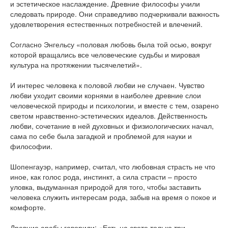
и эстетическое наслаждение. Древние философы учили
следовать природе. Они справедливо подчеркивали важность
удовлетворения естественных потребностей и влечений.
Согласно Энгельсу «половая любовь была той осью, вокруг
которой вращались все человеческие судьбы и мировая
культура на протяжении тысячелетий».
И интерес человека к половой любви не случаен. Чувство
любви уходит своими корнями в наиболее древние слои
человеческой природы и психологии, и вместе с тем, озарено
светом нравственно-эстетических идеалов. Действенность
любви, сочетание в ней духовных и физиологических начал,
сама по себе была загадкой и проблемой для науки и
философии.
Шопенгауэр, например, считал, что любовная страсть не что
иное, как голос рода, инстинкт, а сила страсти – просто
уловка, выдуманная природой для того, чтобы заставить
человека служить интересам рода, забыв на время о покое и
комфорте.
Древние арабы говорили: «Есть на свете только три