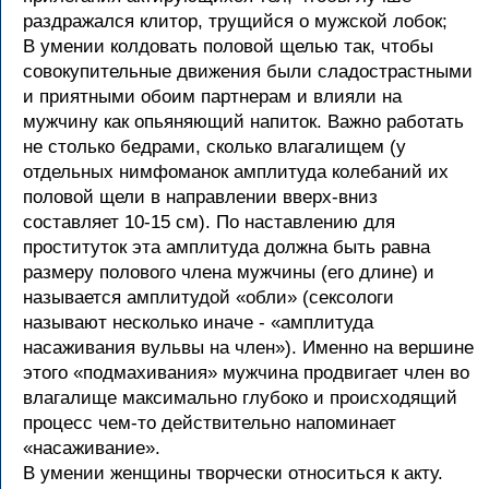
раздражался клитор, трущийся о мужской лобок;
В умении колдовать половой щелью так, чтобы
совокупительные движения были сладострастными
и приятными обоим партнерам и влияли на
мужчину как опьяняющий напиток. Важно работать
не столько бедрами, сколько влагалищем (у
отдельных нимфоманок амплитуда колебаний их
половой щели в направлении вверх-вниз
составляет 10-15 см). По наставлению для
проституток эта амплитуда должна быть равна
размеру полового члена мужчины (его длине) и
называется амплитудой «обли» (сексологи
называют несколько иначе - «амплитуда
насаживания вульвы на член»). Именно на вершине
этого «подмахивания» мужчина продвигает член во
влагалище максимально глубоко и происходящий
процесс чем-то действительно напоминает
«насаживание».
В умении женщины творчески относиться к акту.