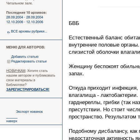
Читальном зале.
Последние 10 архивов:
28.09.2004 - 28.09.2004
12.10.2006 - 12.10.2006
БВБ
ВСЕ архивы рубрики...
Естественный баланс обита
внутренние половые органы.
МЕНЮ ДЛЯ АВТОРОВ:
слизистой оболочки влагали
Добавить статью
Редактировать статьи
Женщину беспокоят обильны
НОВИЧКАМ
: Хотите стать
запах.
нашим автором и публиковать
свои материалы в
Библиотеке?
Откуда приходит инфекция,
ЗАРЕГИСТРИРОВАТЬСЯ!
влагалища - лактобактерии. 
гарднереллы, грибки (так н
присутствии. Но стоит числ
Экспорт новинок
пространство. Результатом т
наверх
Подобному дисбалансу, как 
недостаточная активность я