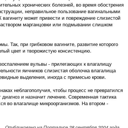
ительных хронических болезней, во время обострения
нструации, неправильное пользование вагинальными
 К вагиниту может привести и повреждение слизистой
 раствором марганцовки или подмывании слишком
ы. Так, при грибковом вагините, развитие которого
елый цвет и творожистую консистенцию.
я воспалением вульвы - прилегающих к влагалищу
ятельности яичников слизистая оболочка влагалища
оевидные выделения, иногда с примесью крови.
знаках неблагополучия, чтобы процесс не превратился
 диагноз и назначит лечение. Современная тактика
ся во влагалище микроорганизмов. На втором -
Опубликовано на Порталусе 28 сентября 2004 года