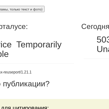
рталусе:
Сегодня
50
ice Temporarily
Una
ble
x-reuseport/1.21.1
 публикации
?
 для цитирования: