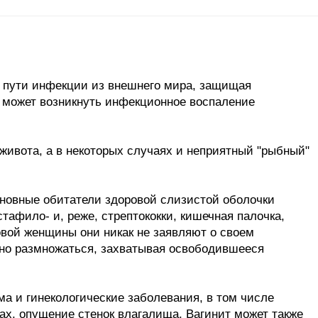
 пути инфекции из внешнего мира, защищая
, может возникнуть инфекционное воспаление
ивота, а в некоторых случаях и неприятный "рыбный"
сновные обитатели здоровой слизистой оболочки
тафило- и, реже, стрептококки, кишечная палочка,
овой женщины они никак не заявляют о своем
вно размножаться, захватывая освободившееся
а и гинекологические заболевания, в том числе
ах, опущение стенок влагалища. Вагинит может также