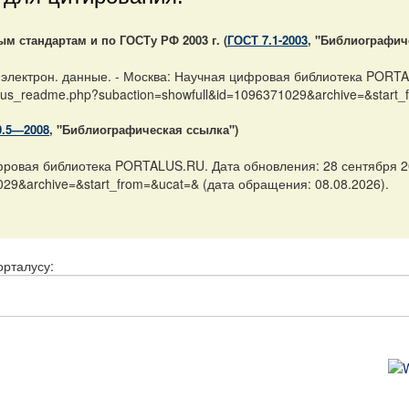
 стандартам и по ГОСТу РФ 2003 г. (
ГОСТ 7.1-2003
, "Библиографич
 электрон. данные. - Москва: Научная цифровая библиотека PORTA
ve/rus_readme.php?subaction=showfull&id=1096371029&archive=&start
0.5—2008
, "Библиографическая ссылка")
фровая библиотека PORTALUS.RU. Дата обновления: 28 сентября 2004
029&archive=&start_from=&ucat=& (дата обращения: 08.08.2026).
орталусу: