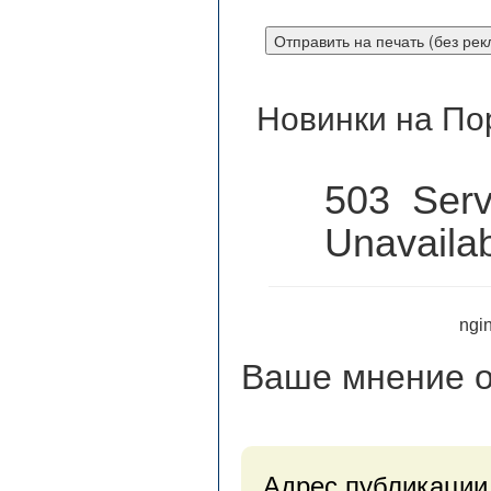
Новинки на По
503 Serv
Unavaila
ngin
Ваше мнение
о
Адрес публикации