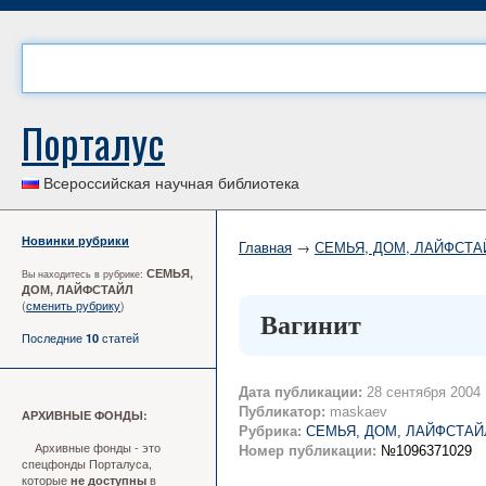
Порталус
Всероссийская научная библиотека
Новинки рубрики
Главная
→
СЕМЬЯ, ДОМ, ЛАЙФСТА
СЕМЬЯ,
Вы находитесь в рубрике:
ДОМ, ЛАЙФСТАЙЛ
(
сменить рубрику
)
Вагинит
Последние
статей
10
Дата публикации:
28 сентября 2004
Публикатор:
maskaev
АРХИВНЫЕ ФОНДЫ:
Рубрика:
СЕМЬЯ, ДОМ, ЛАЙФСТАЙ
Архивные фонды - это
Номер публикации:
№1096371029
спецфонды Порталуса,
которые
в
не доступны