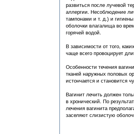
развиться после лучевой те
аллергии. Несоблюдение ли
тампонами и т. д.) и гигие
оболочки влагалища во вре
горячей водой.
В зависимости от того, каки
чаще всего провоцирует дл
Особенности течения вагини
тканей наружных половых ор
истончается и становится ч
Вагинит лечить должен толь
в хронический. По результа
лечения вагинита предполаг
заселяют слизистую оболоч