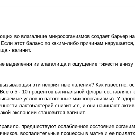
ющих во влагалище микроорганизмов создает барьер на
 Если этот баланс по каким-либо причинам нарушается
ща - вагинит.
е выделения из влагалища и ощущение тяжести внизу ж
 вызывающая эти неприятные явления? Как известно, о
Всего 5 - 10 процентов вагинальной флоры составляют с
азываемые условно патогенные микроорганизмы). У здор
енности лактобактерий снизиться, и они начинают акти
акой экспансии становится вагинит.
правило, предшествуют ослабленное состояние организм
ичников, воспалительные процессы в матке и ее придатк