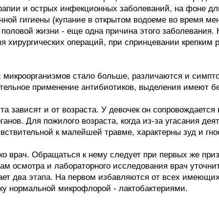
рапии и острых инфекционных заболеваний, на фоне дл
чной гигиены (купание в открытом водоеме во время ме
ны половой жизни - еще одна причина этого заболевания.
мя хирургических операций, при спринцевании крепким
х микроорганизмов стало больше, различаются и симптом
ительное применение антибиотиков, выделения имеют б
та зависят и от возраста. У девочек он сопровождаетс
ганов. Для пожилого возраста, когда из-за угасания де
увствительной к малейшей травме, характерны зуд и гн
ко врач. Обращаться к нему следует при первых же при
там осмотра и лабораторного исследования врач уточнит
ает два этапа. На первом избавляются от всех имеющих
ку нормальной микрофлорой - лактобактериями.