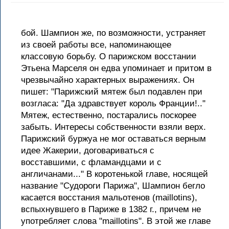
бой. Шампион же, по возможности, устраняет
из своей работы все, напоминающее
классовую борьбу. О парижском восстании
Этьена Марселя он едва упоминает и притом в
чрезвычайно характерных выражениях. Он
пишет: "Парижский мятеж был подавлен при
возгласа: "Да здравствует король Франции!.."
Мятеж, естественно, постарались поскорее
забыть. Интересы собственности взяли верх.
Парижский буржуа не мог оставаться верным
идее Жакерии, договариваться с
восставшими, с фламандцами и с
англичанами..." В коротенькой главе, носящей
название "Судороги Парижа", Шампион бегло
касается восстания мальотенов (maillotins),
вспыхнувшего в Париже в 1382 г., причем не
употребляет слова "maillotins". В этой же главе