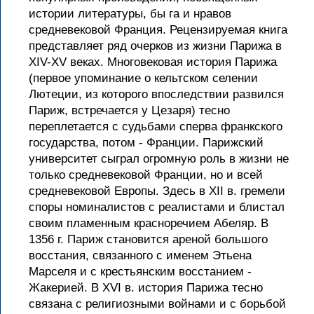
истории литературы, бы га и нравов
средневековой Франция. Рецензируемая книга
представляет ряд очерков из жизни Парижа в
XIV-XV веках. Многовековая история Парижа
(первое упоминание о кельтском селении
Лютеции, из которого впоследствии развился
Париж, встречается у Цезаря) тесно
переплетается с судьбами сперва франкского
государства, потом - Франции. Парижский
университет сыграл огромную роль в жизни не
только средневековой Франции, но и всей
средневековой Европы. Здесь в XII в. гремели
споры номиналистов с реалистами и блистал
своим пламенным красноречием Абеляр. В
1356 г. Париж становится ареной большого
восстания, связанного с именем Этьена
Марселя и с крестьянским восстанием -
Жакерией. В XVI в. история Парижа тесно
связана с религиозными войнами и с борьбой