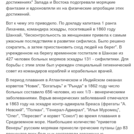
достижениях" Запада и Востока подогревали моряцкие
фантазии и вдохновляли их на физические апробации этих
достижений.
Вот к чему это приводило. По докладу капитана 1 ранга
Лихачева, командира эскадры, посетившей в 1860 году
Шанхай, "бесконтрольность за женщинами привела к самым
ужасным последствиям в развитии сифилиса. Было решено
сократить, а затем приостановить сход людей на берег". В
учрежденном на берегу временном госпитале в Шанхае из
427 человек больных моряков эскадры 131 - сифилитики. Для
борьбы с этим злом был учрежден специальный гигиенический
совет из командиров кораблей и корабельных врачей.
В период плавания в Атлантическом и Индийском океанах
корветов "Новик", "Богатырь" и "Рында" в 1862 году число
больных составило 656 человек, из них 1/3 - венерическими
заболеваниями. Взрыв венерических заболеваний отмечался
в 1863 году на эскадре контр-адмирала Бреаса (фрегаты "А.
Невский", "Полкан", "Генерал-Адмирал", "Илья Муромец",
"Олег", "Пересвет" и корвет "Сокол") во время плавания в
Средиземном море. Наибольшее количество "приветов
Венеры" русским морякам принесли греческие путаны (до 83
процентов всех больных составляли зараженные