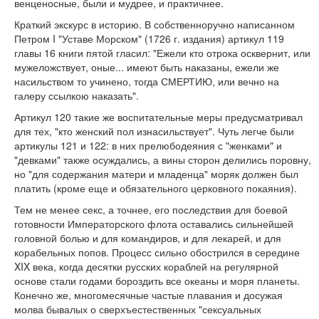
венценосные, были и мудрее, и практичнее.
Краткий экскурс в историю. В собственноручно написанном
Петром I "Уставе Морском" (1726 г. издания) артикул 119
главы 16 книги пятой гласил: "Ежели кто отрока осквернит, или
мужеложствует, оные... имеют быть наказаны, ежели же
насильством то учинено, тогда СМЕРТИЮ, или вечно на
галеру ссылкою наказать".
Артикул 120 такие же воспитательные меры предусматривал
для тех, "кто женский пол изнасильствует". Чуть легче были
артикулы 121 и 122: в них прелюбодеяния с "женками" и
"девками" также осуждались, а вины сторон делились поровну,
но "для содержания матери и младенца" моряк должен был
платить (кроме еще и обязательного церковного покаяния).
Тем не менее секс, а точнее, его последствия для боевой
готовности Императорского флота оставались сильнейшей
головной болью и для командиров, и для лекарей, и для
корабельных попов. Процесс сильно обострился в середине
XIX века, когда десятки русских кораблей на регулярной
основе стали годами бороздить все океаны и моря планеты.
Конечно же, многомесячные частые плавания и досужая
молва бывалых о сверхъестественных "сексуальных