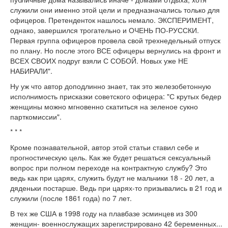
служили они именно этой цели и предназначались только для
офицеров. Претенденток нашлось немало. ЭКСПЕРИМЕНТ,
однако, завершился трогательно и ОЧЕНЬ ПО-РУССКИ.
Первая группа офицеров провела свой трехнедельный отпуск
по плану. Но после этого ВСЕ офицеры вернулись на фронт и
ВСЕХ СВОИХ подруг взяли С СОБОЙ. Новых уже НЕ
НАБИРАЛИ".
Ну уж что автор доподлинно знает, так это железобетонную
исполнимость присказки советского офицера: "С крутых бедер
женщины можно мгновенно скатиться на зеленое сукно
парткомиссии".
* * *
Кроме познавательной, автор этой статьи ставил себе и
прогностическую цель. Как же будет решаться сексуальный
вопрос при полном переходе на контрактную службу? Это
ведь как при царях, служить будут не мальчики 18 - 20 лет, а
дяденьки постарше. Ведь при царях-то призывались в 21 год и
служили (после 1861 года) по 7 лет.
В тех же США в 1998 году на плавбазе эсминцев из 300
женщин- военнослужащих зарегистрировано 42 беременных...