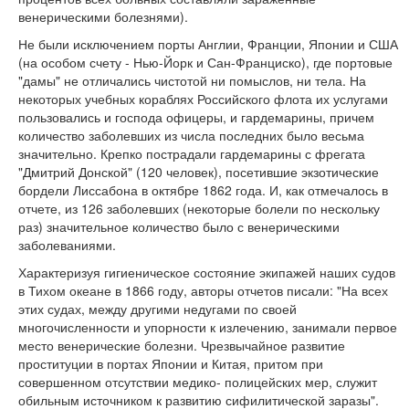
венерическими болезнями).
Не были исключением порты Англии, Франции, Японии и США
(на особом счету - Нью-Йорк и Сан-Франциско), где портовые
"дамы" не отличались чистотой ни помыслов, ни тела. На
некоторых учебных кораблях Российского флота их услугами
пользовались и господа офицеры, и гардемарины, причем
количество заболевших из числа последних было весьма
значительно. Крепко пострадали гардемарины с фрегата
"Дмитрий Донской" (120 человек), посетившие экзотические
бордели Лиссабона в октябре 1862 года. И, как отмечалось в
отчете, из 126 заболевших (некоторые болели по нескольку
раз) значительное количество было с венерическими
заболеваниями.
Характеризуя гигиеническое состояние экипажей наших судов
в Тихом океане в 1866 году, авторы отчетов писали: "На всех
этих судах, между другими недугами по своей
многочисленности и упорности к излечению, занимали первое
место венерические болезни. Чрезвычайное развитие
проституции в портах Японии и Китая, притом при
совершенном отсутствии медико- полицейских мер, служит
обильным источником к развитию сифилитической заразы".