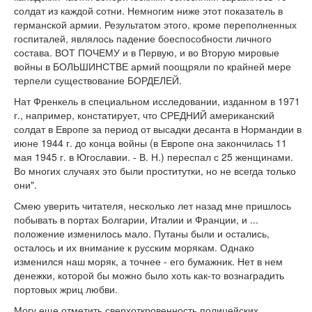
солдат из каждой сотни. Немногим ниже этот показатель в
германской армии. Результатом этого, кроме переполненных
госпиталей, являлось падение боеспособности личного
состава. ВОТ ПОЧЕМУ и в Первую, и во Вторую мировые
войны в БОЛЬШИНСТВЕ армий поощряли по крайней мере
терпели существование БОРДЕЛЕЙ.
Нат Френкель в специальном исследовании, изданном в 1971
г., например, констатирует, что СРЕДНИЙ американский
солдат в Европе за период от высадки десанта в Нормандии в
июне 1944 г. до конца войны (в Европе она закончилась 11
мая 1945 г. в Югославии. - В. Н.) переспал с 25 женщинами.
Во многих случаях это были проститутки, но не всегда только
они".
Смею уверить читателя, несколько лет назад мне пришлось
побывать в портах Болгарии, Италии и Франции, и ...
положение изменилось мало. Путаны были и остались,
осталось и их внимание к русским морякам. Однако
изменился наш моряк, а точнее - его бумажник. Нет в нем
денежки, которой бы можно было хоть как-то вознаградить
портовых жриц любви.
Могу еще отметить сверхоткровенность полицейских