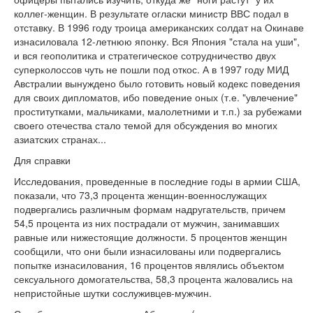
коллег-женщин. В результате огласки министр ВВС подал в
отставку. В 1996 году троица американских солдат на Окинаве
изнасиловала 12-летнюю японку. Вся Япония "стала на уши",
и вся геополитика и стратегическое сотрудничество двух
суперколоссов чуть не пошли под откос. А в 1997 году МИД
Австралии вынуждено было готовить новый кодекс поведения
для своих дипломатов, ибо поведение оных (т.е. "увлечение"
проститутками, мальчиками, малолетними и т.п.) за рубежами
своего отечества стало темой для обсуждения во многих
азиатских странах...
Для справки
Исследования, проведенные в последние годы в армии США,
показали, что 73,3 процента женщин-военнослужащих
подвергались различным формам надругательств, причем
54,5 процента из них пострадали от мужчин, занимавших
равные или нижестоящие должности. 5 процентов женщин
сообщили, что они были изнасилованы или подвергались
попытке изнасилования, 16 процентов являлись объектом
сексуального домогательства, 58,3 процента жаловались на
непристойные шутки сослуживцев-мужчин.