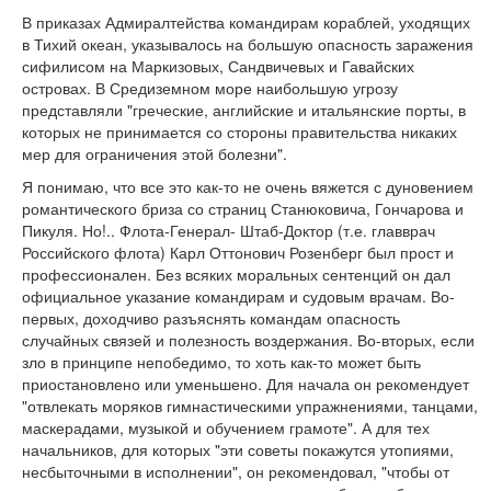
В приказах Адмиралтейства командирам кораблей, уходящих
в Тихий океан, указывалось на большую опасность заражения
сифилисом на Маркизовых, Сандвичевых и Гавайских
островах. В Средиземном море наибольшую угрозу
представляли "греческие, английские и итальянские порты, в
которых не принимается со стороны правительства никаких
мер для ограничения этой болезни".
Я понимаю, что все это как-то не очень вяжется с дуновением
романтического бриза со страниц Станюковича, Гончарова и
Пикуля. Но!.. Флота-Генерал- Штаб-Доктор (т.е. главврач
Российского флота) Карл Оттонович Розенберг был прост и
профессионален. Без всяких моральных сентенций он дал
официальное указание командирам и судовым врачам. Во-
первых, доходчиво разъяснять командам опасность
случайных связей и полезность воздержания. Во-вторых, если
зло в принципе непобедимо, то хоть как-то может быть
приостановлено или уменьшено. Для начала он рекомендует
"отвлекать моряков гимнастическими упражнениями, танцами,
маскерадами, музыкой и обучением грамоте". А для тех
начальников, для которых "эти советы покажутся утопиями,
несбыточными в исполнении", он рекомендовал, "чтобы от