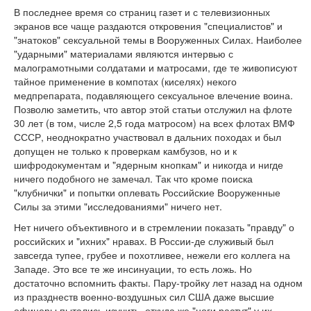
В последнее время со страниц газет и с телевизионных
экранов все чаще раздаются откровения "специалистов" и
"знатоков" сексуальной темы в Вооруженных Силах. Наиболее
"ударными" материалами являются интервью с
малограмотными солдатами и матросами, где те живописуют
тайное применение в компотах (киселях) некого
медпрепарата, подавляющего сексуальное влечение воина.
Позволю заметить, что автор этой статьи отслужил на флоте
30 лет (в том, числе 2,5 года матросом) на всех флотах ВМФ
СССР, неоднократно участвовал в дальних походах и был
допущен не только к проверкам камбузов, но и к
шифродокументам и "ядерным кнопкам" и никогда и нигде
ничего подобного не замечал. Так что кроме поиска
"клубнички" и попытки оплевать Российские Вооруженные
Силы за этими "исследованиями" ничего нет.
Нет ничего объективного и в стремлении показать "правду" о
российских и "ихних" нравах. В России-де служивый был
завсегда тупее, грубее и похотливее, нежели его коллега на
Западе. Это все те же инсинуации, то есть ложь. Но
достаточно вспомнить факты. Пару-тройку лет назад на одном
из празднеств военно-воздушных сил США даже высшие
офицеры пытались изучить, откуда же "ноги растут" у их