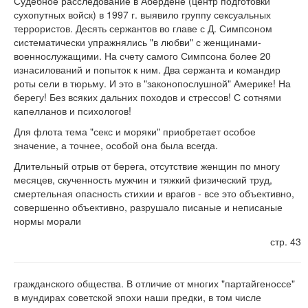
Судебное расследование в Абердене (центр подготовки
сухопутных войск) в 1997 г. выявило группу сексуальных
террористов. Десять сержантов во главе с Д. Симпсоном
систематически упражнялись "в любви" с женщинами-
военнослужащими. На счету самого Симпсона более 20
изнасилований и попыток к ним. Два сержанта и командир
роты сели в тюрьму. И это в "законопослушной" Америке! На
берегу! Без всяких дальних походов и стрессов! С сотнями
капелланов и психологов!
Для флота тема "секс и моряки" приобретает особое
значение, а точнее, особой она была всегда.
Длительный отрыв от берега, отсутствие женщин по многу
месяцев, скученность мужчин и тяжкий физический труд,
смертельная опасность стихии и врагов - все это объективно,
совершенно объективно, разрушало писаные и неписаные
нормы морали
стр. 43
гражданского общества. В отличие от многих "партайгеноссе"
в мундирах советской эпохи наши предки, в том числе