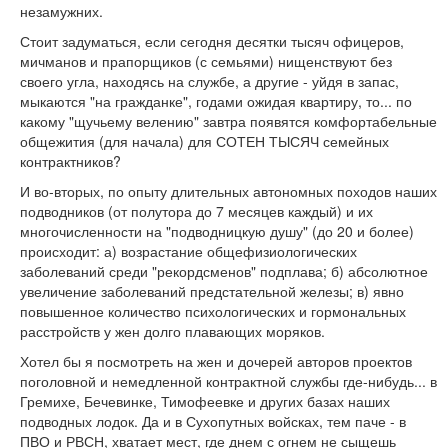
незамужних.
Стоит задуматься, если сегодня десятки тысяч офицеров,
мичманов и прапорщиков (с семьями) нищенствуют без
своего угла, находясь на службе, а другие - уйдя в запас,
мыкаются "на гражданке", годами ожидая квартиру, то... по
какому "щучьему велению" завтра появятся комфортабельные
общежития (для начала) для СОТЕН ТЫСЯЧ семейных
контрактников?
И во-вторых, по опыту длительных автономных походов наших
подводников (от полутора до 7 месяцев каждый) и их
многочисленности на "подводницкую душу" (до 20 и более)
происходит: а) возрастание общефизиологических
заболеваний среди "рекордсменов" подплава; б) абсолютное
увеличение заболеваний предстательной железы; в) явно
повышенное количество психологических и гормональных
расстройств у жен долго плавающих моряков.
Хотел бы я посмотреть на жен и дочерей авторов проектов
поголовной и немедленной контрактной службы где-нибудь... в
Гремихе, Бечевинке, Тимофеевке и других базах наших
подводных лодок. Да и в Сухопутных войсках, тем паче - в
ПВО и РВСН, хватает мест, где днем с огнем не сыщешь