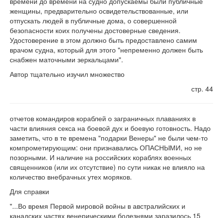
времени до времени на судно допускаемы были публичные
женщины, предварительно освидетельствованные, или
отпускать людей в публичные дома, о совершенной
безопасности коих получены достоверные сведения.
Удостоверение в этом должно быть предоставлено самим
врачом судна, который для этого "непременно должен быть
снабжен маточными зеркальцами".
Автор тщательно изучил множество
стр. 44
отчетов командиров кораблей о заграничных плаваниях в
части влияния секса на боевой дух и боевую готовность. Надо
заметить, что в те времена "подарки Венеры" не были чем-то
компрометирующим: они признавались ОПАСНЫМИ, но не
позорными. И наличие на российских кораблях военных
священников (или их отсутствие) по сути никак не влияло на
количество внебрачных утех моряков.
Для справки
"...Во время Первой мировой войны в австралийских и
канадских частях венерическими болезнями заразилось 15