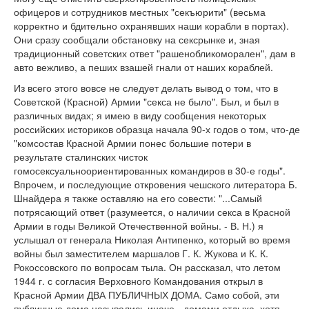
офицеров и сотрудников местных "секъюрити" (весьма
корректно и бдительно охранявших наши корабли в портах).
Они сразу сообщали обстановку на сексрынке и, зная
традиционный советских ответ "рашенобликоморален", дам в
авто вежливо, а пеших взашей гнали от наших кораблей.
Из всего этого вовсе не следует делать вывод о том, что в
Советской (Красной) Армии "секса не было". Был, и был в
различных видах; я имею в виду сообщения некоторых
российских историков образца начала 90-х годов о том, что-де
"комсостав Красной Армии понес большие потери в
результате сталинских чисток
гомосексуальноориентированных командиров в 30-е годы".
Впрочем, и последующие откровения чешского литератора Б.
Шнайдера я также оставляю на его совести: "...Самый
потрясающий ответ (разумеется, о наличии секса в Красной
Армии в годы Великой Отечественной войны. - В. Н.) я
услышал от генерала Николая Антипенко, который во время
войны был заместителем маршалов Г. К. Жукова и К. К.
Рокоссовского по вопросам тыла. Он рассказал, что летом
1944 г. с согласия Верховного Командования открыл в
Красной Армии ДВА ПУБЛИЧНЫХ ДОМА. Само собой, эти
публичные дома назывались иначе - домами отдыха, хотя