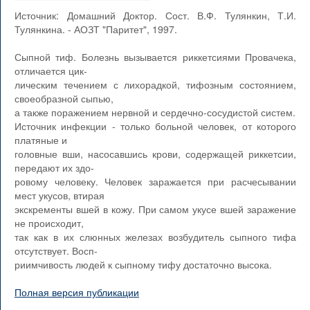
Источник: Домашний Доктор. Сост. В.Ф. Тулянкин, Т.И.
Тулянкина. - АОЗТ "Паритет", 1997.
Сыпной тиф. Болезнь вызывается риккетсиями Провачека,
отличается цик-
лическим течением с лихорадкой, тифозным состоянием,
своеобразной сыпью,
а также поражением нервной и сердечно-сосудистой систем.
Источник инфекции - только больной человек, от которого
платяные и
головные вши, насосавшись крови, содержащей риккетсии,
передают их здо-
ровому человеку. Человек заражается при расчесывании
мест укусов, втирая
экскременты вшей в кожу. При самом укусе вшей заражение
не происходит,
так как в их слюнных железах возбудитель сыпного тифа
отсутствует. Восп-
риимчивость людей к сыпному тифу достаточно высока.
Полная версия публикации