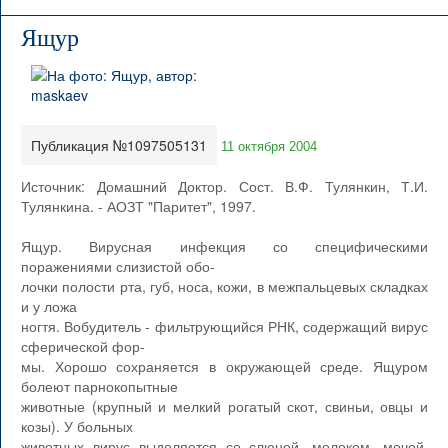
Ящур
Публикация №1097505131
11 октября 2004
Источник: Домашний Доктор. Сост. В.Ф. Тулянкин, Т.И.
Тулянкина. - АОЗТ "Паритет", 1997.
Ящур. Вирусная инфекция со специфическими
поражениями слизистой обо-
лочки полости рта, губ, носа, кожи, в межпальцевых складках
и у ложа
ногтя. Вобудитель - фильтрующийся РНК, содержащий вирус
сферической фор-
мы. Хорошо сохраняется в окружающей среде. Ящуром
болеют парнокопытные
животные (крупный и мелкий рогатый скот, свиньи, овцы и
козы). У больных
животных вирус выделяется со слюной, молоком, мочой,