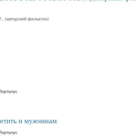
. (авторский фельетон)
 Порталус
сетить и мужчинам
 Порталус