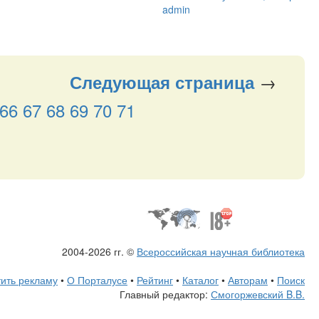
→
Следующая
страница
66
67
68
69
70
71
2004-2026 гг. ©
Всероссийская научная библиотека
ить рекламу
•
О Порталусе
•
Рейтинг
•
Каталог
•
Авторам
•
Поиск
Главный редактор:
Смогоржевский B.B.