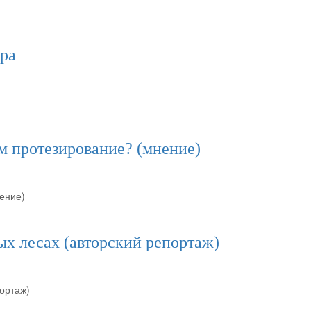
ора
м протезирование? (мнение)
ение)
ых лесах (авторский репортаж)
ортаж)