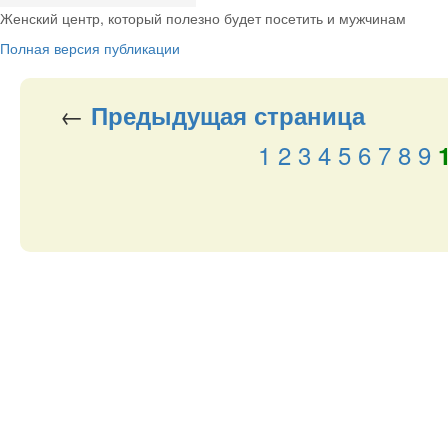
Женский центр, который полезно будет посетить и мужчинам
Полная версия публикации
←
Предыдущая
страница
1
2
3
4
5
6
7
8
9