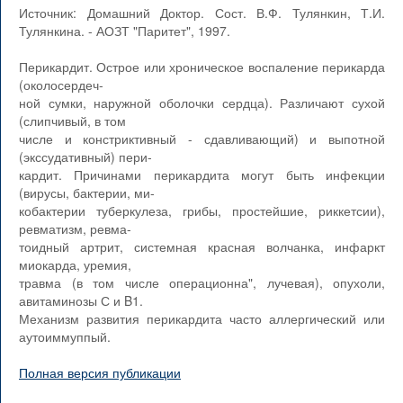
Источник: Домашний Доктор. Сост. В.Ф. Тулянкин, Т.И.
Тулянкина. - АОЗТ "Паритет", 1997.
Перикардит. Острое или хроническое воспаление перикарда
(околосердеч-
ной сумки, наружной оболочки сердца). Различают сухой
(слипчивый, в том
числе и констриктивный - сдавливающий) и выпотной
(экссудативный) пери-
кардит. Причинами перикардита могут быть инфекции
(вирусы, бактерии, ми-
кобактерии туберкулеза, грибы, простейшие, риккетсии),
ревматизм, ревма-
тоидный артрит, системная красная волчанка, инфаркт
миокарда, уремия,
травма (в том числе операционна", лучевая), опухоли,
авитаминозы С и B1.
Механизм развития перикардита часто аллергический или
аутоиммуппый.
Полная версия публикации