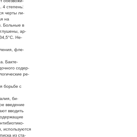
т обезвожи-
 4 степень:
ся черты ли-
ая на
. Больные в
иглушены, ар-
34,5°С. Не-
ления, фле-
а. Бакте-
дочного содер-
логические ре-
я борьбе с
алия, би-
ное введение
ают вводить
 содержащие
Антибиотико-
, используются
иска из ста-