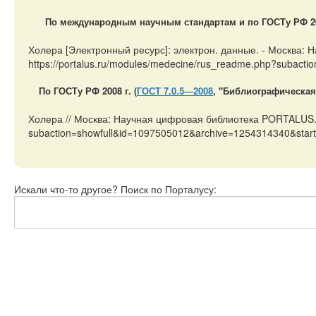
По международным научным стандартам и по ГОСТу РФ 200
Холера [Электронный ресурс]: электрон. данные. - Москва:
https://portalus.ru/modules/medecine/rus_readme.php?subact
По ГОСТу РФ 2008 г. (
ГОСТ 7.0.5—2008
, "Библиографическая
Холера // Москва: Научная цифровая библиотека PORTALUS.RU
subaction=showfull&id=1097505012&archive=1254314340&start
Искали что-то другое? Поиск по Порталусу: