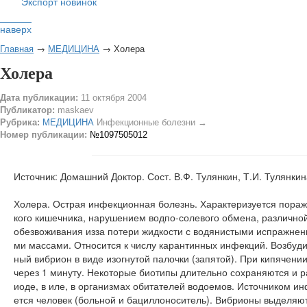
Экспорт новинок
наверх
Главная
→
МЕДИЦИНА
→ Холера
Холера
Дата публикации:
11 октября 2004
Публикатор:
maskaev
Рубрика:
МЕДИЦИНА
Инфекционные болезни →
Номер публикации:
№1097505012
Источник: Домашний Доктор. Сост. В.Ф. Тулянкин, Т.И. Тулянкин
Холера. Острая инфекционная болезнь. Характеризуется пораж
кого кишечника, нарушением водпо-солевого обмена, различно
обезвоживания изза потери жидкости с водянистыми испражнен
ми массами. Относится к числу карантинных инфекций. Возбуди
ный вибрион в виде изогнутой палочки (запятой). При кипячени
через 1 минуту. Некоторые биотипы длительно сохраняются и 
иоде, в иле, в организмах обитателей водоемов. Источником и
ется человек (больной и бациллоноситель). Вибрионы выделяю