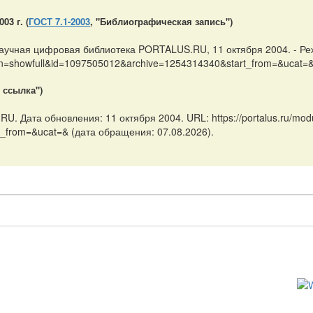
3 г. (
ГОСТ 7.1-2003
, "Библиографическая запись")
 Научная цифровая библиотека PORTALUS.RU, 11 октября 2004. - Ре
ion=showfull&id=1097505012&archive=1254314340&start_from=&ucat=& 
 ссылка")
. Дата обновления: 11 октября 2004. URL: https://portalus.ru/mo
_from=&ucat=& (дата обращения: 07.08.2026).