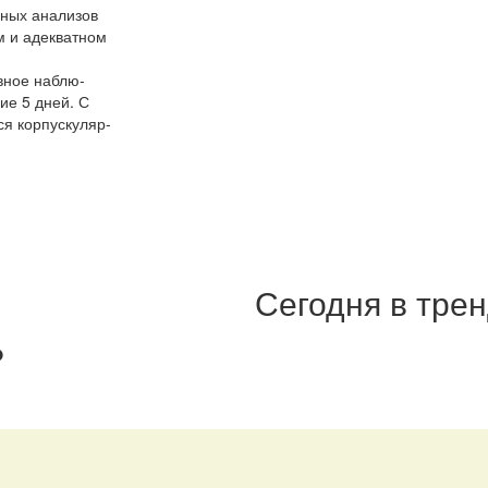
ьных анализов
м и адекватном
вное наблю-
ие 5 дней. С
я корпускуляр-
Сегодня в тре
?
: