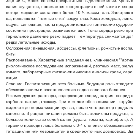
35,5-36°С, может совсем прекратиться выделение мочи. Кровь о
вания сгущается, понижается концентрация в ней калия и хлора.
потеря жидкости составляет более 10 % массы тела. Заостряют
ца, появляются "темные очки" вокруг глаз. Кожа холодная, липк
ощупь, синюшная, часты продолжительные тонические судороги
состоянии прострации, развивается шок. Тоны сердца резко пр
териальное давление резко падает. Температура снижается до 
редки летальные исходы.
Осложнения: пневмония, абсцессы, флегмоны, рожистые воспа
биты.
Распознавание. Характерные эпиданамнез, клиническая ""артин
риологическое исследование испражнений, рвотных масс, желу
жимого, лабораторные физико-химические анализы крови, серо
акции.
Лечение. Госпитализация всех больных. Ведущая роль отводитс
обезвоживанием и восстановлению водно-солевого баланса.
Рекомендуются растворы, содержащие хлорид натрия, хлорид к
карбонат натрия, глюкозу. При тяжелом обезвоживании - струй
жидкости до нормализации пульса, после чего раствор продолж
капельно. В рацион питания должны быть включены продукты,
большое количество солей калия (курага, томаты, картофель). 
терапию проводят лишь больным с 3-4 степенью обезвоживания
тетрациклин или левомицетин в среднесуточных дозировках. Вып