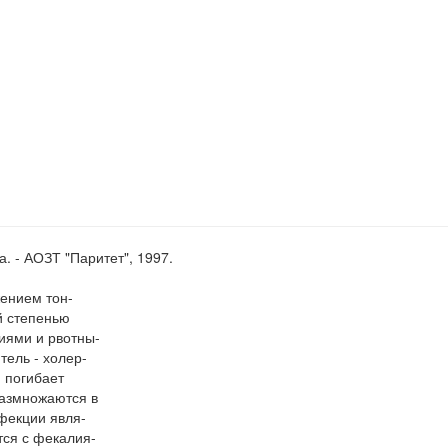
а. - АОЗТ "Паритет", 1997.
ением тон-
й степенью
иями и рвотны-
тель - холер-
и погибает
размножаются в
нфекции явля-
тся с фекалия-