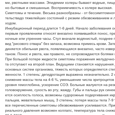
ми, рвотными массами. Эпидемии холеры бывают водные, пище
но-бытовые и смешанные. Восприимчивость к холере высокая.
Симптомы и течение. Весьма разнообразны - от бессимптомног
тельствадо тяжелейших состояний с резким обезвоживанием и 
ходом.
Инкубационный период длится 1-6 дней. Начало заболевания ос
первым проявлениям относят внезапно появившийся понос, пр
ночные или утренние часы. Стул вначале водянистый, позднее 
вид "рисового отвара" без запаха, возможна примесь крови. Зат
диняется обильная рвота, появляющаяся внезапно, часто изв
таном. Понос и рвота, как правило, не сопровождаются болями 
При большой потере жидкости симптомы поражения желудочно-
та отступают на второй план. Ведущими становятся нарушения
основных систем организма, тяжесть которых определяется сте
женности. 1 степень: дегидротация выражена незначительно. 2 
снижение массы тела на 4-6 %, уменьшение числа эритроцитов
уровня гемоглобина, ускорение СОЭ. Больные жалуются на рез
головокружение, сухость во рту, жажду. Губы и пальцы рук сине
ется осиплость голоса, возможны судорожные подергивания и
пальцев, жевательных мышц. 3 степень: потеря массы тела 7-9 
все перечисленные симптомы обезвоживания усиливаются. При
риального давления возможен коллапс, температура тела сниж