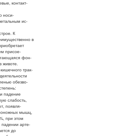
вые, контакт-
о носи-
летальным ис-
трое. К
еимущественно в
приобретает
ем присое-
ергающаяся фон-
в животе.
кишечного трак-
 деятельности
пенью обезво-
степень:
 и падение
кую слабость,
ют, появля-
кроножных мышц,
%, при этом
 падении арте-
ается до