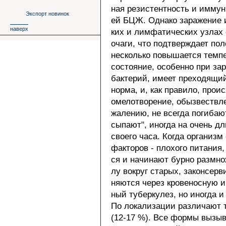
ная резистентность и иммун
Экспорт новинок
ей БЦЖ. Однако заражение и
наверх
ких и лимфатических узлах
очаги, что подтверждает по
несколько повышается темпе
состояние, особенно при з
бактерий, имеет преходящий
норма, и, как правило, прои
омелотворение, обызвествле
жалению, не всегда погибают
сыпают", иногда на очень д
своего часа. Когда организ
факторов - плохого питания,
ся и начинают бурно размно
лу вокруг старых, законсерв
няются через кровеносную и
ный туберкулез, но иногда 
По локализации различают т
(12-17 %). Все формы вызы