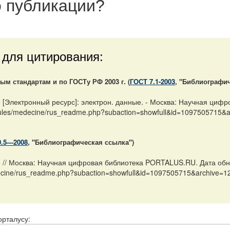
 публикации
?
 для цитирования:
м стандартам и по ГОСТу РФ 2003 г. (
ГОСТ 7.1-2003
, "Библиографич
 [Электронный ресурс]: электрон. данные. - Москва: Научная циф
modules/medecine/rus_readme.php?subaction=showfull&id=1097505715
0.5—2008
, "Библиографическая ссылка")
 // Москва: Научная цифровая библиотека PORTALUS.RU. Дата обно
edecine/rus_readme.php?subaction=showfull&id=1097505715&archive=
орталусу: