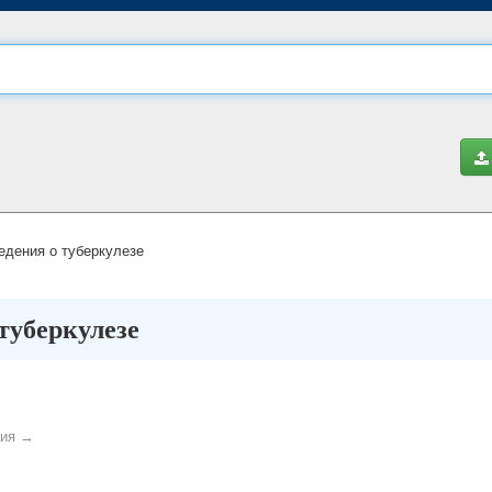
дения о туберкулезе
туберкулезе
ния →