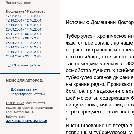
Читальном зале.
Последние 10 архивов:
17.02.2003 - 17.02.2003
12.10.2004 - 12.10.2004
Источник: Домашний Доктор. 
12.10.2004 - 15.10.2004
28.09.2004 - 11.10.2004
23.11.2004 - 06.12.2004
Туберкулез - хроническое и
08.02.2005 - 08.02.2005
28.09.2004 - 17.10.2004
жаются все органы, но чаще 
10.10.2007 - 11.10.2007
но распространенным явлени
11.10.2004 - 12.10.2004
24.06.2020 - 23.05.2023
него погибают, столько же 
тая немецким ученым в 1882 
ВСЕ архивы рубрики...
семейства лучистых грибков
туберкулез органов дыхания
МЕНЮ ДЛЯ АВТОРОВ:
ны крайне редко. Проникают
Добавить статью
бом, т.е. при вдыхании с в
Редактировать статьи
шей мокроты, содержащих ба
НОВИЧКАМ
: Хотите стать
пищу молока, мяса, яиц от 
нашим автором и публиковать
через предметы, если поль
свои материалы в
Библиотеке?
пр.
ЗАРЕГИСТРИРОВАТЬСЯ!
Инфицирование не всегда в
первичным туберкулезом: у