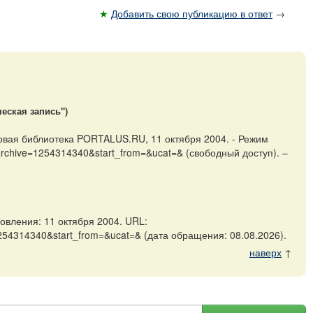
★
Добавить свою публикацию в ответ
→
еская запись")
ровая библиотека PORTALUS.RU, 11 октября 2004. - Режим
&archive=1254314340&start_from=&ucat=& (свободный доступ). –
вления: 11 октября 2004. URL:
1254314340&start_from=&ucat=& (дата обращения: 08.08.2026).
наверх
↑