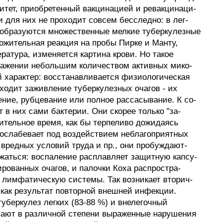
итет, приобретенный вакцинацией и ревакцинаци-
 для них не проходит совсем бесследно: в лег-
 образуются множественные мелкие туберкулезные
ложительная реакция на пробы Пирке и Манту,
ратура, изменяется картина крови. Но такое
аражении небольшим количеством активных мико-
 характер: восстанавливается физиологическая
сходит заживление туберкулезных очагов - их
ние, рубцевание или полное рассасывание. К со-
 в них сами бактерии. Они скорее только "за-
лительное время, как бы терпеливо дожидаясь
м ослабевает под воздействием неблагоприятных
 вредных условий труда и пр., они пробуждают-
жаться: воспаление расплавляет защитную капсу-
ированных очагов, и палочки Коха распростра-
 лимфатическую системы. Так возникает вторич-
и как результат повторной внешней инфекции.
уберкулез легких (83-88 %) и внелегочный
вают в различной степени выраженные нарушения