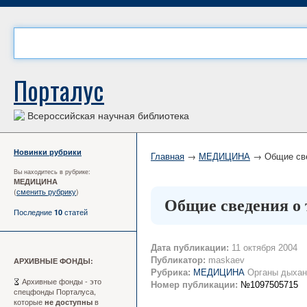
Порталус
Всероссийская научная библиотека
Новинки рубрики
Главная
→
МЕДИЦИНА
→ Общие све
Вы находитесь в рубрике:
МЕДИЦИНА
(
сменить рубрику
)
Общие сведения о 
Последние
статей
10
Дата публикации:
11 октября 2004
Публикатор:
maskaev
АРХИВНЫЕ ФОНДЫ:
Рубрика:
МЕДИЦИНА
Органы дыха
Архивные фонды - это
Номер публикации:
№1097505715
спецфонды Порталуса,
которые
в
не доступны