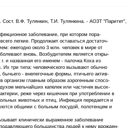
Сост. В.Ф. Тулянкин, Т.И. Тулянкина. - АОЗТ "Паритет", 
нфекционное заболевание, при котором пора-
всего легкие. Продолжает оставаться достаточ-
ем: ежегодно около 3 млн. человек в мире от
заболевают вновь. Возбудителем является откры-
г. и названная его именем - палочка Коха из
. Их три типа: человеческого вызывают обычно
, бычьего - внелегочные формы, птичьего актив-
 в организм главным образом аэрогенным спосо-
оздухом мельчайших капелек или частичек высох-
ктерии, реже через кишечник при употреблении в
больных животных и птиц. Инфекция передается и
зуются общими с больным посудой, полотенцем и
ызывает клинически выраженное заболевание
 подавляющего большинства людей к нему врожден-