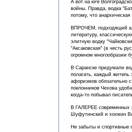
А вот на юге Волгоградск
войны. Правда, водка "Ба
потому, что анархическая
ВПРОЧЕМ, подходящий алк
литературу, классическую
элитную водку "Чайковски
"Аксаковская" (в честь р
огромном многообразии бу
В Саранске придумали вод
полагать, каждый житель 
афоризмов обязательно ст
поклонников Чехова удобн
когда-то побывал писател
В ГАЛЕРЕЕ современных з
Шуфутинский и хохмач Вл
Не забыты и спортивные ф