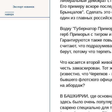
либеральный демократ ст
Его примеру вскоре посл
Экспорт новинок
Брынцалов". Сделать это
наверх
один из главных российс
Водку "Губернатор Примор
герб Приморья с тигром и
Гарантируются также повы
считают, что подразумева
берут, потому что терпет
Что касается второй живой
честь замаскирован. Тот 
(известно, что Черепков -
бывшего флотского офице
на абордаж?
В БАШКИРИИ, где основная
здесь было очень популяр
сварено специально для 