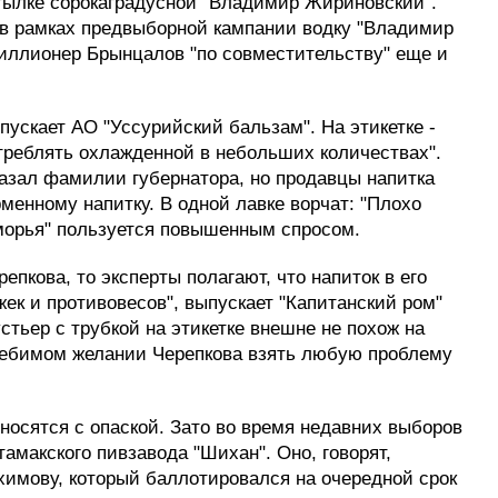
тылке сорокаградусной "Владимир Жириновский".
 в рамках предвыборной кампании водку "Владимир
миллионер Брынцалов "по совместительству" еще и
пускает АО "Уссурийский бальзам". На этикетке -
отреблять охлажденной в небольших количествах".
казал фамилии губернатора, но продавцы напитка
енному напитку. В одной лавке ворчат: "Плохо
риморья" пользуется повышенным спросом.
епкова, то эксперты полагают, что напиток в его
ек и противовесов", выпускает "Капитанский ром"
устьер с трубкой на этикетке внешне не похож на
требимом желании Черепкова взять любую проблему
носятся с опаской. Зато во время недавних выборов
амакского пивзавода "Шихан". Оно, говорят,
химову, который баллотировался на очередной срок