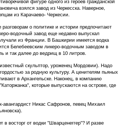
отиворечивой фигуре одного из героев гражданской
ановича взялся завод из Черкесска. Наверное,
опцам из Карачаево- Черкесии.
 разговорам о политике и истории предпочитают
икеро-водочный завод еще недавно выпускал
получали из Франции. В Башкирии имеется водка
одится Белебеевским ликеро-водочным заводом в
ь и так далее до ведрищ в 10 литров.
о известный скульптор, уроженец Мордовии). Надо
 гордостью за родную культуру. А ценителям пьяных
ливают в Архангельске. Наконец, в компанию
"Каторжанка", которые выпускаются на острове, где
ик-авангардист Никас Сафронов, певец Михаил
яновска).
 в восторг от водки "Шварценеггер"? И разве