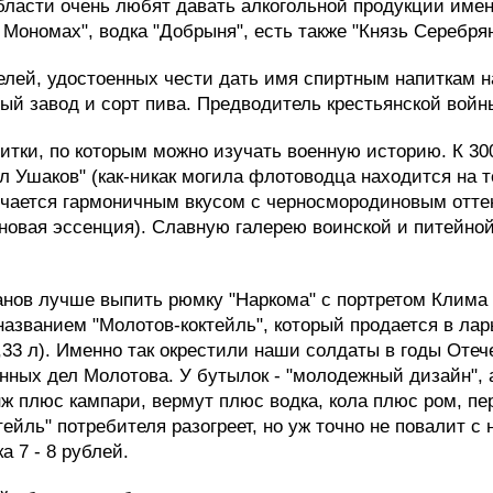
бласти очень любят давать алкогольной продукции имен
Мономах", водка "Добрыня", есть также "Князь Серебря
лей, удостоенных чести дать имя спиртным напиткам на 
ый завод и сорт пива. Предводитель крестьянской войны 
итки, по которым можно изучать военную историю. К 30
 Ушаков" (как-никак могила флотоводца находится на т
ичается гармоничным вкусом с черносмородиновым оттен
новая эссенция). Славную галерею воинской и питейной
ранов лучше выпить рюмку "Наркома" с портретом Клима
названием "Молотов-коктейль", который продается в лар
,33 л). Именно так окрестили наши солдаты в годы Оте
нных дел Молотова. У бутылок - "молодежный дизайн", 
ж плюс кампари, вермут плюс водка, кола плюс ром, пе
ейль" потребителя разогреет, но уж точно не повалит с н
а 7 - 8 рублей.