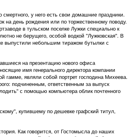
 смертного, у него есть свои домашние праздники.
ок на день рождения или по торжественному поводу.
ртзаводе в тульском поселке Лужки специально к
лютно не берущего, особой водкой "Лужковская". В
оже выпустили небольшим тиражом бутылки с
хавшиеся на презентацию нового офиса
 носящие имя генерального директора компании
ой гамме, являли собой портрет господина Михеева.
рого: подчиненным, ответственным за выпуск
олодить" с помощью компьютера облик почтенного
сскому", купившему по дешевке графский титул,
тория. Как говорится, от Гостомысла до наших