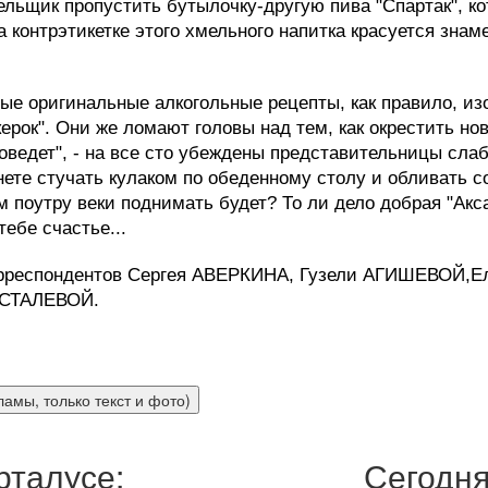
льщик пропустить бутылочку-другую пива "Спартак", ко
 контрэтикетке этого хмельного напитка красуется знам
мые оригинальные алкогольные рецепты, как правило, и
ерок". Они же ломают головы над тем, как окрестить нов
поведет", - на все сто убеждены представительницы слаб
нете стучать кулаком по обеденному столу и обливать с
м поутру веки поднимать будет? То ли дело добрая "Аксак
тебе счастье...
орреспондентов Сергея АВЕРКИНА, Гузели АГИШЕВОЙ
УСТАЛЕВОЙ.
рталусе:
Сегодня