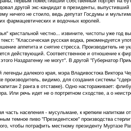
раны, первым поместивший собственный портрет на бу
едовал другой экс-кандидат в президенты, выпустивший
 ему ничего не стоило, ведь депутат Госдумы и мульти
ких фармацевтических и водочных королей.
ья" кристальной честно... извините, чистоты уже год вы
 текст: "Классическая русская водка, рекомендуется уп
шение аппетита и снятие стресса. Производитель не у
ется действующий. Соответственное и отношение к фирм
ь этого Наздратенку не могут". В другой "Губернатор П
 легенды далекого края, мэра Владивостока Виктора Чер
же производитель, видимо, для создания системы "сдерж
 капитан 2 ранга в отставке). Одно настораживает: флиб
ра. Или речь идет не о портретном сходстве, а о неис
 часть населения - мусульмане, к крепким напиткам от
ным темное пиво "Президентское" производства стерлит
того, чтобы потрафить местному президенту Муртазе Ра