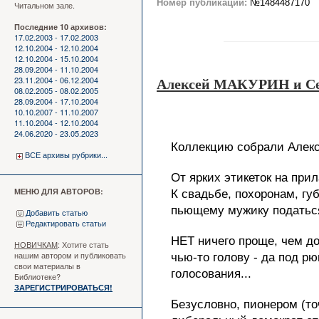
Номер публикации:
№1484487170
Читальном зале.
Последние 10 архивов:
17.02.2003 - 17.02.2003
12.10.2004 - 12.10.2004
12.10.2004 - 15.10.2004
28.09.2004 - 11.10.2004
23.11.2004 - 06.12.2004
Алексей МАКУРИН и 
08.02.2005 - 08.02.2005
28.09.2004 - 17.10.2004
10.10.2007 - 11.10.2007
11.10.2004 - 12.10.2004
24.06.2020 - 23.05.2023
Коллекцию собрали Але
ВСЕ архивы рубрики...
От ярких этикеток на прил
МЕНЮ ДЛЯ АВТОРОВ:
К свадьбе, похоронам, г
пьющему мужику податьс
Добавить статью
Редактировать статьи
НЕТ ничего проще, чем д
НОВИЧКАМ
: Хотите стать
нашим автором и публиковать
чью-то голову - да под 
свои материалы в
голосования...
Библиотеке?
ЗАРЕГИСТРИРОВАТЬСЯ!
Безусловно, пионером (то