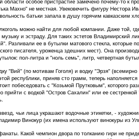
ой области особое пристрастие замечено почему-то к пр
тька Махно" не местная. Увековечить фигуру Нестора Ив
 вольность батьки запала в душу горячим кавказским хл
оголь можно найти для любой компании. Даже той, где
 музыку и эстраду. Для таких эстетов Владимирский л
й". Разливали ее в бутылки матового стекла, которые 
усского писателя, уроженца здешних мест). Она произв
тылок: пол-литра и "ноль семь", литр, четвертная бутыл
ку "Вий" (по мотивам Гоголя) и водку "Эрзя" (всемирн
этой республики, приняв сто грамм, теперь наполняется
оит побеседовать с "Козьмой Прутковым", которого раз
о прийти с водкой "Остров Сахалин" или ее сестренкой 
ь.
везд, чьи лица украшают водочные этикетки, - художн
адимир Винокур (их имена используют винокуры из Уль
анаты. Какой чемпион двора по толканию гири не придет