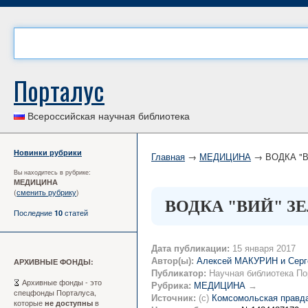
Порталус
Всероссийская научная библиотека
Новинки рубрики
Главная
→
МЕДИЦИНА
→ ВОДКА "В
Вы находитесь в рубрике:
МЕДИЦИНА
(
сменить рубрику
)
ВОДКА "ВИЙ" З
Последние
статей
10
Дата публикации:
15 января 2017
Автор(ы):
Алексей МАКУРИН и Се
АРХИВНЫЕ ФОНДЫ:
Публикатор:
Научная библиотека По
Архивные фонды - это
Рубрика:
МЕДИЦИНА
→
спецфонды Порталуса,
Источник:
(c)
Комсомольская правда
которые
в
не доступны