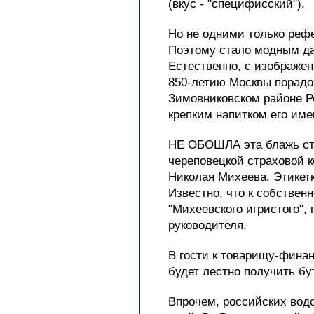
(вкус - "специфисский").
Но не одними только рефе
Поэтому стало модным дар
Естественно, с изображен
850-летию Москвы порадов
Зимовниковском районе Р
крепким напитком его име
НЕ ОБОШЛА эта блажь сто
череповецкой страховой к
Николая Михеева. Этикетк
Известно, что к собствен
"Михеевского игристого"
руководителя.
В гости к товарищу-финан
будет лестно получить бу
Впрочем, российских водо