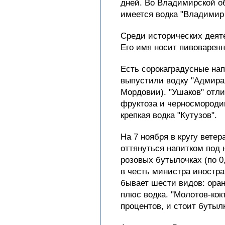
дней. Во Владимирской о
имеется водка "Владимир 
Среди исторических деяте
Его имя носит пивоваренн
Есть сорокаградусные нап
выпустили водку "Адмирал
Мордовии). "Ушаков" отл
фруктоза и черносмороди
крепкая водка "Кутузов".
На 7 ноября в кругу вете
оттянуться напитком под 
розовых бутылочках (по 0
в честь министра иностра
бывает шести видов: оран
плюс водка. "Молотов-кокт
процентов, и стоит бутылк