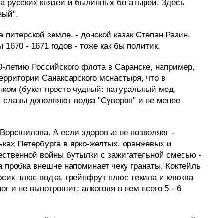
а русских князей и былинных богатырей. Здесь
ный".
питерской земле, - донской казак Степан Разин.
1670 - 1671 годов - тоже как бы политик.
0-летию Российского флота в Саранске, например,
ерритории Санаксарского монастыря, что в
ком (букет просто чудный: натуральный мед,
 славы дополняют водка "Суворов" и не менее
 Ворошилова. А если здоровье не позволяет -
ьках Петербурга в ярко-желтых, оранжевых и
чественной войны бутылки с зажигательной смесью -
а пробка внешне напоминает чеку гранаты. Коктейль
рсик плюс водка, грейпфрут плюс текила и клюква
ог и не выпотрошит: алкоголя в нем всего 5 - 6