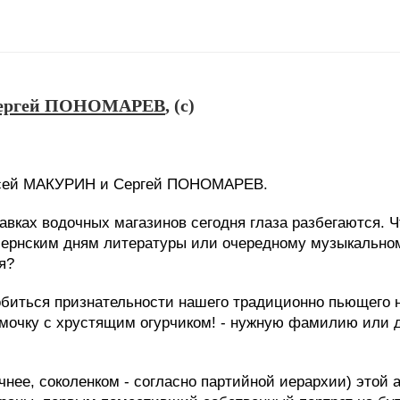
Сергей ПОНОМАРЕВ
, (c)
ксей МАКУРИН и Сергей ПОНОМАРЕВ.
авках водочных магазинов сегодня глаза разбегаются. Чт
убернским дням литературы или очередному музыкальном
я?
обиться признательности нашего традиционно пьющего 
рюмочку с хрустящим огурчиком! - нужную фамилию или 
чнее, соколенком - согласно партийной иерархии) этой 