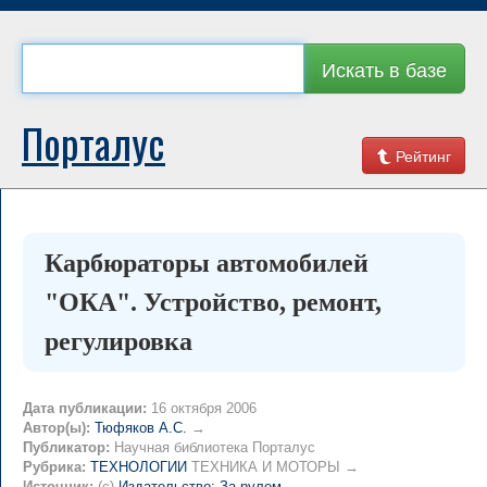
Искать в базе
Порталус
Рейтинг
Карбюраторы автомобилей
"ОКА". Устройство, ремонт,
регулировка
Дата публикации:
16 октября 2006
Автор(ы):
Тюфяков А.С.
→
Публикатор:
Научная библиотека Порталус
Рубрика:
ТЕХНОЛОГИИ
ТЕХНИКА И МОТОРЫ →
Источник:
(c)
Издательство: За рулем
→