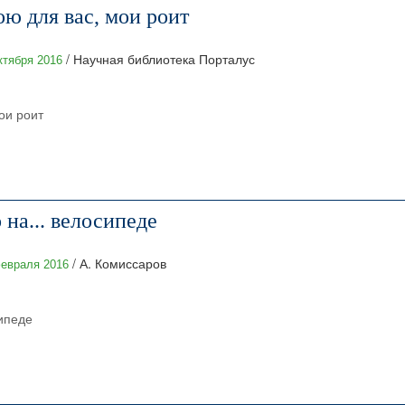
 для вас, мои роит
/ Научная библиотека Порталус
ктября 2016
ои роит
 на... велосипеде
/ А. Комиссаров
евраля 2016
сипеде