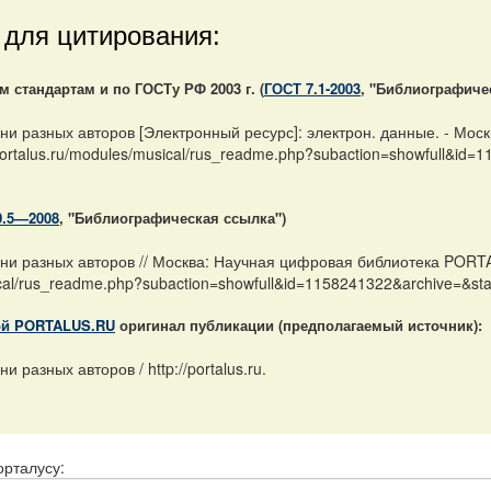
 для цитирования:
стандартам и по ГОСТу РФ 2003 г. (
ГОСТ 7.1-2003
, "Библиографиче
ни разных авторов [Электронный ресурс]: электрон. данные. - Мо
/portalus.ru/modules/musical/rus_readme.php?subaction=showfull&id
0.5—2008
, "Библиографическая ссылка")
ни разных авторов // Москва: Научная цифровая библиотека PORTA
sical/rus_readme.php?subaction=showfull&id=1158241322&archive=&st
ой PORTALUS.RU
оригинал публикации (предполагаемый источник):
 разных авторов / http://portalus.ru.
орталусу: