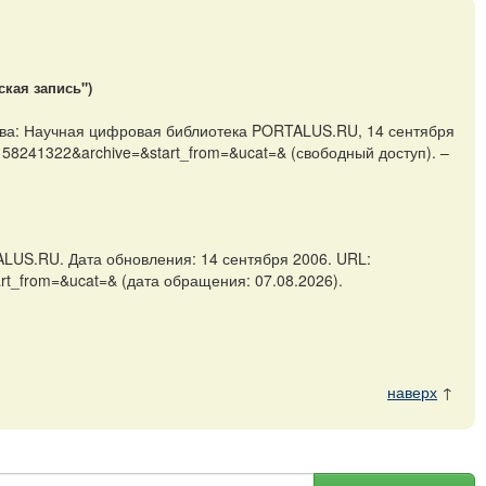
ская запись")
сква: Научная цифровая библиотека PORTALUS.RU, 14 сентября
=1158241322&archive=&start_from=&ucat=& (свободный доступ). –
LUS.RU. Дата обновления: 14 сентября 2006. URL:
art_from=&ucat=& (дата обращения: 07.08.2026).
наверх
↑