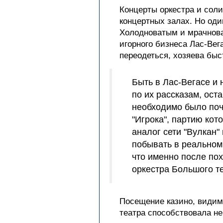
Концерты оркестра и сол
концертных залах. Но оди
Холодноватым и мрачнова
игорного бизнеса Лас-Ве
переодеться, хозяева быс
Быть в Лас-Вегасе и 
по их рассказам, ост
необходимо было поч
"Игрока", партию кот
аналог сети "Вулкан" 
побывать в реальном 
что именно после по
оркестра Большого те
Посещение казино, видимо
театра способствовала не