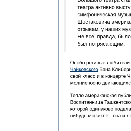
Большого театра стал
театра активно выст
симфоническая музы
Шостаковича америка
отзывам, у наших му
Не все, правда, был
был потрясающим.
Особо ретивые любители в
Чайковского
Вана Клиберн
свой класс и в концерте Ч
молниеносно двигающихся 
Тепло американская публ
Воспитанница Ташкентской
которой одинаково подвла
нибудь мюзикле - она и л