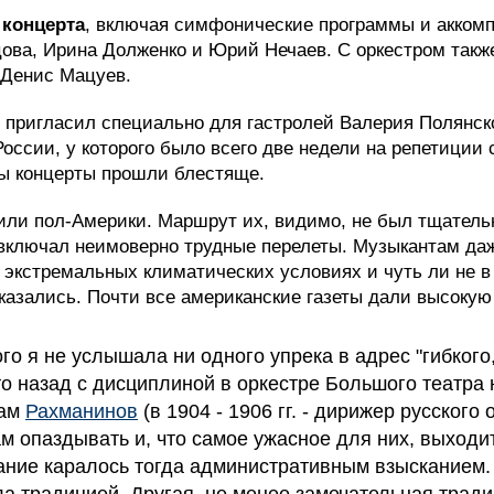
 концерта
, включая симфонические программы и аккомп
ова, Ирина Долженко и Юрий Нечаев. С оркестром также
 Денис Мацуев.
 пригласил специально для гастролей Валерия Полянск
ссии, у которого было всего две недели на репетиции 
бы концерты прошли блестяще.
ли пол-Америки. Маршрут их, видимо, не был тщательн
о включал неимоверно трудные перелеты. Музыкантам да
 экстремальных климатических условиях и чуть ли не в
сказались. Почти все американские газеты дали высоку
о я не услышала ни одного упрека в адрес "гибкого
то назад с дисциплиной в оркестре Большого театра
сам
Рахманинов
(в 1904 - 1906 гг. - дирижер русского
м опаздывать и, что самое ужасное для них, выходи
ие каралось тогда административным взысканием. 