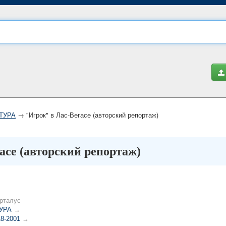
ТУРА
→ "Игрок" в Лас-Вегасе (авторский репортаж)
асе (авторский репортаж)
рталус
УРА
→
18-2001
→