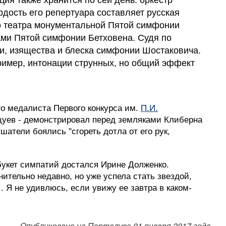
ия также хранится по сей день: оркестр
дость его репертуара составляет русская
 театра монументальной Пятой симфонии
ми Пятой симфонии Бетховена. Судя по
и, изящества и блеска симфонии Шостаковича.
пример, интонации струнных, но общий эффект
го медалиста Первого конкурса им.
П.И.
цуев - демонстрировал перед земляками Клиберна
ушатели боялись "сгореть дотла от его рук,
букет симпатий достался Ирине Долженко.
ительно недавно, но уже успела стать звездой,
. Я не удивлюсь, если увижу ее завтра в каком-
Опубликовано на Порталусе 01 января 2017 года