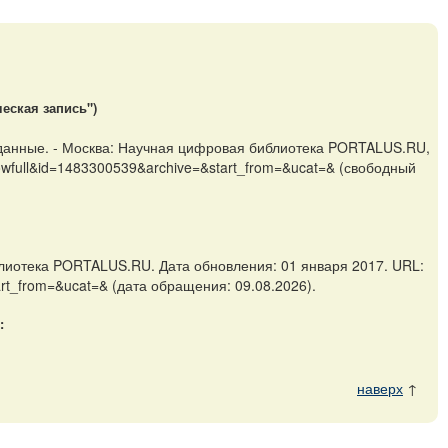
еская запись")
 данные. - Москва: Научная цифровая библиотека PORTALUS.RU,
showfull&id=1483300539&archive=&start_from=&ucat=& (свободный
блиотека PORTALUS.RU. Дата обновления: 01 января 2017. URL:
art_from=&ucat=& (дата обращения: 09.08.2026).
:
наверх
↑