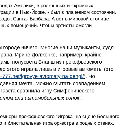
ородах Америки, в роскошных и скромных
играции в Нью-Йорке, - был в плачевном состоянии.
док Санта- Барбара. А вот в мировой столице
обных помещений. Чтобы артисты смогли
ом городе ничего. Многие наши музыканты, судя
норара. Ирине Долженко, например, крайне
 дамы полусвета Бланш из прокофьевского
 до этого играла лишь в игровые автоматы (это
o-777.net/igrovye-avtomaty-na-dengi/
). Но
ё давняя мечта. Можно считать совпадением,
 газета сравнила игру Симфонического
ютом или автомобильных гонок
".
емьеры прокофьевского "Игрока" на сцене Большого
о и блистательная игра оркестра в родных стенах.