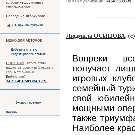
Номер публикации:
№1483300539
которые
в
не доступны
Читальном зале.
Последние 10 архивов:
ВСЕ архивы рубрики...
Людмила ОСИПОВА
, (c)
МЕНЮ ДЛЯ АВТОРОВ:
Добавить статью
Редактировать статьи
Вопреки вс
НОВИЧКАМ
: Хотите стать
получает лиш
нашим автором и публиковать
свои материалы в
игровых клуб
Библиотеке?
ЗАРЕГИСТРИРОВАТЬСЯ!
семейный тури
свой юбилейн
Экспорт новинок
мощными оперн
наверх
также триумфа
Наиболее крас