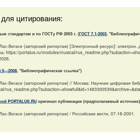
 для цитирования:
м стандартам и по ГОСТу РФ 2003 г. (
ГОСТ 7.1-2003
, "Библиографич
ас-Вегасе (авторский репортаж) [Электронный ресурс]: электрон.
а: https://portalus.ru/modules/musical/rus_readme.php?subaction=
2026.
0.5—2008
, "Библиографическая ссылка")
ас-Вегасе (авторский репортаж) // Москва: Научная цифровая би
sical/rus_readme.php?subaction=showfull&id=1483300539&archive=&st
ной PORTALUS.RU
оригинал публикации (предполагаемый источник)
с-Вегасе (авторский репортаж) / Российские вести, 07-18-2001.