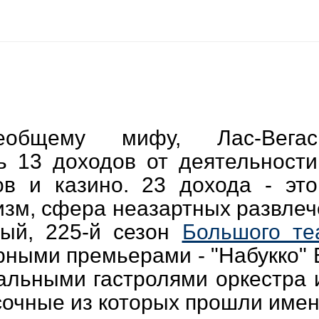
еобщему мифу, Лас-Вегас
ь 13 доходов от деятельности
ов и казино. 23 дохода - это
зм, сфера неазартных развлече
ый, 225-й сезон
Большого те
ыми премьерами - "Набукко" В
льными гастролями оркестра и
очные из которых прошли именно