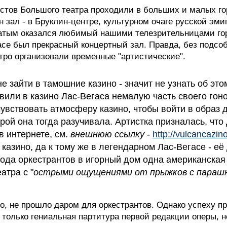
истов Большого театра проходили в больших и малых г
н зал - в Бруклин-центре, культурном очаге русской эм
тым оказался любимый нашими телезрительницами горо
гасе был прекрасный концертный зал. Правда, без подс
тро организовали временные "артистические".
не зайти в тамошние казино - значит не узнать об эт
авили в казино Лас-Вегаса немалую часть своего го
увствовать атмосферу казино, чтобы войти в образ
орой она тогда разучивала. Артистка призналась, что
в интернете, см.
внешнюю ссылку
-
http://vulcancazin
казино, да к тому же в легендарном Лас-Вегасе - е
хода оркестрантов в игорный дом одна американская
атра с "
острыми ощущениями от прыжков с параш
, не прошло даром для оркестрантов. Однако успеху пр
 только гениальная партитура первой редакции оперы, н