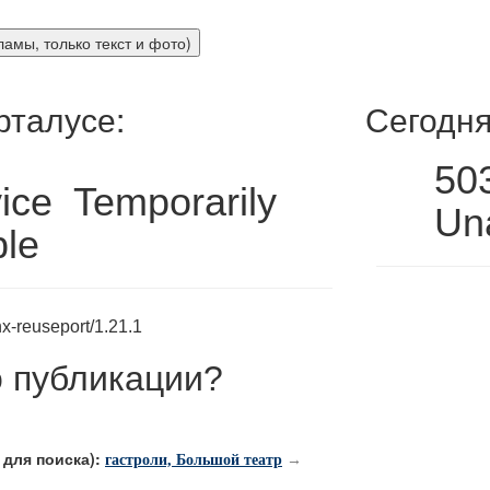
рталусе:
Сегодня
50
ice Temporarily
Una
ble
x-reuseport/1.21.1
 публикации
?
для поиска):
гастроли, Большой театр
→