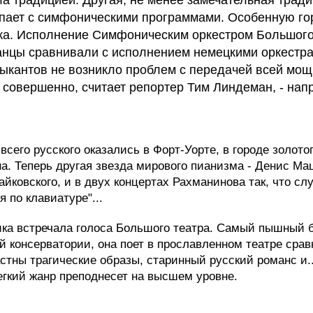
а традицией. Другая, не менее замечательная традиц
упает с симфоническими программами. Особенную гор
ка. Исполнение Симфоническим оркестром Большого
нцы сравнивали с исполнением немецкими оркестра
зыкантов не возникло проблем с передачей всей мощ
о совершенно, считает репортер Тим Линдеман, - на
сего русского оказались в Форт-Уорте, в городе золото
а. Теперь другая звезда мирового пианизма - Денис Ма
айковского, и в двух концертах Рахманинова так, что сл
по клавиатуре"...
ика встречала голоса Большого театра. Самый пышный 
 консерватории, она поет в прославленном театре сравн
стны трагические образы, старинный русский романс и..
егкий жанр преподнесет на высшем уровне.