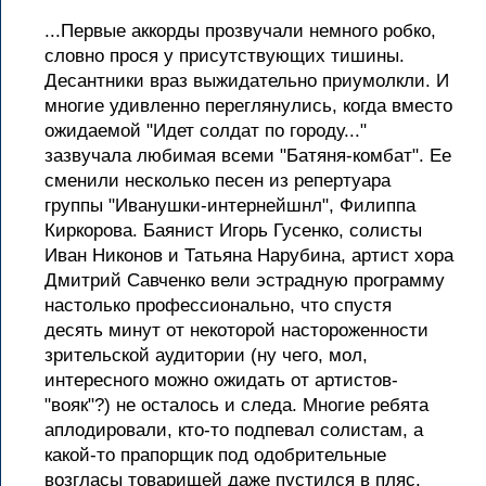
...Первые аккорды прозвучали немного робко,
словно прося у присутствующих тишины.
Десантники враз выжидательно приумолкли. И
многие удивленно переглянулись, когда вместо
ожидаемой "Идет солдат по городу..."
зазвучала любимая всеми "Батяня-комбат". Ее
сменили несколько песен из репертуара
группы "Иванушки-интернейшнл", Филиппа
Киркорова. Баянист Игорь Гусенко, солисты
Иван Никонов и Татьяна Нарубина, артист хора
Дмитрий Савченко вели эстрадную программу
настолько профессионально, что спустя
десять минут от некоторой настороженности
зрительской аудитории (ну чего, мол,
интересного можно ожидать от артистов-
"вояк"?) не осталось и следа. Многие ребята
аплодировали, кто-то подпевал солистам, а
какой-то прапорщик под одобрительные
возгласы товарищей даже пустился в пляс.