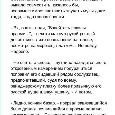
выпало совместить, казалось бы,
несовместимое: заставить звучать музы даже
тогда, когда говорят пушки.
- Эх, опять, поди, "Взвейтесь соколы
орлами...", - нехотя махнул рукой рослый
десантник с лихо повязанным на голове,
несмотря на морозец, платком. - Не пойду.
Надоело.
- Не опять, а снова, - шутливо-назидательно, с
откровенным намерением подурачиться
поправил его сидевший рядом сослуживец,
предпочитавший, судя по всему,
рейнджерскому платку более привычную его
русской душе шапку- ушанку. - И потом...
- Ладно, кончай базар, - прервал завязавшийся
было диалог появившийся в проеме палатки
замкомвзвода. - Сказано человеческим языком