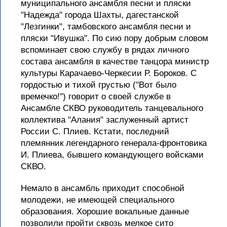
муниципального ансамбля песни и пляски
"Надежда" города Шахты, дагестанской
"Лезгинки", тамбовского ансамбля песни и
пляски "Ивушка". По сию пору добрым словом
вспоминает свою службу в рядах личного
состава ансамбля в качестве танцора министр
культуры Карачаево-Черкесии Р. Бороков. С
гордостью и тихой грустью ("Вот было
времечко!") говорит о своей службе в
Ансамбле СКВО руководитель танцевального
коллектива "Алания" заслуженный артист
России С. Плиев. Кстати, последний
племянник легендарного генерала-фронтовика
И. Плиева, бывшего командующего войсками
СКВО.
Немало в ансамбль приходит способной
молодежи, не имеющей специального
образования. Хорошие вокальные данные
позволили пройти сквозь мелкое сито