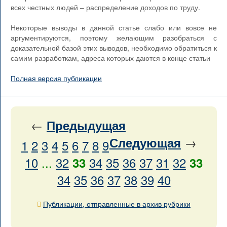
всех честных людей – распределение доходов по труду.
Некоторые выводы в данной статье слабо или вовсе не
аргументируются, поэтому желающим разобраться с
доказательной базой этих выводов, необходимо обратиться к
самим разработкам, адреса которых даются в конце статьи
Полная версия публикации
←
Предыдущая
→
Следующая
1
2
3
4
5
6
7
8
9
10
...
32
34
35
36
37
31
32
33
33
34
35
36
37
38
39
40
Публикации, отправленные в архив рубрики