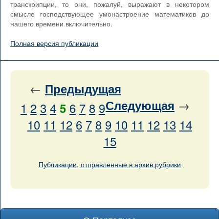
транскрипции, то они, пожалуй, выражают в некотором
смысле господствующее умонастроение математиков до
нашего времени включительно.
Полная версия публикации
←
Предыдущая
→
Следующая
1
2
3
4
6
7
8
9
5
10
11
12
6
7
8
9
10
11
12
13
14
15
Публикации, отправленные в архив рубрики