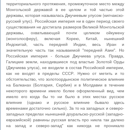
территориального протяжения, промежуточное место между
Монгольской державой в ее целом и той частью этой
державы, которая называлась Джучиевым улусом (кипчакско-
русский улус). Российская империя ни в один период своего
существования не достигала размеров Великой Монгольской
державы, охватывающей почти целиком ойкумену
(монголосферу), включая Корею, Китай, нынешний
Индокитай, часть передней Индии, весь Иран и
значительную часть так называемой "передней Азии". Но
Российская империя - больше Джучиева улуса. Правда,
Галицкие земли, находившиеся под властью Золотой Орды
(Джучиева улуса), не входили в состав Российской империи,
как не входят в пределы СССР. Нужно от метить и то
обстоятельство, что золотоордынское политическое влияние
на Балканах (Болгария, Сербия) и в Молдавии в течение
некоторого времени имело более оформленный вид, чем
имело его когда бы то ни было в этих местах русское
влияние (однако и русское влияние бывало здесь
временами достаточно сильно). За то на западных и северо-
западных пределах нынешней доуральско-русской (западно-
евразийской) равнины русская власть про никла так далеко
на запад и северо-запад" как никогда не проникало