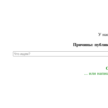
У на
Причины: публик
... или нап