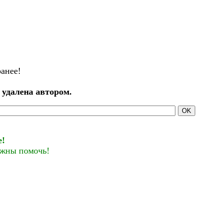
ранее!
 удалена автором.
OK
е!
лжны помочь!