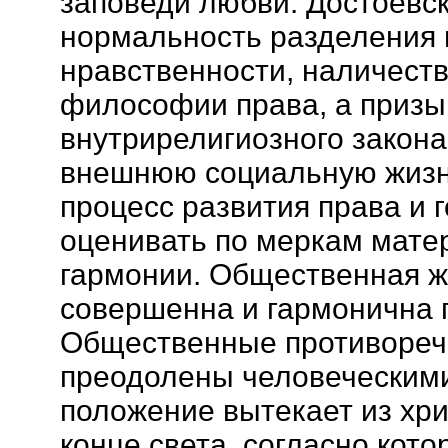
заповеди любви. Достоевс
нормальность разделения 
нравственности, наличест
философии права, а приз
внутрирелигиозного закон
внешнюю социальную жизнь.
процесс развития права и 
оценивать по меркам мате
гармонии. Общественная ж
совершенна и гармонична 
Общественные противоречи
преодолены человеческими
положение вытекает из хри
конце света, согласно кот