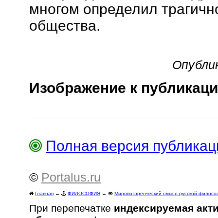
многом определил трагично
общества.
Опублик
Изображение к публикаци
Полная версия публика
©
Portalus.ru
Главная
→
ФИЛОСОФИЯ
→
Мировоззренческий смысл русской филосо
При перепечатке
индексируемая акт