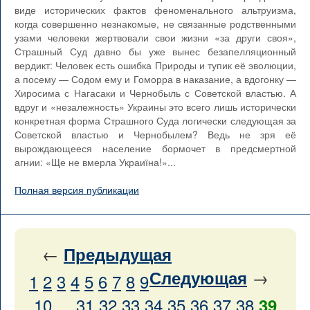
виде исторических фактов феноменального альтруизма,
когда совершенно незнакомые, не связанные родственными
узами человеки жертвовали свои жизни «за други своя»,
Страшный Суд давно бы уже вынес безапелляционный
вердикт: Человек есть ошибка Природы и тупик её эволюции,
а посему — Содом ему и Гоморра в наказание, а вдогонку —
Хиросима с Нагасаки и Чернобыль с Советской властью. А
вдруг и «незалежность» Украины это всего лишь исторически
конкретная форма Страшного Суда логически следующая за
Советской властью и Чернобылем? Ведь не зря её
вырождающееся население бормочет в предсмертной
агнии: «Ще не вмерла Украиїна!»...
Полная версия публикации
←
Предыдущая
→
Следующая
1
2
3
4
5
6
7
8
9
10
...
31
32
33
34
35
36
37
38
39