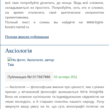
всё таки попробуйте дочитать, до конца. Ведь всё сложное,
складываеться из простого. Попробуйте, хоть это и сложно,
на время отключить своё критическое непринятие
примитивизма.
Полный текст и схемы вы найдёте на www.logos-
kovani.narod.ru
Полная версия публикации
Аксіологія
Публикация №1317667886
03 октября 2011
— Аксіологія — філософське вчення про цінності, яке з різних
причин у вітчизняній філософії залишається terra incognita.
Воно не освоєне суспільною та індивідуальною свідомістю не
лише молодого, а й старших поколінь нашого народу. Хочу
звернути вашу увагу на те, що суть монографії полягає не