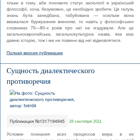
тільки в тому, аби поновити статус аксіології в українській
філософії, хоча, безумовно, це необхідно зробити. Ця галузь
знань була занедбана, табуйована — оскільки вона
вважалася буржуазним вченням, то навіть у філософських
словниках 70—80-х років про неї не згадували. Але це
загальноєвропейська, загальнокультурна назва, яка має
давню історію, тож і ми не повинні від неї відмовлятися.
Полная версия публикации
Сущность диалектического
противоречия
Публикация №1317194945
28 сентября 2011
Условие познания всех процессов мира в их