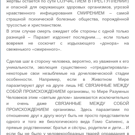
жертвы остаётся по сути СОУЧАСТИЕМ В ПРЕСТУПЛЕНИИ!)
и опасной для окружающих здоровых организмов, угрозой
нравственного инфицирования СМИРЕНИЕМ – самой
страшной психической болезнью общества, порождённой
трусостью и христианством.
В этом случае смерть ожидает обе стороны с одной только
разницей – Паразит издохнет последним…, если только
вовремя не соскочит с издыхающего «донора» на
свеженького «смиренного».
Сделав шаг в сторону человека, вероятно, из уважения к его
уникальности, эволюция существенно «отредактировала»
некоторые свои незыблемые на дочеловеческоой стадии
особенности. Например, если в Животном Мире
паразитируют друг на друге лишь НЕ СВЯЗАННЫЕ МЕЖДУ
СОБОЙ ПРОИСХОЖДЕНИЕМ организмы, то Мире Разумных
Человеков этим «святым делом» занимаются исключительно
и очень даже СВЯЗАННЫЕ МЕЖДУ СОБОЙ
ПРОИСХОЖДЕНИЕМ организмы. Здесь паразитами по
отношению друг к другу могут быть не просто представители
одного и того же биологического вида Гомо Сапиенс, а
прямые родственники: братья и сёстры, родители и дети... И
если бы не было у человекообразных тварей оправдания в