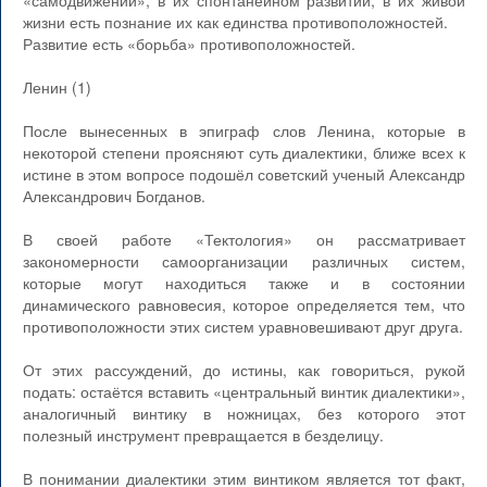
«самодвижении», в их спонтанейном развитии, в их живой
жизни есть познание их как единства противоположностей.
Развитие есть «борьба» противоположностей.
Ленин (1)
После вынесенных в эпиграф слов Ленина, которые в
некоторой степени проясняют суть диалектики, ближе всех к
истине в этом вопросе подошёл советский ученый Александр
Александрович Богданов.
В своей работе «Тектология» он рассматривает
закономерности самоорганизации различных систем,
которые могут находиться также и в состоянии
динамического равновесия, которое определяется тем, что
противоположности этих систем уравновешивают друг друга.
От этих рассуждений, до истины, как говориться, рукой
подать: остаётся вставить «центральный винтик диалектики»,
аналогичный винтику в ножницах, без которого этот
полезный инструмент превращается в безделицу.
В понимании диалектики этим винтиком является тот факт,