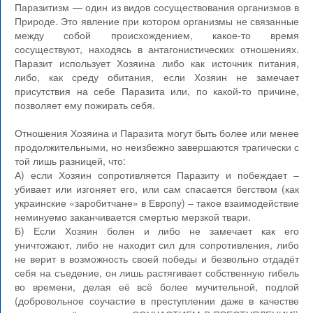
Паразитизм — один из видов сосуществования организмов в
Природе. Это явление при котором организмы не связанные
между собой происхождением, какое-то время
сосуществуют, находясь в антагонистических отношениях.
Паразит использует Хозяина либо как источник питания,
либо, как среду обитания, если Хозяин не замечает
присутствия на себе Паразита или, по какой-то причине,
позволяет ему пожирать себя.
Отношения Хозяина и Паразита могут быть более или менее
продолжительными, но неизбежно завершаются трагически с
той лишь разницей, что:
А) если Хозяин сопротивляется Паразиту и побеждает –
убивает или изгоняет его, или сам спасается бегством (как
украинские «заробитчане» в Европу) – такое взаимодействие
неминуемо заканчивается смертью мерзкой твари.
Б) Если Хозяин болен и либо не замечает как его
уничтожают, либо не находит сил для сопротивления, либо
не верит в возможность своей победы и безвольно отдадёт
себя на съедение, он лишь растягивает собственную гибель
во времени, делая её всё более мучительной, подлой
(добровольное соучастие в преступлении даже в качестве