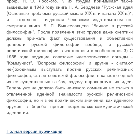
проф. Н. О. Лосского. К их трудам при-мыкает также
вышедшая в 1946 году книга Н. А. Бердяева "Рус-ская идея
(Основные проблемы русской мысли XIX в. и начала XX в.)",
и - отдельно - изданная Чеховским издательством по-
смертная книга Б. П. Вышеславцева "Вечное в русской
филосо-фии". После появления этих трудов даже скептики
должны при-жать факт существования и объективной
ценности русской фило-софии вообще, и русской
религиозной философии в частности и в эсобенности. 3) С
1955 года ведущие советские идеологические орга-ды -
"Коммунист", "Вопросы философии" и другие - считают
не-)бходимым выступать против русских религиозных
философов, ста-эя советской философии, в качестве одной
из ее существенных за-^ач, задачу опровергнуть их идеи.
Теперь уже не должно быть ни-какого сомнения не только в
отвлеченной идейной значимости рус-жой религиозной
философии, но и в ее практическом значении, как идейного
оружия в борьбе против марксистско-коммунистической
идеологии.
Полная версия публикации