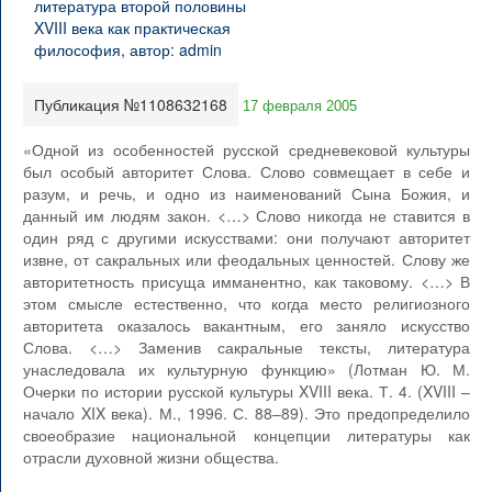
Публикация №1108632168
17 февраля 2005
«Одной из особенностей русской средневековой культуры
был особый авторитет Слова. Слово совмещает в себе и
разум, и речь, и одно из наименований Сына Божия, и
данный им людям закон. <…> Слово никогда не ставится в
один ряд с другими искусствами: они получают авторитет
извне, от сакральных или феодальных ценностей. Слову же
авторитетность присуща имманентно, как таковому. <…> В
этом смысле естественно, что когда место религиозного
авторитета оказалось вакантным, его заняло искусство
Слова. <…> Заменив сакральные тексты, литература
унаследовала их культурную функцию» (Лотман Ю. М.
Очерки по истории русской культуры XVIII века. Т. 4. (XVIII –
начало XIX века). М., 1996. С. 88–89). Это предопределило
своеобразие национальной концепции литературы как
отрасли духовной жизни общества.