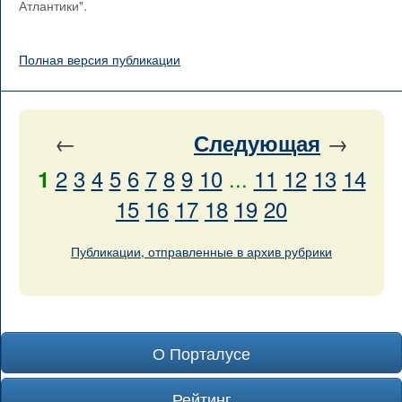
Атлантики".
Полная версия публикации
←
→
Следующая
2
3
4
5
6
7
8
9
10
...
11
12
13
14
1
15
16
17
18
19
20
Публикации, отправленные в архив рубрики
О Порталусе
Рейтинг