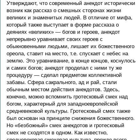
Утверждают, что современный анекдот исторически
возник как рассказ о смешных сторонах жизни
великих и знаменитых людей. В отличие от мифа,
который также выступает в форме рассказа о
деяниях «великих» — богов и героев, анекдот
непрерывно уравнивает своих героев с
обыкновенными людьми, лишает их божественного
ореола, ставит на место, т.е. спускает с небес на
землю. Это уравнивание, в конце концов, коснулось
и самих богов; анекдот проделал с ними ту же
процедуру — сделал предметом коллективной
забавы. Сфера сакрального, ад и рай, стали
обычным местом действия анекдотов. Здесь,
конечно, можно вспомнить гротесковый смех над
богом, характерный для западноевропейской
средневековой культуры. Гротесковый смех также
был основан на принципе снижения божественного.
Но «безбожный» смех анекдотов и гротесковый
смех не сходятся в одном. Как известно,
средневековая смеховая культура, прежде всего,