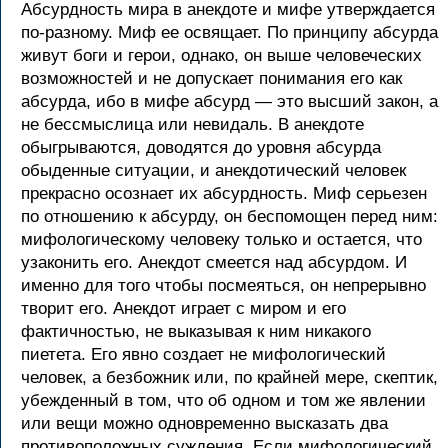
Абсурдность мира в анекдоте и мифе утверждается
по-разному. Миф ее освящает. По принципу абсурда
живут боги и герои, однако, он выше человеческих
возможностей и не допускает понимания его как
абсурда, ибо в мифе абсурд — это высший закон, а
не бессмыслица или невидаль. В анекдоте
обыгрываются, доводятся до уровня абсурда
обыденные ситуации, и анекдотический человек
прекрасно осознает их абсурдность. Миф серьезен
по отношению к абсурду, он беспомощен перед ним:
мифологическому человеку только и остается, что
узаконить его. Анекдот смеется над абсурдом. И
именно для того чтобы посмеяться, он непрерывно
творит его. Анекдот играет с миром и его
фактичностью, не выказывая к ним никакого
пиетета. Его явно создает не мифологический
человек, а безбожник или, по крайней мере, скептик,
убежденный в том, что об одном и том же явлении
или вещи можно одновременно высказать два
противоположных суждения. Если мифологический