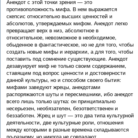
Анекдот с этой точки зрения — это
противоположность мифа. В нем выражается
скепсис относительно высших ценностей и
абсолютов, утверждаемых мифом. Анекдот легко
превращает верх в низ, абсолютное в
относительное, невозможное в необходимое,
обыденное в фантастическое, но не для того, чтобы
создать новые мифы и иерархии, а для того, чтобы
поставить под сомнение существующие. Анекдот
дезавуирует миф не только своим содержанием,
ставящим под вопрос ценности и достоверности
данной культуры, но и способом своего бытия:
мифами заведуют жрецы, анекдотами
распоряжаются шуты и пересмешники, ибо анекдот
всего лишь только шутка: он принципиально
несерьезен, необязателен, безответственен и
беззаботен. Жрец и шут — это два типа культурной
деятельности, две культурные роли, отношения
между которыми в разные времена складываются
по-разному, но никогда не совпадают.