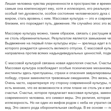
Лишая человека чувства укорененности в пространстве и време
самым она компенсирует ему, хотя и иллюзорно, его реальную 
особый тип духовности, особое состояние человеческого духа 
миром, стать вровень с ним. Массовая культура — это и совре
близким, его порождает путь, движение. Не случайно эпос это 
Массовую культуру можно, таким образом, связать с растущим в
не столь обременительных. Результатом является замыкание че
Выдвижение на первый план культуры игры — зрелища идет в па
которого рождается ценность великого отпуска. С массовой куль
направлена против всяких надындивидуальных ценностей, под
С массовой культурой связана новая идеология счастья. Счас
Массовая культура освобождает особые психические механизмы 
инстинкты здесь приглушены, страхи и опасения завуалированы
победу, страхи заменяются тревожным ожиданием. Это жизнь, ко
Очень часто, характеризуя эту сторону современной культуры, 
есть мнение, что ее возможности в этом плане не столь уж и ве
счастья. Счастье, которое предлагает массовая культура, заме
современного человека. его символ веры. Это религия, которая
иллюзорность. Но ни один из мифов родом с неба не утратил с
вид. Это своего рода оборонительная свобода. В ее основе — пе