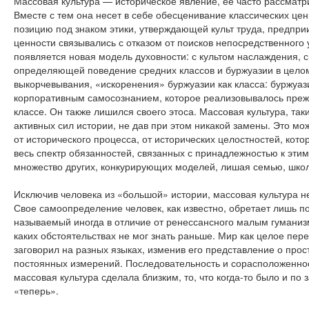
Массовая культура — историческое явление, ее часто рассматри
Вместе с тем она несет в себе обесценивание классических це
позицию под знаком этики, утверждающей культ труда, предпри
ценности связывались с отказом от поисков непосредственного
появляется новая модель духовности: с культом наслаждения, 
определяющей поведение средних классов и буржуазии в целом
выкорчевывания, «искоренения» буржуазии как класса: буржуаз
корпоративным самосознанием, которое реализовывалось прежде
классе. Он также лишился своего этоса. Массовая культура, т
активных сил истории, не дав при этом никакой замены. Это м
от исторического процесса, от исторических целостностей, котор
весь спектр обязанностей, связанных с принадлежностью к эти
множество других, конкурирующих моделей, лишая семью, школу,
Исключив человека из «большой» истории, массовая культура н
Свое самоопределение человек, как известно, обретает лишь п
называемый иногда в отличие от ренессансного малым гуманизм
каких обстоятельствах не мог знать раньше. Мир как целое пер
заговорил на разных языках, изменив его представление о про
постоянных измерений. Последовательность и сорасположеннос
массовая культура сделала близким, то, что когда-то было и п
«теперь».