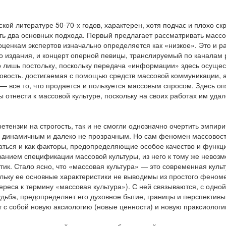
кой литературе 50-70-х годов, характерен, хотя подчас и плохо 
 два основных подхода. Первый предлагает рассматривать массову
 оценкам экспертов изначально определяется как «низкое». Это и 
 издания, и концерт оперной певицы, транслируемый по каналам р
о лишь постольку, поскольку передача «информации» здесь осуще
вость. достигаемая с помощью средств массовой коммуникации, а 
 — все то, что продается и пользуется массовым спросом. Здесь о
бы отнести к массовой культуре, поскольку на своих работах им уда
етензии на строгость, так и не смогли однозначно очертить эмпир
, динамичным и далеко не прозрачным. Но сам феномен массовости
аться и как факторы, предопределяющие особое качество и функции
анием спецификации массовой культуры, из него к тому же невозм
к. Стало ясно, что «массовая культура» — это современная культу
ольку ее основные характеристики не выводимы из простого феном
ереса к термину «массовая культура»). С ней связываются, с одной
 судьба, предопределяет его духовное бытие, границы и перспекти
т с собой новую аксиологию (новые ценности) и новую праксиолог