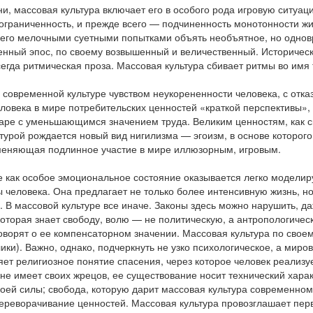
ни, массовая культура включает его в особого рода игровую ситу
ограниченность, и прежде всего — подчиненность монотонности жиз
с его мелочными суетными попытками объять необъятное, но одно
менный эпос, по своему возвышенный и величественный. Историче
всегда ритмическая проза. Массовая культура сбивает ритмы во имя
 современной культуре чувством неукорененности человека, с отка
ловека в мире потребительских ценностей «краткой перспективы»,
ре с уменьшающимся значением труда. Великим ценностям, как сказ
турой рождается новый вид нигилизма — эгоизм, в основе которого 
меняющая подлинное участие в мире иллюзорным, игровым.
тье как особое эмоциональное состояние оказывается легко модел
человека. Она предлагает не только более интенсивную жизнь, но
. В массовой культуре все иначе. Законы здесь можно нарушить, д
торая знает свободу, волю — не политическую, а антропологическ
говорят о ее компенсаторном значении. Массовая культура по своем
лики). Важно, однако, подчеркнуть не узко психологическое, а мир
няет религиозное понятие спасения, через которое человек реализу
 не имеет своих жрецов, ее существование носит технический хара
воей силы; свобода, которую дарит массовая культура современном
реворачивание ценностей. Массовая культура провозглашает первенс