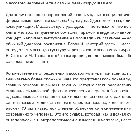
массового человека и тем самым гуманизирующая его.
Для количественных определений, очень модных в социологичес
формальные признаки массовой культуры. Здесь можно выделить
коммуникации. Массовая культура здесь — не только то, что по
книга Мальро, выпущенная большим тиражом в виде карманного
концерт, например выступление на площади или стадионе — н
обычный диапазон восприятия. Главный критерий здесь — массо
определяет массовую культуру через рынок. Массовая культура
В. Скотта и М. Твена, с этой точки зрения, вполне можно было 
современников — нет.
Количественные определения массовой культуры при всей их пр
значительно более сложным. чем это представлялось поначалу
главных основания: рынок и технику. которые стали рассматрив
становилась массовой, факт омассовления перестал быть основ
однозначные заключения относительно ее основных характеристи
синтетическом, количественном и качественном, подходе, поск
эпохи». (Этим в известной степени объясняется и снижение инт
современного человека. Это его судьба, которая, как и всякая
онтологические и антропологические измерения человека, несе