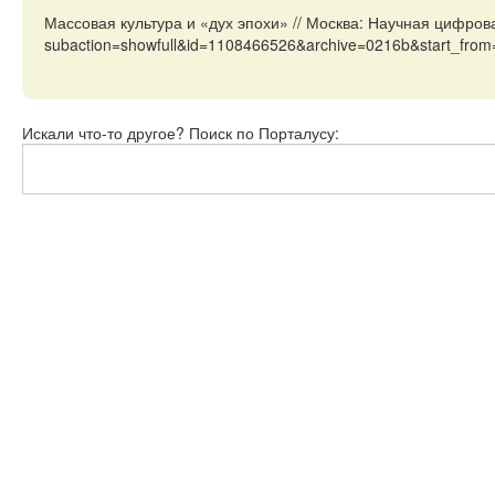
Массовая культура и «дух эпохи» // Москва: Научная цифров
subaction=showfull&id=1108466526&archive=0216b&start_from
Искали что-то другое? Поиск по Порталусу: