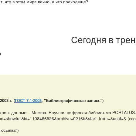
ет, что в этом мире вечно, а что преходяще?
Сегодня в тре
?
:
03 г. (
ГОСТ 7.1-2003
, "Библиографическая запись")
ектрон. данные. - Москва: Научная цифровая библиотека PORTALUS.
tion=showfull&id=1108466526&archive=0216b&start_from=&ucat=& (сво
 ссылка")