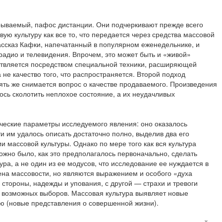
скрываемый, пафос дистанции. Они подчеркивают прежде всего
ю культуру как все то, что передается через средства массовой
рассказ Кафки, напечатанный в популярном еженедельнике, и
адио и телевидения. Впрочем, это может быть и «живой»
ствляется посредством специальной техники, расширяющей
не качество того, что распространяется. Второй подход
пять же снимается вопрос о качестве продаваемого. Произведения
лось сколотить неплохое состояние, а их неудачливых
ические параметры исследуемого явления: оно оказалось
 им удалось описать достаточно полно, выделив два его
 массовой культуры. Однако по мере того как вся культура
ожно было, как это предполагалось первоначально, сделать
ра, а не один из ее модусов, что исследование ее нуждается в
ена массовости, но являются выражением и особого «духа
 стороны, надежды и упования, с другой — страхи и тревоги
вы возможных выборов. Массовая культура выявляет новые
ию (новые представления о совершенной жизни).