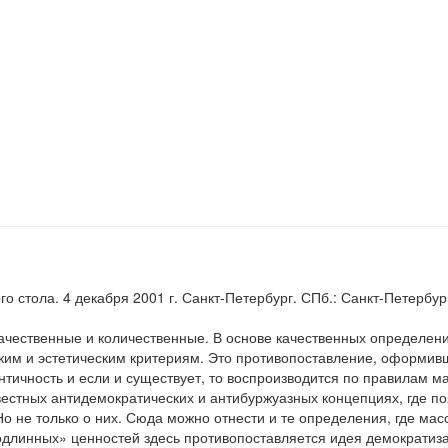
го стола. 4 декабря 2001 г. Санкт-Петербург. СПб.: Санкт-Петербу
ачественные и количественные. В основе качественных определени
им и эстетическим критериям. Это противопоставление, оформивше
нтичность и если и существует, то воспроизводится по правилам м
вестных антидемократических и антибуржуазных концепциях, где по
Но не только о них. Сюда можно отнести и те определения, где ма
подлинных» ценностей здесь противопоставляется идея демократи