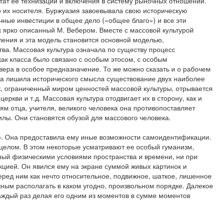
ьтат ее технизации и включения в систему рыночных отношений.
о их носителя. Буржуазия завоевывала свою историческую
чные инвестиции в общее дело («общее благо») и все эти
к ярко описанный М. Вебером. Вместе с массовой культурой
бления и эта модель становится основной моделью,
ва. Массовая культура означала по существу процесс
как класса было связано с особым этосом, с особым
вера в особое предназначение. То же можно сказать и о рабочем
она лишила исторического смысла существование двух наиболее
ек, ограниченный миром ценностей массовой культуры, отрывается
еркви и т.д. Массовая культура отодвигает их в сторону, как и
м отца, учителя, великого человека она противопоставляет
илы. Они становятся обузой для массового человека.
ью. Она предоставила ему иные возможности самоидентификации.
 целом. В этом некоторые усматривают ее особый гуманизм,
нный физическими условиями пространства и времени, ни при
кцией. Он явился ему на экране суммой живых картинок и
еред ним как нечто относительное, подвижное, шаткое, лишенное
ым располагать в каком угодно, произвольном порядке. Далекое
каждый раз делая его одним из моментов в сумме моментов