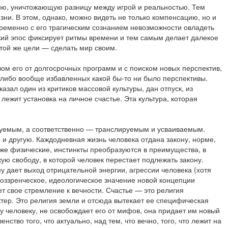
ацию, уничтожающую разницу между игрой и реальностью. Тем
ни. В этом, однако, можно видеть не только компенсацию, но и
временно с его трагическим сознанием невозможности овладеть
ский эпос фиксирует ритмы времени и тем самым делает далекое
 той же цели — сделать мир своим.
зом его от долгосрочных программ и с поиском новых перспектив,
 либо вообще избавленных какой бы-то ни было перспективы.
ал один из критиков массовой культуры, дан отпуск, из
лежит установка на личное счастье. Эта культура, которая
ируемым, а соответственно — транслируемым и усваиваемым.
 и другую. Каждодневная жизнь человека отдана закону, норме,
аже физические, инстинкты преобразуются в преимущества, в
ую свободу, в которой человек перестает подлежать закону.
у дает выход отрицательной энергии, агрессии человека (хотя
овоззренческое, идеологическое значение новой концепции
ет свое стремление к вечности. Счастье — это религия
ктер. Это религия земли и отсюда вытекает ее специфическая
у человеку, не освобождает его от мифов, она придает им новый
тво того, что актуально, над тем, что вечно, того, что лежит на