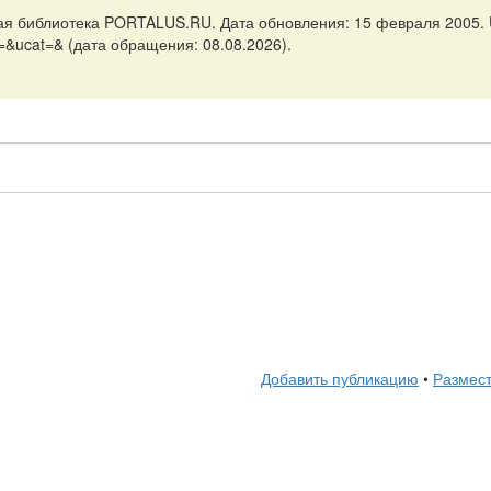
ая библиотека PORTALUS.RU. Дата обновления: 15 февраля 2005. URL
=&ucat=& (дата обращения: 08.08.2026).
Добавить публикацию
•
Размест