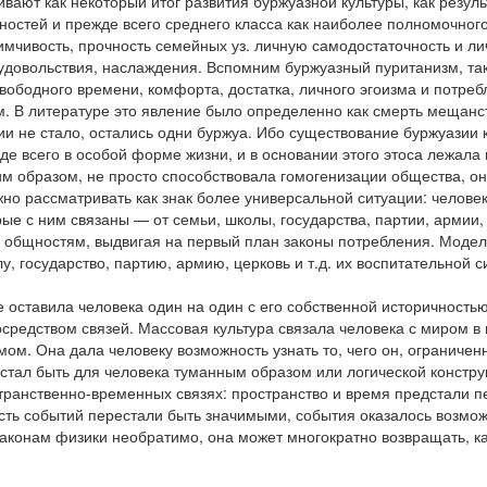
вают как некоторый итог развития буржуазной культуры, как резул
нностей и прежде всего среднего класса как наиболее полномочног
имчивость, прочность семейных уз. личную самодостаточность и ли
 удовольствия, наслаждения. Вспомним буржуазный пуританизм, та
свободного времени, комфорта, достатка, личного эгоизма и потре
. В литературе это явление было определенно как смерть мещанст
ии не стало, остались одни буржуа. Ибо существование буржуазии 
 всего в особой форме жизни, и в основании этого этоса лежала 
аким образом, не просто способствовала гомогенизации общества, 
ожно рассматривать как знак более универсальной ситуации: челов
ые с ним связаны — от семьи, школы, государства, партии, армии, ц
м общностям, выдвигая на первый план законы потребления. Моделя
 государство, партию, армию, церковь и т.д. их воспитательной с
е оставила человека один на один с его собственной историчност
осредством связей. Массовая культура связала человека с миром в
ом. Она дала человеку возможность узнать то, чего он, ограниче
естал быть для человека туманным образом или логической констру
странственно-временных связях: пространство и время предстали п
ть событий перестали быть значимыми, события оказалось возможн
о законам физики необратимо, она может многократно возвращать, 