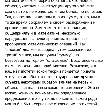
математической теории считается, что любой
объект, участвуя в конструкции другого объекта,
сам от этого не меняется, и тем более, не исчезает.
Так, сопоставляя числам a, b их сумму a + b, мы в
то же время сохраняем в своем распоряжении и
прежние числа. Заметим, что этот принцип,
общепринятый в математике, несколько
парадоксален с точки зрения материальных
прообразов математических операций. Так,
“сложив” два мешка зерна путем ссыпания их в
третий мешок, мы получим “сумму”, но
безвозвратно теряем “слагаемые”. Восстановить же
их мы можем лишь приближенно. Возможно, и в
нашей гипотетической теории придется принять,
что участие объекта в конструировании другого
объекта некоторым образом влияет на первый
объект, вызывая в нем какие–то изменения. Это не
нужно, конечно, понимать как определенное
предложение; я хочу лишь пояснить, какого рода
могло бы быть серьезное отклонение логической