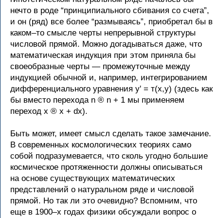
нечто в роде “принципиального сбивания со счета”,
и он (ряд) все более “размываясь”, приобретал бы в
каком–то смысле черты непрерывной структуры
числовой прямой. Можно догадываться даже, что
математическая индукция при этом приняла бы
своеобразные черты — промежуточные между
индукцией обычной и, например, интегрированием
дифференциального уравнения y' = т(x,y) (здесь как
бы вместо перехода n ® n + 1 мы применяем
переход x ® x + dx).
Быть может, имеет смысл сделать такое замечание.
В современных космологических теориях само
собой подразумевается, что сколь угодно большие
космическое протяженности должны описываться
на основе существующих математических
представлений о натуральном ряде и числовой
прямой. Но так ли это очевидно? Вспомним, что
еще в 1900–х годах физики обсуждали вопрос о