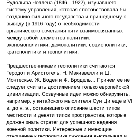
Рудольфа Челлена (1846—1922), изучавшего
систему управления, которая способствовала бы
созданию сильного государства и пришедшему к
выводу (в 1916 году) о необходимости
органического сочетания пяти взаимосвязанных
между собой элементов политики:
экономополитики, демополитики, социополитики,
кратополитики и геополитики.
Предшественниками геополитики считаются
Геродот и Аристотель, Н. Макиавелли и Ш.
Монтескье, Ж. Боден и Ф. Бродель... Причем ее не
следует считать достижением только европейской
цивилизации. Созвучные идеи можно обнаружить,
например, у китайского мыслителя Сун Ци еще в VI
в. до н. э., оставившего описание шести типов
местности и девяти типов пространства, которые
должен знать стратег для успешного ведения
военной политики. Интересные и имеющие
отношение к геополитике суждения высказывал и