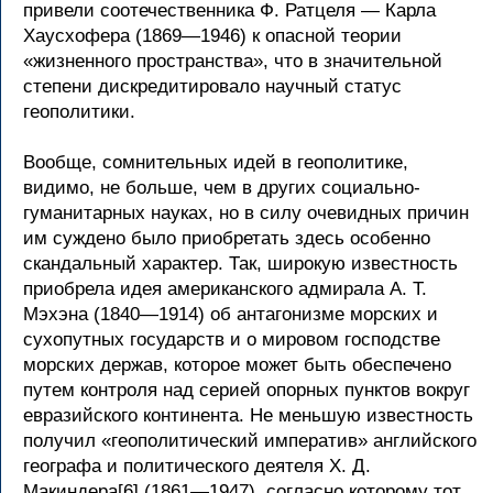
привели соотечественника Ф. Ратцеля — Карла
Хаусхофера (1869—1946) к опасной теории
«жизненного пространства», что в значительной
степени дискредитировало научный статус
геополитики.
Вообще, сомнительных идей в геополитике,
видимо, не больше, чем в других социально-
гуманитарных науках, но в силу очевидных причин
им суждено было приобретать здесь особенно
скандальный характер. Так, широкую известность
приобрела идея американского адмирала А. Т.
Мэхэна (1840—1914) об антагонизме морских и
сухопутных государств и о мировом господстве
морских держав, которое может быть обеспечено
путем контроля над серией опорных пунктов вокруг
евразийского континента. Не меньшую известность
получил «геополитический императив» английского
географа и политического деятеля X. Д.
Макиндера[6] (1861—1947), согласно которому тот,