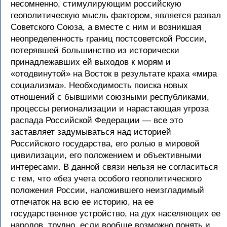
несомненно, стимулирующим российскую
геополитическую мысль фактором, является развал
Советского Союза, а вместе с ним и возникшая
неопределенность границ постсоветской России,
потерявшей большинство из исторически
принадлежавших ей выходов к морям и
«отодвинутой» на Восток в результате краха «мира
социализма». Необходимость поиска новых
отношений с бывшими союзными республиками,
процессы регионализации и нарастающая угроза
распада Российской Федерации — все это
заставляет задумываться над историей
Российского государства, его ролью в мировой
цивилизации, его положением и объективными
интересами. В данной связи нельзя не согласиться
с тем, что «без учета особого геополитического
положения России, наложившего неизгладимый
отпечаток на всю ее историю, на ее
государственное устройство, на дух населяющих ее
народов, трудно, если вообще возможно понять и