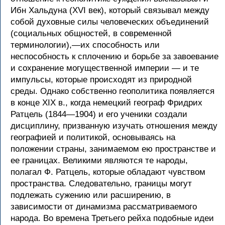
Ибн Хальдуна (XVI век), который связывал между
собой духовные силы человеческих объединений
(социальных общностей, в современной
терминологии),—их способность или
неспособность к сплочению и борьбе за завоевание
и сохранение могущественной империи — и те
импульсы, которые происходят из природной
среды. Однако собственно геополитика появляется
в конце XIX в., когда немецкий географ Фридрих
Ратцель (1844—1904) и его ученики создали
дисциплину, призванную изучать отношения между
географией и политикой, основываясь на
положении страны, занимаемом ею пространстве и
ее границах. Великими являются те народы,
полагал Ф. Ратцель, которые обладают чувством
пространства. Следовательно, границы могут
подлежать сужению или расширению, в
зависимости от динамизма рассматриваемого
народа. Во времена Третьего рейха подобные идеи