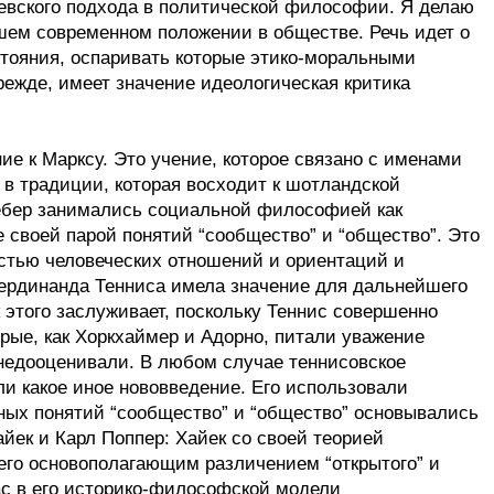
левского подхода в политической философии. Я делаю
ашем современном положении в обществе. Речь идет о
стояния, оспаривать которые этико-моральными
режде, имеет значение идеологическая критика
е к Марксу. Это учение, которое связано с именами
 в традиции, которая восходит к шотландской
бер занимались социальной философией как
своей парой понятий “сообщество” и “общество”. Это
стью человеческих отношений и ориентаций и
ердинанда Тенниса имела значение для дальнейшего
 этого заслуживает, поскольку Теннис совершенно
рые, как Хоркхаймер и Адорно, питали уважение
 недооценивали. В любом случае теннисовское
и какое иное нововведение. Его использовали
ных понятий “сообщество” и “общество” основывались
йек и Карл Поппер: Хайек со своей теорией
с его основополагающим различением “открытого” и
ас в его историко-философской модели