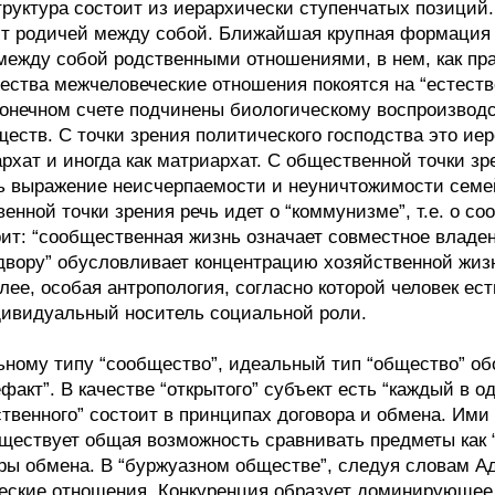
труктура состоит из иерархически ступенчатых позиций.
 родичей между собой. Ближайшая крупная формация се
ежду собой родственными отношениями, в нем, как пра
ества межчеловеческие отношения покоятся на “естеств
онечном счете подчинены биологическому воспроизводс
ств. С точки зрения политического господства это ие
рхат и иногда как матриархат. С общественной точки з
ть выражение неисчерпаемости и неуничтожимости семе
енной точки зрения речь идет о “коммунизме”, т.е. о с
рит: “сообщественная жизнь означает совместное владен
двору” обусловливает концентрацию хозяйственной жизни
лее, особая антропология, согласно которой человек е
дивидуальный носитель социальной роли.
ному типу “сообщество”, идеальный тип “общество” обоз
ефакт”. В качестве “открытого” субъект есть “каждый в 
твенного” состоит в принципах договора и обмена. Ими
ществует общая возможность сравнивать предметы как 
ры обмена. В “буржуазном обществе”, следуя словам Ад
ческие отношения. Конкуренция образует доминирующее