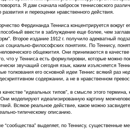
поворота. Я дам сначала набросок теннисовского разли
 развития и переоценки нравственного действия.
чество Фердинанда Тенниса концентрируется вокруг ег
, способный ввести в заблуждение еще более, чем загла
рм”. Второе издание 1912 г. получило адекватный подза
ых социально-философских понятиях. По Теннису, понят
еловеческого общежития. Они принимаются в качестве 
ого, что у Тенниса есть формулировки, которые можно п
ически звучащий сегодня язык, каким изъясняется Тенни
ые толкования его основной идеи Теннис всякий раз не
-дескриптивном содержании, а не в нравственном прево
в качестве “идеальных типов”, в смысле этого термина,
. Они моделируют идеализированную картину межчелове
вий. Всякое реальное действие, какое можно засвидет
деально-типическому описанию.
е “сообщества” выделяет, по Теннису, существенные м