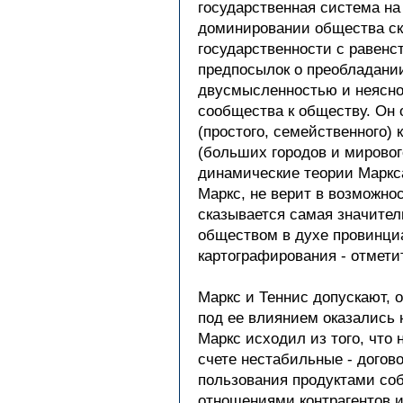
государственная система на
доминировании общества ск
государственности с равенс
предпосылок о преобладании
двусмысленностью и неяснос
сообщества к обществу. Он 
(простого, семейственного)
(больших городов и мирово
динамические теории Маркса
Маркс, не верит в возможно
сказывается самая значител
обществом в духе провинци
картографирования - отмети
Маркс и Теннис допускают, 
под ее влиянием оказались 
Маркс исходил из того, что
счете нестабильные - догов
пользования продуктами соб
отношениями контрагентов и