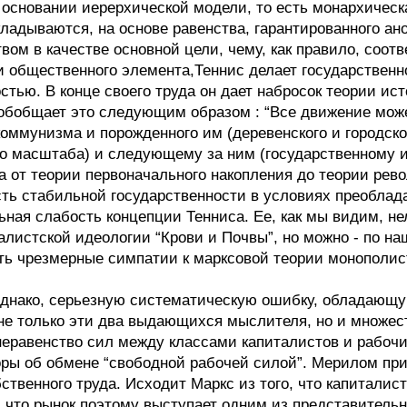
 основании иерерхической модели, то есть монархичес
ладываются, на основе равенства, гарантированного а
твом в качестве основной цели, чему, как правило, соо
 общественного элемента,Теннис делает государственн
тью. В конце своего труда он дает набросок теории и
обобщает это следующим образом : “Все движение может
 коммунизма и порожденного им (деревенского и городс
го масштаба) и следующему за ним (государственному 
 от теории первоначального накопления до теории рево
сть стабильной государственности в условиях преоблад
ьная слабость концепции Тенниса. Ее, как мы видим, н
алистской идеологии “Крови и Почвы”, но можно - по 
ть чрезмерные симпатии к марксовой теории монополис
однако, серьезную систематическую ошибку, обладающую
не только эти два выдающихся мыслителя, но и множест
 неравенство сил между классами капиталистов и рабоч
оры об обмене “свободной рабочей силой”. Мерилом пр
ственного труда. Исходит Маркс из того, что капиталис
 что рынок поэтому выступает одним из представительн