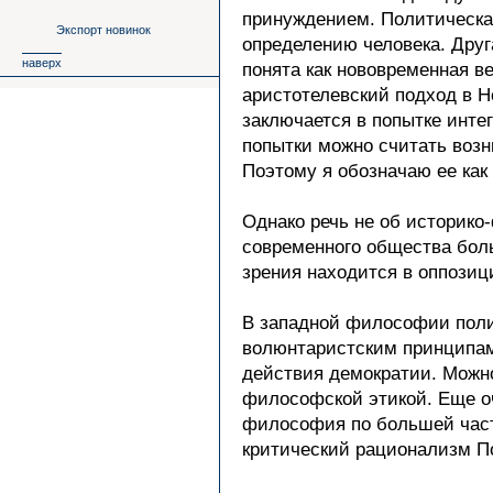
принуждением. Политическа
Экспорт новинок
определению человека. Друг
наверх
понята как нововременная ве
аристотелевский подход в Н
заключается в попытке инте
попытки можно считать воз
Поэтому я обозначаю ее как
Однако речь не об историко
современного общества боль
зрения находится в оппози
В западной философии полит
волюнтаристским принципам
действия демократии. Можно 
философской этикой. Еще оч
философия по большей части
критический рационализм По