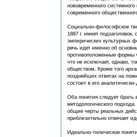
нововременного системного 
современного общественного
Социально-философское твор
1887 г. имеет подзаголовок
эмпирических культурных фо
речь идет именно об основн
противоположенные формы ч
что не исключает, однако, т
обществом. Кроме того арха
позднейших ответах на ложн
состоит в его аналитически
Оба понятия следует брать 
методологического подхода
общие черты реальных дейст
приблизительно отвечает и
Идеально-типическое поняти