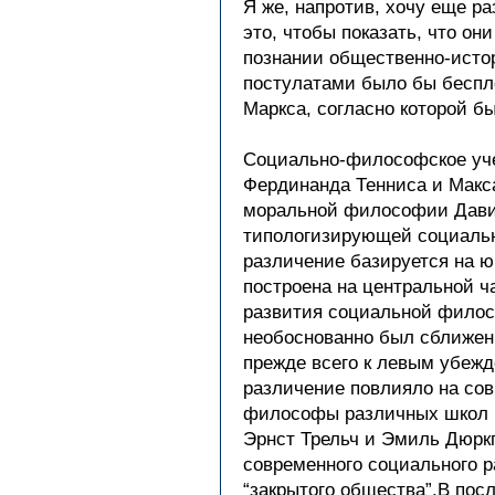
Я же, напротив, хочу еще р
это, чтобы показать, что о
познании общественно-истор
постулатами было бы беспло
Маркса, согласно которой б
Социально-философское учен
Фердинанда Тенниса и Макса
моральной философии Дави
типологизирующей социально
различение базируется на ю
построена на центральной 
развития социальной филосо
необоснованно был сближен 
прежде всего к левым убежд
различение повлияло на сов
философы различных школ и
Эрнст Трельч и Эмиль Дюркг
современного социального р
“закрытого общества”.В пос