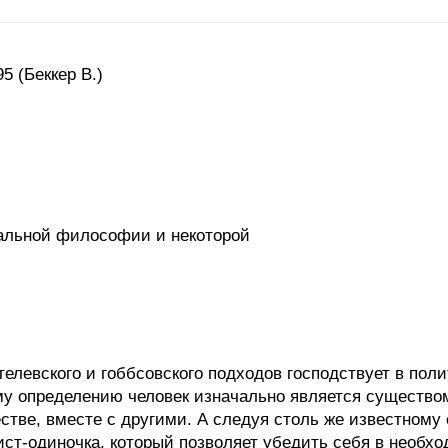
5 (Беккер В.)
альной философии и некоторой
.
елевского и гоббсовского подходов господствует в по
у определению человек изначально является существом
стве, вместе с другими. А следуя столь же известному
ст-одиночка, который позволяет убедить себя в необх