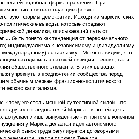
кая или ей подобная форма правления. При
нонимностью, соответствующие формы
тветствуют формы демократии. Исходя из марксистских
о-политические выводы, которые страдают
сторической динамики, описывающий путь от
 ... быть понято как тенденция от первоначального
кого) индивидуализма к независимому индивидуализму
и международному) социализму”. Мы ясно видим, что
люции находились в патовой позиции. Теннис, как и
ания общественного элемента. В этих выводах
ельзя упрекнуть в предпочтении сообщества перед
нашим обычным меркам фракционно-политического
тического капитализма.
 к тому же столь мощной суггестивной силой, что
во других последователей Маркса - и по сей день.
их допускает лишь вынужденные - и притом в конечном
инуждения у Маркса делается идея автономного
тический рынок труда регулируется договорными
ых элементов, говоря словами Тенниса,