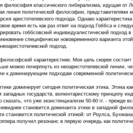
я философия классического либерализма, идущая от Лок
ая линия политической философии, представителями ко
рсия аристотелевского подхода. Однако характеристика 
овое время есть как раз ответ на подход Гоббса и след
грировать гоббсовский индивидуалистический подход в 
никновение специфически нововременного варианта это
 неоаристотелевский подход.
-философской характеристике. Моя цель скорее состоит 
ше можно почерпнуть из неоаристотелевской линии, чем
ции к доминирующим подходам современной политичес
ики доминирует сегодня политическая этика. Этика ка
 западных государств, волюнтаристскому принципу ин
сказать, что уже экзистенциализм 50-60 гг. - прежде в
евиднее становится доминанта этики в западной филосо
 становится политической этикой: от Роулса, Бухмана,
ппера получил резонанс в первую очередь как политиче