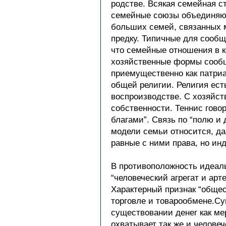
родстве. Всякая семейная с
семейные союзы объединяют
больших семей, связанных м
предку. Типичные для сообщ
что семейные отношения в к
хозяйственные формы сообще
приемущественно как патриа
общей религии. Религия ес
воспроизводстве. С хозяйств
собственности. Теннис гово
благами”. Связь по “полю и 
модели семьи относится, да
равные с ними права, но ин
В противоположность идеаль
“человеческий агрегат и арт
Характерный признак “общес
торговле и товарообмене.Су
существовании денег как ме
охватывает так же и челове