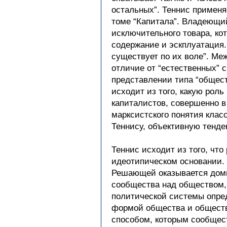
остальных”. Теннис применя
томе “Капитала”. Владеющий
исключительного товара, ко
содержание и эскплуатация.
существует по их воле”. Ме
отличие от “естественных” 
представлении типа “общест
исходит из того, какую рол
капиталистов, совершенно в
марксистского понятия клас
Теннису, объективную тенд
Теннис исходит из того, чт
идеотипическом основании.
Решающей оказывается доми
сообщества над обществом, 
политической системы опред
формой общества и обществ
способом, которым сообщес