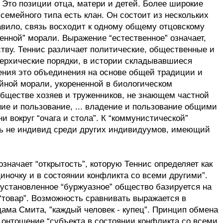
 Это позиции отца, матери и детей. Более широкие
мейного типа есть клан. Он состоит из нескольких
вило, связь восходит к одному общему отцовскому
енной” морали. Выражение “естественное” означает,
тву. Теннис различает политические, общественные и
рерхические порядки, в истории складывавшиеся
рения это объединения на основе общей традиции и
йной морали, укорененной в биологическом
ообществе хозяев и труженников, не знающем частной
ие и пользование, ... владение и пользование общими
 вокруг “очага и стола”. К “коммунистической”
сть не индивид среди других индивидуумов, имеющий
начает “открытость”, которую Теннис определяет как
одиночку и в состоянии конфликта со всеми другими”.
 установленное “буржуазное” общество базируется на
“товар”. Возможность сравнивать выражается в
ама Смита, ”каждый человек - купец”. Принцип обмена
 онтошение “субъекта в состоянии конфликта со всеми