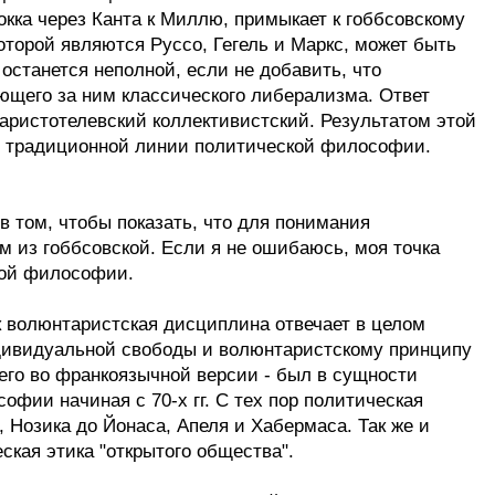
ка через Канта к Миллю, примыкает к гоббсовскому
торой являются Руссо, Гегель и Маркс, может быть
останется неполной, если не добавить, что
ующего за ним классического либерализма. Ответ
аристотелевский коллективистский. Результатом этой
й традиционной линии политической философии.
в том, чтобы показать, что для понимания
 из гоббсовской. Если я не ошибаюсь, моя точка
кой философии.
к волюнтаристская дисциплина отвечает в целом
дивидуальной свободы и волюнтаристскому принципу
сего во франкоязычной версии - был в сущности
фии начиная с 70-х гг. С тех пор политическая
 Нозика до Йонаса, Апеля и Хабермаса. Так же и
ская этика "открытого общества".