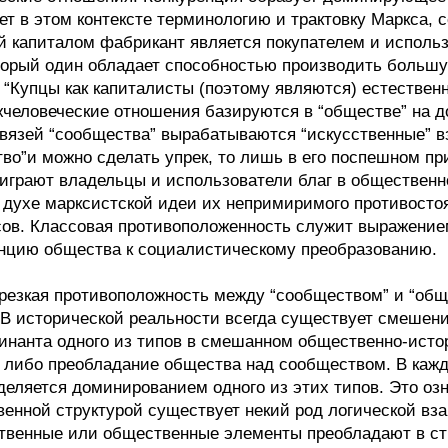
ет в этом контексте терминологию и трактовку Маркса, 
 капиталом фабрикант является покупателем и использо
торый один обладает способностью производить большую
 “Купцы как капиталисты (поэтому являются) естествен
жчеловеческие отношения базируются в “обществе” на до
связей “сообщества” вырабатываются “искусственные” 
во”и можно сделать упрек, то лишь в его поспешном пр
ь играют владельцы и использователи благ в общественн
 духе марксистской идеи их непримиримого противостоя
сов. Классовая противоположенность служит выражением
енцию общества к социалистическому преобразованию.
о резкая противоположность между “сообществом” и “об
 В исторической реальности всегда существует смеше
нанта одного из типов в смешанном общественно-истор
либо преобладание общества над сообществом. В каждо
еляется доминированием одного из этих типов. Это озн
енной структурой существует некий род логической вз
твенные или общественные элементы преобладают в ст