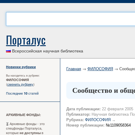
Порталус
Всероссийская научная библиотека
Новинки рубрики
Главная
→
ФИЛОСОФИЯ
→ Сообщест
Вы находитесь в рубрике:
ФИЛОСОФИЯ
(
сменить рубрику
)
Сообщество и общес
Последние
статей
10
Дата публикации:
22 февраля 2005
Публикатор:
Научная библиотека По
АРХИВНЫЕ ФОНДЫ:
Рубрика:
ФИЛОСОФИЯ
→
Архивные фонды - это
Номер публикации:
№1109058364
спецфонды Порталуса,
которые
в
не доступны