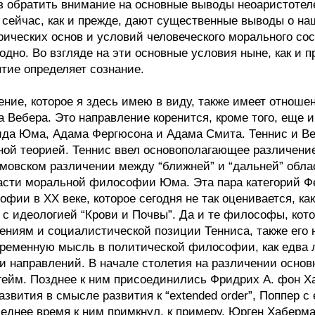
аз обратить внимание на основные выводы неоаристоте
ни сейчас, как и прежде, дают существенные выводы о н
ических основ и условий человеческого морального со
дно. Во взгляде на эти основные условия ныне, как и п
ытие определяет сознание.
ие, которое я здесь имею в виду, также имеет отношени
 Вебера. Это направление коренится, кроме того, еще и
да Юма, Адама Фергюсона и Адама Смита. Теннис и Ве
й теорией. Теннис ввел основополагающее различение 
мовском различении между “ближней” и “дальней” обла
части моральной философии Юма. Эта пара категорий Ф
фии в XX веке, которое сегодня не так оценивается, как
с идеологией “Крови и Почвы”. Да и те философы, кото
ениям и социалистической позиции Тенниса, также его
ременную мысль в политической философии, как едва л
 направлений. В начале столетия на различении основ
ейм. Позднее к ним присоединились Фридрих А. фон Ха
азвития в смысле развития к “extended order”, Поппер 
леднее время к ним примкнул, к примеру, Юрген Хаберм