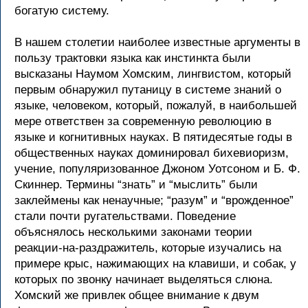
богатую систему.
В нашем столетии наиболее известные аргументы в
пользу трактовки языка как инстинкта были
высказаны Наумом Хомским, лингвистом, который
первым обнаружил путаницу в системе знаний о
языке, человеком, который, пожалуй, в наибольшей
мере ответствен за современную революцию в
языке и когнитивных науках. В пятидесятые годы в
общественных науках доминировал бихевиоризм,
учение, популяризованное Джоном Уотсоном и Б. Ф.
Скиннер. Термины “знать” и “мыслить” были
заклеймены как ненаучные; “разум” и “врожденное”
стали почти ругательствами. Поведение
объяснялось несколькими законами теории
реакции-на-раздражитель, которые изучались на
примере крыс, нажимающих на клавиши, и собак, у
которых по звонку начинает выделяться слюна.
Хомский же привлек общее внимание к двум