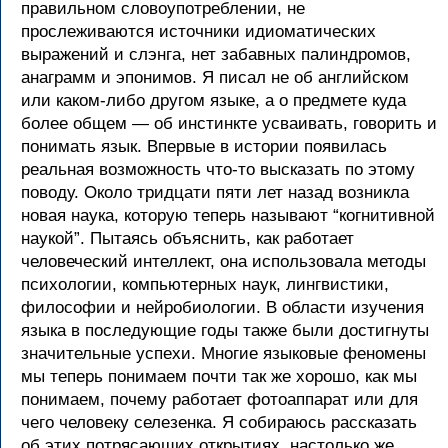
правильном словоупотреблении, не
прослеживаются источники идиоматических
выражений и слэнга, нет забавных палиндромов,
анаграмм и эпонимов. Я писал не об английском
или каком-либо другом языке, а о предмете куда
более общем — об инстинкте усваивать, говорить и
понимать язык. Впервые в истории появилась
реальная возможность что-то высказать по этому
поводу. Около тридцати пяти лет назад возникла
новая наука, которую теперь называют “когнитивной
наукой”. Пытаясь объяснить, как работает
человеческий интеллект, она использовала методы
психологии, компьютерных наук, лингвистики,
философии и нейробиологии. В области изучения
языка в последующие годы также были достигнуты
значительные успехи. Многие языковые феномены
мы теперь понимаем почти так же хорошо, как мы
понимаем, почему работает фотоаппарат или для
чего человеку селезенка. Я собираюсь рассказать
об этих потрясающих открытиях, настолько же