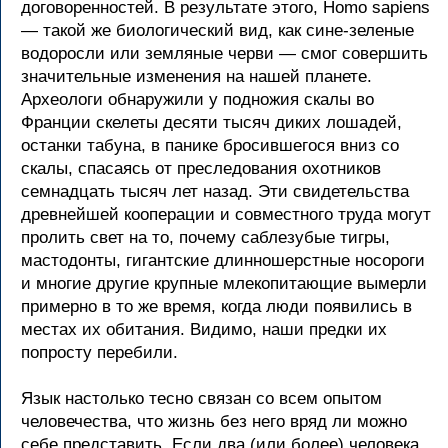
договоренностей. В результате этого, Homo sapiens
— такой же биологический вид, как сине-зеленые
водоросли или земляные черви — смог совершить
значительные изменения на нашей планете.
Археологи обнаружили у подножия скалы во
Франции скелеты десяти тысяч диких лошадей,
останки табуна, в панике бросившегося вниз со
скалы, спасаясь от преследования охотников
семнадцать тысяч лет назад. Эти свидетельства
древнейшей кооперации и совместного труда могут
пролить свет на то, почему саблезубые тигры,
мастодонты, гигантские длинношерстные носороги
и многие другие крупные млекопитающие вымерли
примерно в то же время, когда люди появились в
местах их обитания. Видимо, наши предки их
попросту перебили.
Язык настолько тесно связан со всем опытом
человечества, что жизнь без него вряд ли можно
себе представить. Если два (или более) человека