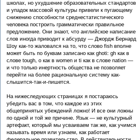
школах, но ухудшение образовательных стандартов
и упадок массовой культуры привели к пугающему
снижению способности среднестатистического
человека построить грамматически правильное
предложение. Они знают, что английское написание
слов иногда приводит к абсурду — Джордж Бернард
Шоу как-то жаловался на то, что слово fish вполне
может быть по буквам записано как ghoti: gh как в
слове tough, o как в women и ti как в слове nation —
и что только инертность общества не позволяет
перейти на более рациональную систему как-
слышится-так-и-пишется.
На нижеследующих страницах я постараюсь
убедить вас в том, что каждое из этих
общепринятых убеждений ложно! И все они ложны
по одной и той же причине. Язык — не культурный
артефакт, который мы усваиваем так же, как учимся
называть время или узнаем, как работает
федеральное правительство. В действительности,