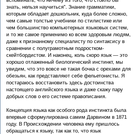
вспоминать, что ничему из того, что стоило бы
знать, нельзя научиться”. Знание грамматики,
которым обладает дошкольник, куда более сложно,
чем самые толстые учебники по стилистике или
чем большинство компьютерных языковых систем,
и то же самое применимо ко всем здоровым людям,
даже к признанному специалисту по синтаксису в
сравнении с полуграмотным подростком-
скейтбордистом. И наконец, коль скоро язык — это
хорошо отлаженный биологический инстинкт, мы
увидим, что это вовсе не такая бочка с орехами для
обезьян, как представляют себе фельетонисты. Я
постараюсь восстановить здесь достоинства
настоящего английского языка и даже скажу пару
добрых слов о его системе правописания.
Концепция языка как особого рода инстинкта была
впервые сформулирована самим Дарвином в 1871
году. В Происхождении человека ему пришлось
обращаться к языку, так как то, что язык