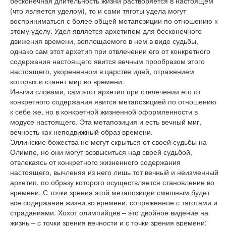
бесконечная длительность жизни растворяется в настоящем
(что является уделом), то и сами тяготы удела могут
восприниматься с более общей метапозиции по отношению к
этому уделу. Удел является архетипом для бесконечного
движения времени, воплощаемого в нем в виде судьбы,
однако сам этот архетип при отвлечении его от конкретного
содержания настоящего явится вечным прообразом этого
настоящего, укорененном в царстве идей, отражением
которых и станет мир во времени.
Иными словами, сам этот архетип при отвлечении его от
конкретного содержания явится метапозицией по отношению
к себе же, но в конкретной жизненной оформленности в
модусе настоящего. Эта метапозиция и есть вечный миг,
вечность как неподвижный образ времени.
Эллинские божества не могут скрыться от своей судьбы на
Олимпе, но они могут возвыситься над своей судьбой,
отвлекаясь от конкретного жизненного содержания
настоящего, вычленяя из него лишь тот вечный и неизменный
архетип, по образу которого осуществляется становление во
времени. С точки зрения этой метапозиции смешным будет
все содержание жизни во времени, сопряженное с тяготами и
страданиями. Хохот олимпийцев – это двойное видение на
жизнь – с точки зрения вечности и с точки зрения времени;