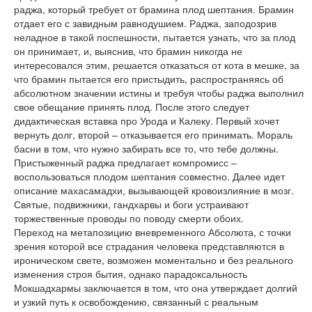
раджа, который требует от брамина плод шептания. Брамин
отдает его с завидным равнодушием. Раджа, заподозрив
неладное в такой поспешности, пытается узнать, что за плод
он принимает, и, выяснив, что брамин никогда не
интересовался этим, решается отказаться от кота в мешке, за
что брамин пытается его пристыдить, распространяясь об
абсолютном значении истины и требуя чтобы раджа выполнил
свое обещание принять плод. После этого следует
дидактическая вставка про Урода и Калеку. Первый хочет
вернуть долг, второй – отказывается его принимать. Мораль
басни в том, что нужно забирать все то, что тебе должны.
Пристыженный раджа предлагает компромисс –
воспользоваться плодом шептания совместно. Далее идет
описание махасамадхи, вызывающей кровоизлияние в мозг.
Святые, подвижники, гандхарвы и боги устраивают
торжественные проводы по поводу смерти обоих.
Переход на метапозицию вневременного Абсолюта, с точки
зрения которой все страдания человека представляются в
ироническом свете, возможен моментально и без реального
изменения строя бытия, однако парадоксальность
Мокшадхармы заключается в том, что она утверждает долгий
и узкий путь к освобождению, связанный с реальным