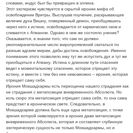
словами, индус был бы превращен в эллина.
Этот эзотеризм чувствуется в скрытой иронии мифа об
освобождении Вритры. Выслушав поучение, раскрывающее
величие духа Вишну, поверженный демон, приобщившись
через него к истине, освобождается от кармических оков и
сливается с Атманом. Однако в чем же состояло учение?
Оказывается, в знании того, что сам он должен
умопомрачительное число миропроявлений скитаться по
разным адским мирам, дабы достичь освобождения. Именно
понимание этого позволило ему тут же испустить дух и тут же
приобщиться к Атману. Истина о длинном пути спасения
ведет к моментальному спасению, которое отрицает эту
истину, и вместе с тем без нее невозможно – ирония, которая
отрицает саму себя.
Ирония Мокшадхармы есть переоценка нашего страдания как
не страдания с метапозиции вневременного Абсолюта. Но
коль скоро эта метапозиция отрицает сама себя, то она сама
предстает в ироническом свете. Следовательно, в
Мокшадхарме должна быть еще одна метапозиция, с точки
зрения которой нивелируется в иронии даже метапозиция
вневременного Абсолюта, которая и составляет глубинную
эзотерическую сущность не только Мокшадхармы, но и