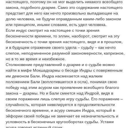
настоящего, поэтому он не мог выделить никакого всеобщего
закона, подобного дхарме. Само это содержание настоящего
предстает для него как нечто произвольно выпадающее на
долю человека, не будучи оправданным каким-либо законом
или принципом, иными словами, есть удел человека.
Если индус смотрит на настоящее с точки зрения
бесконечности времени, то эллин, наоборот, смотрит на эту
бесконечность с точки зрения настоящего, видя и в прошлом,
и в будущем отражение своего удела – судьбу – как нечто
слепое, неподчиненное разумной закономерности, капризное,
но в то же время и неизбежное.
Столкновение представлений о дхарме и о судьбе можно
найти в мифе Мокшадхармы о беседе Индры с поверженным
им демоном Бали. Индра насмехается над жалким
положением Бали (воплотившегося в осла), понимая свою
победу над этим асуром как проявление всеобщего благого
закона – дхармы. Но и Бали смеется над Индрой, видя в
своем поражении лишь слепую игру судьбы. Его поражение –
случайность, которая нивелируется в продолжительности
бесконечного времени, и асуру смешен Индра, который в
эйфории своей победы не замечает ее незначительность и
условность в бесконечных кругооборотах судьбы. Устами
асура говорит истинный стоик.