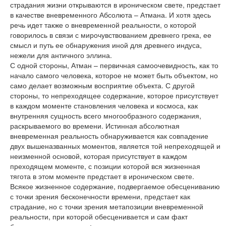
страдания жизни открываются в ироническом свете, предстает
в качестве вневременного Абсолюта – Атмана. И хотя здесь
речь идет также о вневременной реальности, о которой
говорилось в связи с мирочувствованием древнего грека, ее
смысл и путь ее обнаружения иной для древнего индуса,
нежели для античного эллина.
С одной стороны, Атман – первичная самоочевидность, как то
начало самого человека, которое не может быть объектом, но
само делает возможным восприятие объекта. С другой
стороны, то непреходящее содержание, которое присутствует
в каждом моменте становления человека и космоса, как
внутренняя сущность всего многообразного содержания,
раскрываемого во времени. Истинная абсолютная
вневременная реальность обнаруживается как совпадение
двух вышеназванных моментов, является той непреходящей и
неизменной основой, которая присутствует в каждом
преходящем моменте, с позиции которой вся жизненная
тягота в этом моменте предстает в ироническом свете.
Всякое жизненное содержание, подвергаемое обесцениванию
с точки зрения бесконечности времени, предстает как
страдание, но с точки зрения метапозиции вневременной
реальности, при которой обесценивается и сам факт