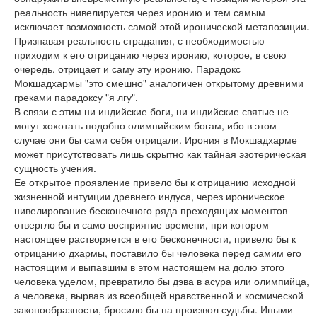
реальность нивелируется через иронию и тем самым
исключает возможность самой этой иронической метапозиции.
Признавая реальность страдания, с необходимостью
приходим к его отрицанию через иронию, которое, в свою
очередь, отрицает и саму эту иронию. Парадокс
Мокшадхармы "это смешно" аналогичен открытому древними
греками парадоксу "я лгу".
В связи с этим ни индийские боги, ни индийские святые не
могут хохотать подобно олимпийским богам, ибо в этом
случае они бы сами себя отрицали. Ирония в Мокшадхарме
может присутствовать лишь скрытно как тайная эзотерическая
сущность учения.
Ее открытое проявление привело бы к отрицанию исходной
жизненной интуиции древнего индуса, через ироническое
нивелирование бесконечного ряда преходящих моментов
отвергло бы и само восприятие времени, при котором
настоящее растворяется в его бесконечности, привело бы к
отрицанию дхармы, поставило бы человека перед самим его
настоящим и выпавшим в этом настоящем на долю этого
человека уделом, превратило бы дэва в асура или олимпийца,
а человека, вырвав из всеобщей нравственной и космической
законообразности, бросило бы на произвол судьбы. Иными