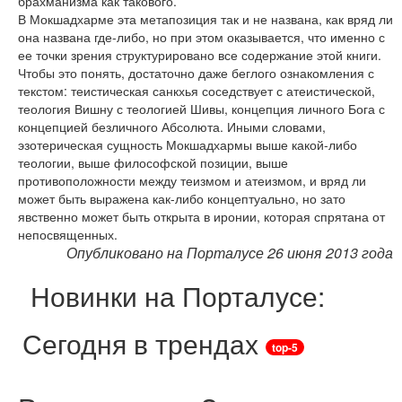
брахманизма как такового.
В Мокшадхарме эта метапозиция так и не названа, как вряд ли
она названа где-либо, но при этом оказывается, что именно с
ее точки зрения структурировано все содержание этой книги.
Чтобы это понять, достаточно даже беглого ознакомления с
текстом: теистическая санкхья соседствует с атеистической,
теология Вишну с теологией Шивы, концепция личного Бога с
концепцией безличного Абсолюта. Иными словами,
эзотерическая сущность Мокшадхармы выше какой-либо
теологии, выше философской позиции, выше
противоположности между теизмом и атеизмом, и вряд ли
может быть выражена как-либо концептуально, но зато
явственно может быть открыта в иронии, которая спрятана от
непосвященных.
Опубликовано на Порталусе 26 июня 2013 года
Новинки на Порталусе:
Сегодня в трендах
top-5