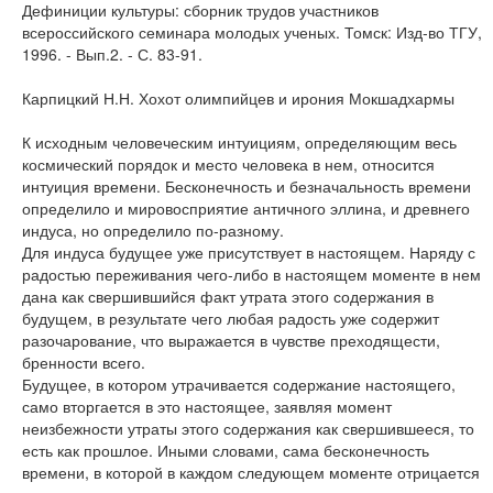
Дефиниции культуры: сборник трудов участников
всероссийского семинара молодых ученых. Томск: Изд-во ТГУ,
1996. - Вып.2. - С. 83-91.
Карпицкий Н.Н. Хохот олимпийцев и ирония Мокшадхармы
К исходным человеческим интуициям, определяющим весь
космический порядок и место человека в нем, относится
интуиция времени. Бесконечность и безначальность времени
определило и мировосприятие античного эллина, и древнего
индуса, но определило по-разному.
Для индуса будущее уже присутствует в настоящем. Наряду с
радостью переживания чего-либо в настоящем моменте в нем
дана как свершившийся факт утрата этого содержания в
будущем, в результате чего любая радость уже содержит
разочарование, что выражается в чувстве преходящести,
бренности всего.
Будущее, в котором утрачивается содержание настоящего,
само вторгается в это настоящее, заявляя момент
неизбежности утраты этого содержания как свершившееся, то
есть как прошлое. Иными словами, сама бесконечность
времени, в которой в каждом следующем моменте отрицается