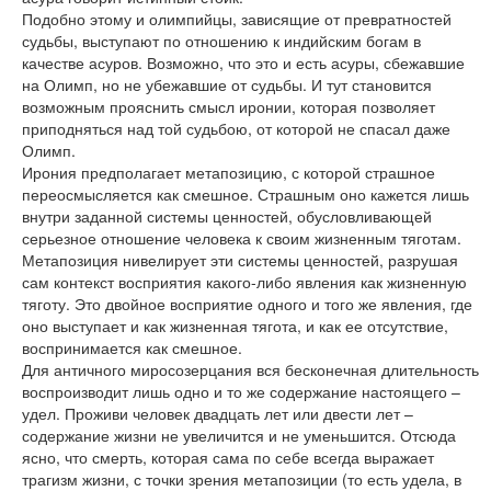
Подобно этому и олимпийцы, зависящие от превратностей
судьбы, выступают по отношению к индийским богам в
качестве асуров. Возможно, что это и есть асуры, сбежавшие
на Олимп, но не убежавшие от судьбы. И тут становится
возможным прояснить смысл иронии, которая позволяет
приподняться над той судьбою, от которой не спасал даже
Олимп.
Ирония предполагает метапозицию, с которой страшное
переосмысляется как смешное. Страшным оно кажется лишь
внутри заданной системы ценностей, обусловливающей
серьезное отношение человека к своим жизненным тяготам.
Метапозиция нивелирует эти системы ценностей, разрушая
сам контекст восприятия какого-либо явления как жизненную
тяготу. Это двойное восприятие одного и того же явления, где
оно выступает и как жизненная тягота, и как ее отсутствие,
воспринимается как смешное.
Для античного миросозерцания вся бесконечная длительность
воспроизводит лишь одно и то же содержание настоящего –
удел. Проживи человек двадцать лет или двести лет –
содержание жизни не увеличится и не уменьшится. Отсюда
ясно, что смерть, которая сама по себе всегда выражает
трагизм жизни, с точки зрения метапозиции (то есть удела, в