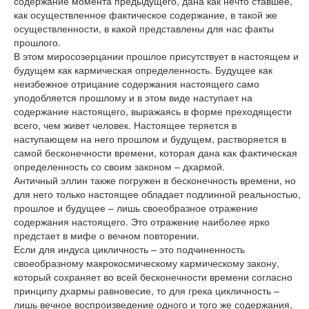
содержание момента предыдущего, дана как нечто ставшее,
как осуществленное фактическое содержание, в такой же
осуществленности, в какой представлены для нас факты
прошлого.
В этом миросозерцании прошлое присутствует в настоящем и
будущем как кармическая определенность. Будущее как
неизбежное отрицание содержания настоящего само
уподобляется прошлому и в этом виде наступает на
содержание настоящего, выражаясь в форме преходящести
всего, чем живет человек. Настоящее теряется в
наступающем на него прошлом и будущем, растворяется в
самой бесконечности времени, которая дана как фактическая
определенность со своим законом – дхармой.
Античный эллин также погружен в бесконечность времени, но
для него только настоящее обладает подлинной реальностью,
прошлое и будущее – лишь своеобразное отражение
содержания настоящего. Это отражение наиболее ярко
предстает в мифе о вечном повторении.
Если для индуса цикличность – это подчиненность
своеобразному макрокосмическому кармическому закону,
который сохраняет во всей бесконечности времени согласно
принципу дхармы равновесие, то для грека цикличность –
лишь вечное воспроизведение одного и того же содержания,