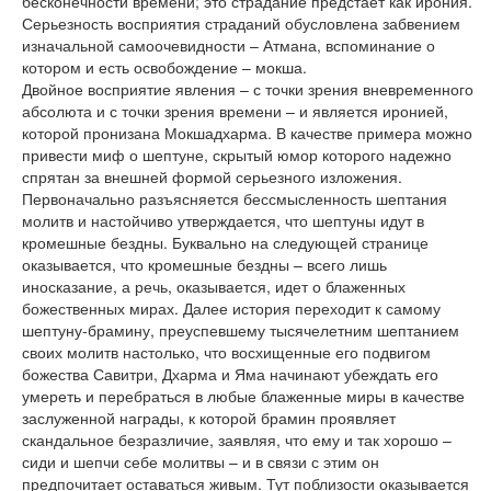
бесконечности времени; это страдание предстает как ирония.
Серьезность восприятия страданий обусловлена забвением
изначальной самоочевидности – Атмана, вспоминание о
котором и есть освобождение – мокша.
Двойное восприятие явления – с точки зрения вневременного
абсолюта и с точки зрения времени – и является иронией,
которой пронизана Мокшадхарма. В качестве примера можно
привести миф о шептуне, скрытый юмор которого надежно
спрятан за внешней формой серьезного изложения.
Первоначально разъясняется бессмысленность шептания
молитв и настойчиво утверждается, что шептуны идут в
кромешные бездны. Буквально на следующей странице
оказывается, что кромешные бездны – всего лишь
иносказание, а речь, оказывается, идет о блаженных
божественных мирах. Далее история переходит к самому
шептуну-брамину, преуспевшему тысячелетним шептанием
своих молитв настолько, что восхищенные его подвигом
божества Савитри, Дхарма и Яма начинают убеждать его
умереть и перебраться в любые блаженные миры в качестве
заслуженной награды, к которой брамин проявляет
скандальное безразличие, заявляя, что ему и так хорошо –
сиди и шепчи себе молитвы – и в связи с этим он
предпочитает оставаться живым. Тут поблизости оказывается