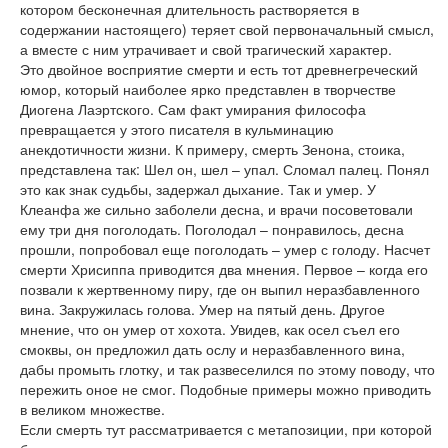
котором бесконечная длительность растворяется в
содержании настоящего) теряет свой первоначальный смысл,
а вместе с ним утрачивает и свой трагический характер.
Это двойное восприятие смерти и есть тот древнегреческий
юмор, который наиболее ярко представлен в творчестве
Диогена Лаэртского. Сам факт умирания философа
превращается у этого писателя в кульминацию
анекдотичности жизни. К примеру, смерть Зенона, стоика,
представлена так: Шел он, шел – упал. Сломал палец. Понял
это как знак судьбы, задержал дыхание. Так и умер. У
Клеанфа же сильно заболели десна, и врачи посоветовали
ему три дня поголодать. Поголодал – понравилось, десна
прошли, попробовал еще поголодать – умер с голоду. Насчет
смерти Хрисиппа приводится два мнения. Первое – когда его
позвали к жертвенному пиру, где он выпил неразбавленного
вина. Закружилась голова. Умер на пятый день. Другое
мнение, что он умер от хохота. Увидев, как осел съел его
смоквы, он предложил дать ослу и неразбавленного вина,
дабы промыть глотку, и так развеселился по этому поводу, что
пережить оное не смог. Подобные примеры можно приводить
в великом множестве.
Если смерть тут рассматривается с метапозиции, при которой