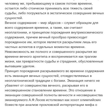
человеку же, пребывающему в самом потоке времени,
остается либо стоически принимать всю тяжесть своей
судьбы, либо погружаться в экстатическое созерцание вечных
сущностей.
Вечное содержание – мир эйдосов – служит образцом для
всего содержания времени, а также, как считают
неоплатоники, и принципом порождения внутрикосмического
содержания, причем вечный прообраз превосходит
порожденное им, которое является раскрытием лишь его
частных аспектов в отдельных моментах времени.
Невозможность же полного и совершенного раскрытия во
времени вечного архетипа и воспринимается как трагизм
жизни, как превратности судьбы и страдания, обусловленные
выпавшим уделом.
Принцип порождения раскрываемого во времени содержания
есть эманация вечных сущностей, отождествляемых в
неоплатонической традиции с богами. Эманация ничего не
убавляет от совершенства вечного, раскрывая его в
несовершенном становлении времени. Это отношение в
эманации совершенной полноты вечности и несовершенства
эманируемого А.Ф.Лосев истолковал как хохот олимпийских
божеств при анализе прокловской интерпретации мифа о