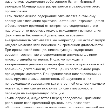
изменением содержания собственного бытия. Истинный
эзотеризм Мокшадхармы раскрывается в разрешении этого
противоречия.
Если вневременное содержание открывается античному
эллину как отвлечение архетипа настоящего (отражающегося
в бесконечном времени) от конкретного содержания этого
настоящего, то древнему индусу, исходящему из признания
фактичности бесконечной длительности времени,
вневременность открывается как непреходящий аспект внутри
каждого момента этой бесконечной временной длительности.
При иронической позиции, нивелирующей содержание
времени, восприятие вневременности античным эллином
никакого ущерба не терпит. Индус же приходит к
вневременной реальности через фактическое признание всей
временной длительности, состоящей из бесконечного ряда
преходящих моментов. При ироническом нивелировании их
нивелируется и сама возможность обнаружения в них
непреходящего содержания как внутренней сущности каждого
момента, и тем самым исключается сама возможность
перехода на вневременную позицию.
Таким образом, индус встает перед парадоксом. Признание
реальности всей временной длительности позволяет
обнаружить вневременную реальность, с позиции которой эта