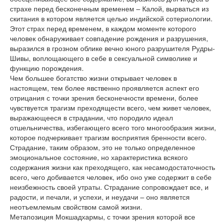
страхе перед бесконечным временем – Калой, вырваться из
скитания в котором является целью индийской сотериологии.
Этот страх перед временем, в каждом моменте которого
человек обнаруживает совпадение рождения и разрушения,
выразился в грозном облике вечно юного разрушителя Рудры-
Шивы, воплощающего в себе в сексуальной символике и
функцию порождения.
Чем большее богатство жизни открывает человек в
настоящем, тем более явственно проявляется аспект его
отрицания с точки зрения бесконечности времени, более
чувствуется трагизм преходящести всего, чем живет человек,
выражающееся в страдании, что породило идеал
отшельничества, избегающего всего того многообразия жизни,
которое подчеркивает трагизм восприятия бренности всего.
Страдание, таким образом, это не только определенное
эмоциональное состояние, но характеристика всякого
содержания жизни как преходящего, как несамодостаточность
всего, чего добивается человек, ибо оно уже содержит в себе
неизбежность своей утраты. Страдание сопровождает все, и
радости, и печали, и успехи, и неудачи – оно является
неотъемлемым свойством самой жизни.
Метапозиция Мокшадхармы, с точки зрения которой все