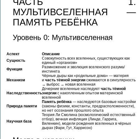
ЧАСТЬ 1.
МУЛЬТИВСЕЛЕННАЯ —
ПАМЯТЬ РЕБЁНКА
Уровень 0: Мультивселенная
Аспект
Описание
Совокупность всех вселенных, существующих как
Сущность
единый «организм»
Размножение и эволюция вселенского разума/
Функция
инстинкта
Чёрные дыры как «родильные дома» — материя
Механизм
и
часть тёмной энергии
сжимаются в сингулярность
→ выброс → новая вселенная
Дочерние вселенные наследуют
часть тёмной
Наследственность
энергии
с накопленным опытом материнской
вселенной
Память ребёнка
— наследуются базовые настройки
Природа памяти
(законы физики, константы, предрасположенности),
но нет осознания прошлого опыта
Теория Ли Смолина (космологический естественный
отбор), вечная инфляция (Линде, Гаррига,
Научная база
Виленкин), модели рождения вселенных в чёрных
дырах (Фари, Гут, Харрисон)