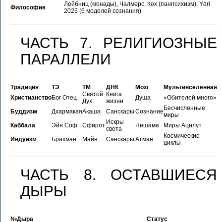
Лейбниц (монады), Чалмерс, Кох (панпсихизм), Ydri
Философия
2025 (6 моделей сознания)
ЧАСТЬ 7. РЕЛИГИОЗНЫЕ
ПАРАЛЛЕЛИ
Традиция
ТЭ
ТМ
ДНК
Мозг
Мультивселенная
Святой
Книга
Христианство
Бог Отец
Душа
«Обителей много»
Дух
жизни
Бесчисленные
Буддизм
Дхармакая
Акаша
Санскары
Сознание
миры
Искры
Каббала
Эйн Соф
Сфирот
Нешама
Миры Ацилут
света
Космические
Индуизм
Брахман
Майя
Санскары
Атман
циклы
ЧАСТЬ 8. ОСТАВШИЕСЯ
ДЫРЫ
№
Дыра
Статус