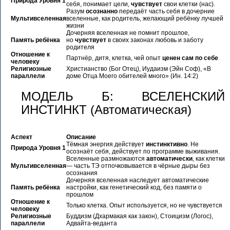
Природа Уровня 1
себя, понимает цели,
чувствует
свои клетки (нас).
Разум
осознанно
передаёт часть себя в дочерние
Мультивселенная
вселенные, как родитель, желающий ребёнку лучшей
жизни
Дочерняя вселенная не помнит прошлое,
Память ребёнка
но
чувствует
в своих законах любовь и заботу
родителя
Отношение к
Партнёр, дитя, клетка, чей опыт
ценен сам по себе
человеку
Религиозные
Христианство (Бог Отец), Иудаизм (Эйн Соф), «В
параллели
доме Отца Моего обителей много» (Ин. 14:2)
МОДЕЛЬ Б: ВСЕЛЕНСКИЙ
ИНСТИНКТ (Автоматическая)
Аспект
Описание
Тёмная энергия действует
инстинктивно
. Не
Природа Уровня 1
осознаёт себя, действует по программе выживания.
Вселенные размножаются
автоматически
, как клетки
Мультивселенная
— часть ТЭ отпочковывается в чёрные дыры без
осознания
Дочерняя вселенная наследует автоматические
Память ребёнка
настройки, как генетический код, без памяти о
прошлом
Отношение к
Только клетка. Опыт используется, но не чувствуется
человеку
Религиозные
Буддизм (Дхармакая как закон), Стоицизм (Логос),
параллели
Адвайта-веданта