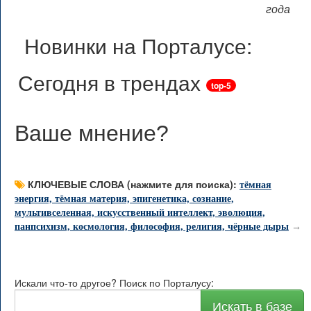
года
Новинки на Порталусе:
Сегодня в трендах
top-5
Ваше мнение
?
КЛЮЧЕВЫЕ СЛОВА (нажмите для поиска):
тёмная
энергия, тёмная материя, эпигенетика, сознание,
мультивселенная, искусственный интеллект, эволюция,
панпсихизм, космология, философия, религия, чёрные дыры
→
Искали что-то другое? Поиск по Порталусу:
Искать в базе