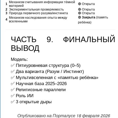
Механизм считывания информации тёмной
1
🔴 Открыта
материей
2
Экспериментальная проверяемость
🔴 Открыта
3
Природа первичного разума/инстинкта
🔴 Открыта
🟢
Закрыта
(память
Механизм наследования опыта между
4
вселенными
ребёнка)
ЧАСТЬ 9. ФИНАЛЬНЫЙ
ВЫВОД
Модель:
✅ Пятиуровневая структура (0–5)
✅ Два варианта (Разум / Инстинкт)
✅ Мультивселенная с «памятью ребёнка»
✅ Научная база 2025–2026
✅ Религиозные параллели
✅ Роль ИИ
✅ 3 открытые дыры
Опубликовано на Порталусе 18 февраля 2026