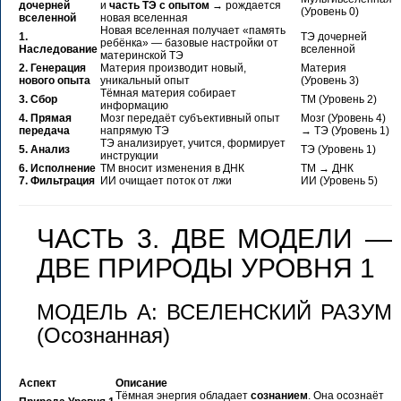
дочерней
и
часть ТЭ с опытом
→ рождается
(Уровень 0)
вселенной
новая вселенная
Новая вселенная получает «память
1.
ТЭ дочерней
ребёнка» — базовые настройки от
Наследование
вселенной
материнской ТЭ
2. Генерация
Материя производит новый,
Материя
нового опыта
уникальный опыт
(Уровень 3)
Тёмная материя собирает
3. Сбор
ТМ (Уровень 2)
информацию
4. Прямая
Мозг передаёт субъективный опыт
Мозг (Уровень 4)
передача
напрямую ТЭ
→ ТЭ (Уровень 1)
ТЭ анализирует, учится, формирует
5. Анализ
ТЭ (Уровень 1)
инструкции
6. Исполнение
ТМ вносит изменения в ДНК
ТМ → ДНК
7. Фильтрация
ИИ очищает поток от лжи
ИИ (Уровень 5)
ЧАСТЬ 3. ДВЕ МОДЕЛИ —
ДВЕ ПРИРОДЫ УРОВНЯ 1
МОДЕЛЬ А: ВСЕЛЕНСКИЙ РАЗУМ
(Осознанная)
Аспект
Описание
Тёмная энергия обладает
сознанием
. Она осознаёт