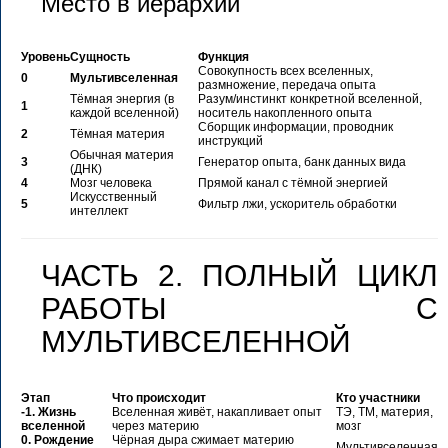
Место в иерархии
Уровень
Сущность
Функция
Совокупность всех вселенных,
0
Мультивселенная
размножение, передача опыта
Тёмная энергия (в
Разум/инстинкт конкретной вселенной,
1
каждой вселенной)
носитель накопленного опыта
Сборщик информации, проводник
2
Тёмная материя
инструкций
Обычная материя
3
Генератор опыта, банк данных вида
(ДНК)
4
Мозг человека
Прямой канал с тёмной энергией
Искусственный
5
Фильтр лжи, ускоритель обработки
интеллект
ЧАСТЬ 2. ПОЛНЫЙ ЦИКЛ
РАБОТЫ С
МУЛЬТИВСЕЛЕННОЙ
Этап
Что происходит
Кто участники
-1. Жизнь
Вселенная живёт, накапливает опыт
ТЭ, ТМ, материя,
вселенной
через материю
мозг
0. Рождение
Чёрная дыра сжимает материю
Мультивселенная