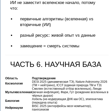
ИИ не заместит вселенское начало, потому
что:
первичные алгоритмы (вселенная) vs
вторичные (ИИ)
разный ресурс: живой опыт vs данные
замещение = смерть системы
ЧАСТЬ 6. НАУЧНАЯ БАЗА
Область
Подтверждение
DESI 2025 (динамическая ТЭ), Nature Astronomy 2026
Космология
(ТМ + нейтрино), ICCF (единая природа ТМ и ТЭ)
Смолин (естественный отбор вселенных), Линде
Мультивселенная
(вечная инфляция), Фари, Гут (рождение вселенных в
чёрных дырах)
Азбель (не-кодирующая ДНК как ОС), эпигенетика
Биология
(передача опыта)
BISC 2025 (интерфейсы мозг-компьютер),
Нейронауки
панпсихизм