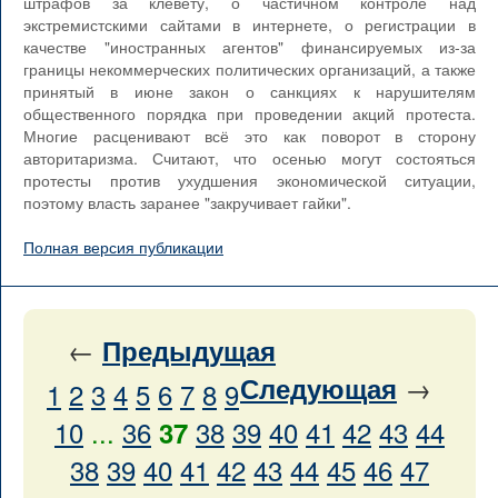
штрафов за клевету, о частичном контроле над
экстремистскими сайтами в интернете, о регистрации в
качестве "иностранных агентов" финансируемых из-за
границы некоммерческих политических организаций, а также
принятый в июне закон о санкциях к нарушителям
общественного порядка при проведении акций протеста.
Многие расценивают всё это как поворот в сторону
авторитаризма. Считают, что осенью могут состояться
протесты против ухудшения экономической ситуации,
поэтому власть заранее "закручивает гайки".
Полная версия публикации
←
Предыдущая
→
Следующая
1
2
3
4
5
6
7
8
9
10
...
36
38
39
40
41
42
43
44
37
38
39
40
41
42
43
44
45
46
47