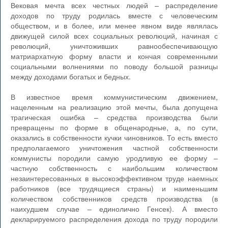
Вековая мечта всех честных людей – распределение
доходов по труду родилась вместе с человеческим
обществом, и в более, или менее явном виде являлась
движущей силой всех социальных революций, начиная с
революций, уничтоживших равнообеспечивающую
матриархатную форму власти и кончая современными
социальными волнениями по поводу большой разницы
между доходами богатых и бедных.
В известное время коммунистическим движением,
нацеленным на реализацию этой мечты, была допущена
трагическая ошибка – средства производства были
превращены по форме в общенародные, а, по сути,
оказались в собственности кучки чиновников. То есть вместо
предполагаемого уничтожения частной собственности
коммунисты породили самую уродливую ее форму –
частную собственность с наибольшим количеством
незаинтересованных в высокоэффективном труде наемных
работников (все трудящиеся страны) и наименьшим
количеством собственников средств производства (в
наихудшем случае – единолично Генсек). А вместо
декларируемого распределения дохода по труду породили