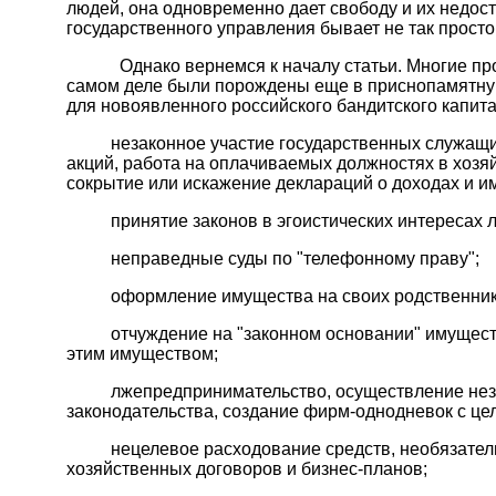
людей, она одновременно дает свободу и их недоста
государственного управления бывает не так просто
Однако вернемся к началу статьи. Многие проб
самом деле были порождены еще в приснопамятную
для новоявленного российского бандитского капит
незаконное участие государственных служащих 
акций, работа на оплачиваемых должностях в хозяй
сокрытие или искажение деклараций о доходах и и
принятие законов в эгоистических интересах л
неправедные суды по "телефонному праву";
оформление имущества на своих родственников,
отчуждение на "законном основании" имуществ
этим имуществом;
лжепредпринимательство, осуществление незая
законодательства, создание фирм-однодневок с це
нецелевое расходование средств, необязатель
хозяйственных договоров и бизнес-планов;