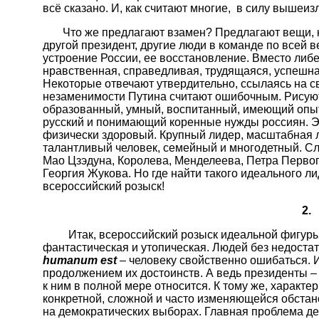
всё сказано. И, как считают многие, в силу вышеи
Что же предлагают взамен? Предлагают вещи, ко
другой президент, другие люди в команде по всей в
устроение России, ее восстановление. Вместо либ
нравственная, справедливая, трудящаяся, успешна
Некоторые отвечают утвердительно, ссылаясь на св
незаменимости Путина считают ошибочным. Рисуют
образованный, умный, воспитанный, имеющий опыт
русский и понимающий коренные нужды россиян. Э
физически здоровый. Крупный лидер, масштабная ли
талантливый человек, семейный и многодетный. Сло
Мао Цзэдуна, Королева, Менделеева, Петра Первог
Георгия Жукова. Но где найти такого идеального 
всероссийский розыск!
2.
Итак, всероссийский розыск идеальной фигуры н
фантастическая и утопическая. Людей без недоста
humanum est
– человеку свойственно ошибаться. И
продолжением их достоинств. А ведь президенты – 
к ним в полной мере относится. К тому же, характ
конкретной, сложной и часто изменяющейся обстано
на демократических выборах. Главная проблема дем