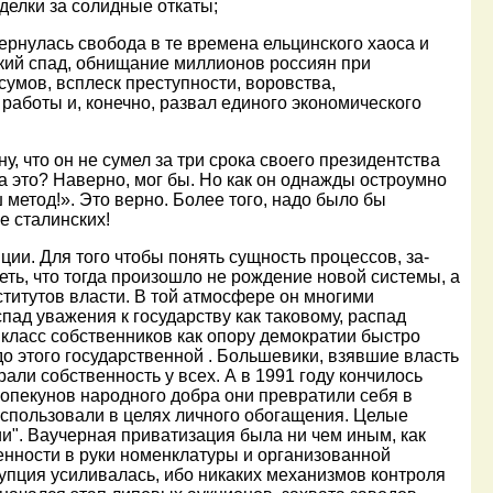
лки за солидные откаты;
нулась свобода в те времена ельцинского хаоса и
кий спад, обнищание миллионов россиян при
умов, всплеск преступности, воровства,
работы и, конечно, развал единого экономического
 что он не сумел за три срока своего президентства
а это? Наверно, мог бы. Но как он однажды остроумно
ш метод!». Это верно. Более того, надо было бы
е сталинских!
и. Для того чтобы понять сущность процессов, за­
еть, что тогда произошло не рождение новой сис­темы, а
ститутов власти. В той атмосфере он многими
пад уважения к государству как таковому, распад
 класс собст­венников как опору демократии быстро
о этого государственной . Большевики, взявшие власть
брали собственность у всех. А в 1991 году кончилось
з опекунов народного добра они превратили себя в
с­пользовали в целях личного обогащения. Целые
и". Ваучерная приватизация была ни чем иным, как
енности в руки номенклатуры и организованной
упция усиливалась, ибо никаких механизмов контроля