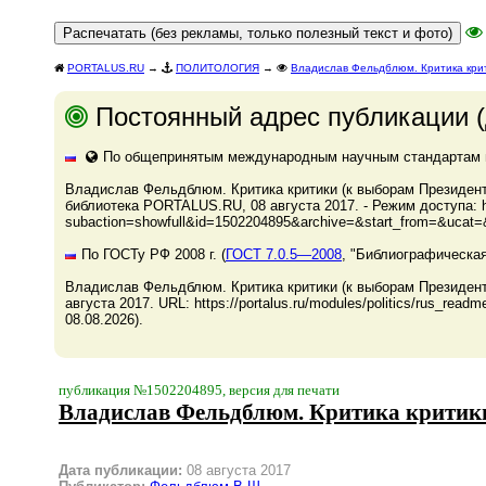
PORTALUS.RU
→
ПОЛИТОЛОГИЯ
→
Владислав Фельдблюм. Критика крит
Постоянный адрес публикации (
По общепринятым международным научным стандартам и 
Владислав Фельдблюм. Критика критики (к выборам Президента
библиотека PORTALUS.RU, 08 августа 2017. - Режим доступа: http
subaction=showfull&id=1502204895&archive=&start_from=&ucat=&
По ГОСТу РФ 2008 г. (
ГОСТ 7.0.5—2008
, "Библиографическая
Владислав Фельдблюм. Критика критики (к выборам Президент
августа 2017. URL: https://portalus.ru/modules/politics/rus_r
08.08.2026).
публикация №1502204895, версия для печати
Владислав Фельдблюм. Критика критики
Дата публикации:
08 августа 2017