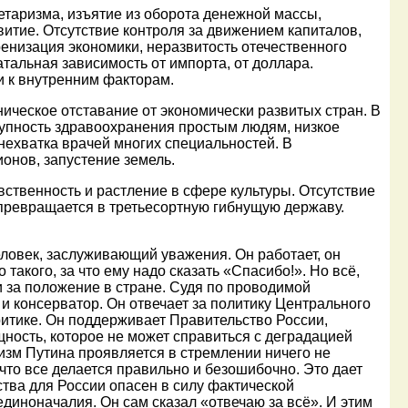
аризма, изъятие из оборота денежной массы,
звитие. Отсутствие контроля за движением капиталов,
ренизация экономики, неразвитость отечественного
тальная зависимость от импорта, от доллара.
и к внутренним факторам.
ическое отставание от экономически развитых стран. В
тупность здравоохранения простым людям, низкое
нехватка врачей многих специальностей. В
онов, запустение земель.
твенность и растление в сфере культуры. Отсутствие
а превращается в третьесортную гибнущую державу.
ловек, заслуживающий уважения. Он работает, он
 такого, за что ему надо сказать «Спасибо!». Но всё,
и за положение в стране. Судя по проводимой
 и консерватор. Он отвечает за политику Центрального
ритике. Он поддерживает Правительство России,
ость, которое не может справиться с деградацией
зм Путина проявляется в стремлении ничего не
, что все делается правильно и безошибочно. Это дает
ства для России опасен в силу фактической
иноначалия. Он сам сказал «отвечаю за всё». И этим