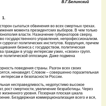
В.Г.Белинский
1.
орон сыпаться обвинения во всех смертных грехах.
лижения момента президентских выборов. В чем только
 Монополия власти. Назначение губернаторов сверху,
тво государственного управления, непрофессионализм.
суррогат политических институтов. Коррупция, причем
сращивания бизнеса с государством, политическая
 граждан в угоду интересам узких, «своих» групп.
ие политической оппозиции. Даже подмена
ность поведения страны. Разгон всех своих
боятся, ненавидят. Словом – совершенно поразительная
интересам и безопасности России.
ьная несправедливость, недопустимо высокое
т, рост смертности, увеличение безработицы. Через
 жизненного уровня. Позорная плоская шкала
ение. Безудержная коммерционализация всего и вся,