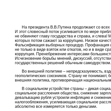
На президента В.В.Путина продолжают со всех ст
И этот словесный поток усиливается по мере приб
не обвиняют главу государства и справа, и слева!
которых потом сажают за коррупцию. Низкое качес
Фальсификация выборных процедур. Профанация и 
не только в виде взяток или откатов, но и в виде 
коррупция. Пренебрежение интересами большинства
Исчезновение борьбы мнений, дискуссий, отсутств
государственных решений обычным самодурством.
Во внешней политике – непредсказуемость, вздор
геополитических союзников. Страну не понимают, 
внешняя политика, противоречащая национальным 
В социальном устройстве страны – дикая социал
социальное расслоения общества, снижение зарпла
девальвацию рубля устроили инфляцию и снижение
налогообложения, усиливающая социальное рассло
абсолютно все измеряется только деньгами.