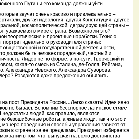
зложенного Путин и его команда должны уйти.
торые звучат очень красиво и привлекательно –
ертикали, другая идеология, другая Конституция, другое
еральной, космополитической, деградирующей страны –
я, уважаемая в мире страна. Возможно ли это?
ои теоретические и проектные наработки. Тезис о
 портрет идеального руководителя страны:
 общественной и государственной деятельности,
то должен быть человек порядочный, честный и
чность. Лидер не по форме, а по-сути. Творческий и
вом, какая-то смесь из Сталина, де-Голля, Рейгана,
о, Александра Невского, Александра Суворова,
лидера? Раздаются даже предложения объявить
а пост Президента России…Легко сказать! Идея явно
тков не бывает. Вспомним бесспорное латинское
e
rrare
 недостатки людей, как правило, являются
не безошибочные роботы, а живые люди, так что это и
ер, манера поведения и способы управления зависят от
вки в стране и за ее пределами. Президент избирается
ократии в том, что, выпуская на волю достоинства