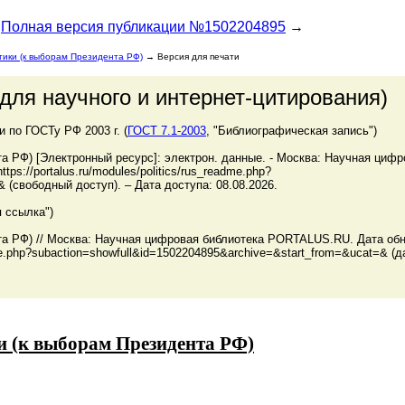
Полная версия публикации №1502204895
→
ики (к выборам Президента РФ)
→ Версия для печати
для научного и интернет-цитирования)
по ГОСТу РФ 2003 г. (
ГОСТ 7.1-2003
, "Библиографическая запись")
 РФ) [Электронный ресурс]: электрон. данные. - Москва: Научная цифр
s://portalus.ru/modules/politics/rus_readme.php?
 (свободный доступ). – Дата доступа: 08.08.2026.
 ссылка")
а РФ) // Москва: Научная цифровая библиотека PORTALUS.RU. Дата обн
eadme.php?subaction=showfull&id=1502204895&archive=&start_from=&ucat=& (
 (к выборам Президента РФ)