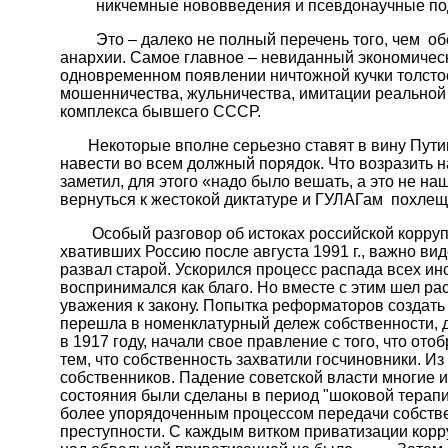
никчемные нововведения и псевдонаучные поде
Это – далеко не полный перечень того, чем обер
анархии. Самое главное – невиданный экономичес
одновременном появлении ничтожной кучки толстос
мошенничества, жульничества, имитации реальной 
комплекса бывшего СССР.
Некоторые вполне серьезно ставят в вину Путину,
навести во всем должный порядок. Что возразить н
заметил, для этого «надо было вешать, а это не на
вернуться к жестокой диктатуре и ГУЛАГам похлещ
Особый разговор об истоках российской коррупци
хвативших Россию после августа 1991 г., важно вид
развал старой. Ускорился процесс распада всех ин
воспринимался как благо. Но вместе с этим шел рас
уважения к за­кону. Попытка реформаторов создать
перешла в номенклатурный дележ собственности, д
в 1917 году, начали свое правление с того, что ото
тем, что собственность захватили госчиновники. И
собственников. Падение советской власти многие и
состояния были сделаны в период "шоковой терапи
более упорядоченным процессом передачи собст­в
преступности. С каждым витком приватизации корр