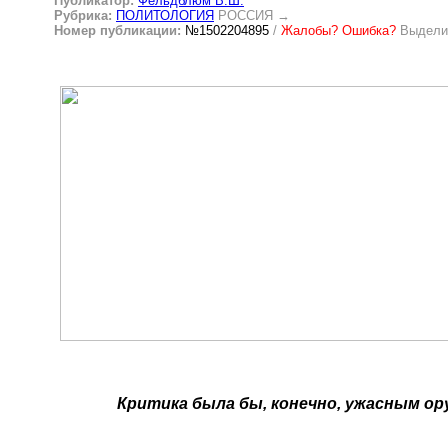
Публикатор:
Фельдблюм В.Ш.
Рубрика:
ПОЛИТОЛОГИЯ
РОССИЯ
→
Номер публикации:
№1502204895
/
Жалобы? Ошибка?
Выделит
Критика
была бы, конечно, ужасным ору