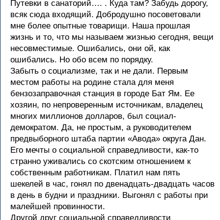
Путевки в санаторий…. . Куда там? Забудь дорогу,
всяк сюда входящий. Добродушно посоветовали
мне более опытные товарищи. Наша прошлая
жизнь и то, что мы называем жизнью сегодня, вещи
несовместимые. Ошибались, они ой, как
ошибались. Но обо всем по порядку.
Забыть о социализме, так и не дали. Первым
местом работы на родине стала для меня
бензозаправочная станция в городе Бат Ям. Ее
хозяин, по непроверенным источникам, владелец
многих миллионов долларов, был социал-
демократом. Да, не простым, а руководителем
предвыборного штаба партии «Авода» округа Дан.
Его мечты о социальной справедливости, как-то
странно уживались со скотским отношением к
собственным работникам. Платил нам пять
шекелей в час, гонял по двенадцать-двадцать часов
в день в будни и праздники. Выгонял с работы при
малейшей провинности.
Другой друг социальной справедливости