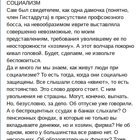
СОЦИАЛИЗМ
Сам был свидетелем, как одна дамочка (понятно,
член Гистадрута) в присутствии профсоюзного
босса, на невообразимом иврите выставляла
совершенно невозможные, по моим
представлениям, требования уволившему ее по
неосторожности «хозяину». А этот волчара покорно
кивал головой. Будет, сделаем, не извольте
беспокоиться.
Да и много ли мы знаем, как живут люди при
социализме? То есть тогда, когда они социально
защищены. Все слышали слова «квиют», то есть
постоянство. Это слово дорого стоит. С ним
увольнения не страшны. Могут, конечно, выгнать.
Но, безусловно, за дело. Об отпуске уже говорили.
А о беспроцентных ссудах в банках слыхали? О
пенсионных фондах, в которые не только вы
вкладываете денежки, но и хозяин, фирма? Не об
одном, коего у большинства все равно нет. О
нескольких. Об образовательных фондах? Тоже