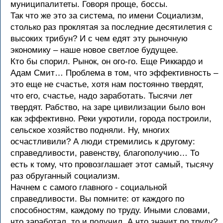
муниципалитеты. Говоря проще, боссы.
Так что же это за система, по имени Социализм,
столько раз проклятая за последние десятилетия с
высоких трибун? И с чем едят эту рыночную
экономику – наше новое светлое будущее.
Кто бы спорил. Рынок, он ого-го. Еще Риккардо и
Адам Смит… Проблема в том, что эффективность –
это еще не счастье, хотя нам постоянно твердят,
что его, счастье, надо заработать. Тысячи лет
твердят. Рабство, на заре цивилизации было вон
как эффективно. Реки укротили, города построили,
сельское хозяйство подняли. Ну, многих
осчастливили? А люди стремились к другому:
справедливости, равенству, благополучию… То
есть к тому, что провозглашает этот самый, тысячу
раз обруганный социализм.
Начнем с самого главного - социальной
справедливости. Вы помните: от каждого по
способностям, каждому по труду. Иными словами,
что заработал, то и получил. А что значит по труду?