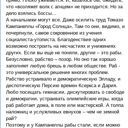
прямо. Плохо уживаются. И, казалось бы, ожидать,
что «возляжет волк с агнцем» не приходится. Но за
дело взялись боссы…
А начальники могут все. Даже осилить труд Томазо
Кампанеллы «Город Солнца». Там-то они, видимо, и
почерпнули, самое сокровенное из учения
социалиста-утописта. Благоденствие одних
возможно построить на несчастиях и унижениях
других. Если вы еще не поняли, другие – это рабы.
Безусловно, рабство – позор. Но оно так хорошо
заполняет любую брешь в любом обществе. Раб -
это универсальное решение многих проблем.
Рабство устраивало и демократическую Элладу, и
деспотическую Персию времен Ксеркса и Дария.
Любо посещать гимнасии, дискутировать о свободе
и демократии, устраивать олимпийские игры, когда
раб работает дома, в поле или мастерской. А толпа
наложниц и услужливых евнухов – чем не земной
рай?
Поэтому и у Кампанеллы рабы стали, если можно