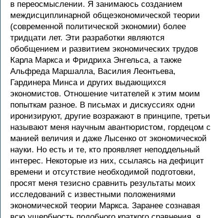
в переосмыслении. Я занимаюсь созданием
междисциплинарной общеэкономической теории
(современной политической экономии) более
тридцати лет. Эти разработки являются
обобщением и развитием экономических трудов
Карла Маркса и Фридриха Энгельса, а также
Альфреда Маршалла, Василия Леонтьева,
Гардинера Минса и других выдающихся
экономистов. Отношение читателей к этим моим
попыткам разное. В письмах и дискуссиях одни
иронизируют, другие возражают в принципе, третьи
называют меня научным авантюристом, гордецом с
манией величия и даже Лысенко от экономической
науки. Но есть и те, кто проявляет неподдельный
интерес. Некоторые из них, ссылаясь на дефицит
времени и отсутствие необходимой подготовки,
просят меня тезисно сравнить результаты моих
исследований с известными положениями
экономической теории Маркса. Заранее сознавая
всю ущербность подобного краткого сравнения, я