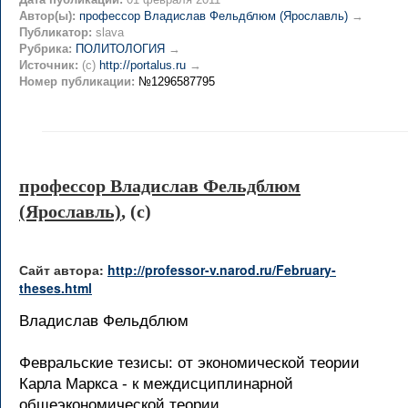
Автор(ы):
профессор Владислав Фельдблюм (Ярославль)
→
Публикатор:
slava
Рубрика:
ПОЛИТОЛОГИЯ
→
Источник:
(c)
http://portalus.ru
→
Номер публикации:
№1296587795
профессор Владислав Фельдблюм
(Ярославль)
, (c)
Сайт автора:
http://professor-v.narod.ru/February-
theses.html
Владислав Фельдблюм
Февральские тезисы: от экономической теории
Карла Маркса - к междисциплинарной
общеэкономической теории