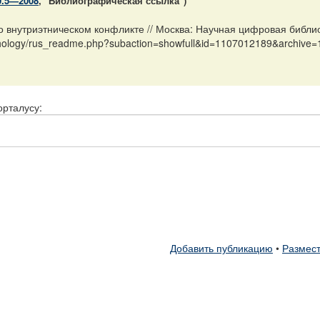
0.5—2008
, "Библиографическая ссылка")
о внутриэтническом конфликте // Москва: Научная цифровая библи
sychology/rus_readme.php?subaction=showfull&id=1107012189&archiv
орталусу:
Добавить публикацию
•
Размест