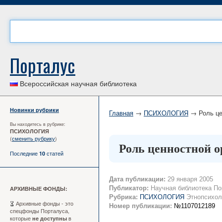
Порталус
Всероссийская научная библиотека
Новинки рубрики
Главная
→
ПСИХОЛОГИЯ
→ Роль це
Вы находитесь в рубрике:
ПСИХОЛОГИЯ
(
сменить рубрику
)
Роль ценностной 
Последние
статей
10
Дата публикации:
29 января 2005
Публикатор:
Научная библиотека По
АРХИВНЫЕ ФОНДЫ:
Рубрика:
ПСИХОЛОГИЯ
Этнопсихол
Архивные фонды - это
Номер публикации:
№1107012189
спецфонды Порталуса,
которые
в
не доступны